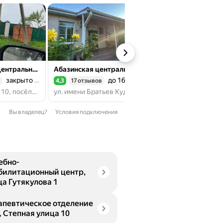
Поликлиника, Центральная, Районная
Абазинская центральная районная поликлиника
закрыто до завтра
до 16:00
до
4,3
17 отзывов
3,8
183 отзыва
Рейтинг 4,3 из 5
Рейтинг 3,8 из 5
Мельничная ул., 10, посёлок Эркен-Шахар
ул. имени Братьев Куджевых, 20, аул Псыж
Вы владелец?
Условия подключения
ебно-
билитационный центр,
ца Гутякулова 1
апевтическое отделение
, Степная улица 10