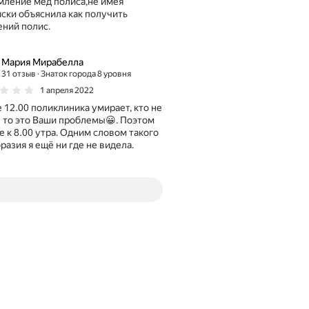
ление мед полиса,не имея
ски объяснила как получить
ний полис.
Мария Мирабелла
31 отзыв
Знаток города 8 уровня
1 апреля 2022
 12.00 поликлиника умирает, кто не
 то это Ваши проблемы😀. Поэтом
е к 8.00 утра. Одним словом такого
разия я ещё ни где не видела.