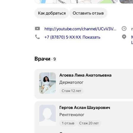
Как добраться
Оставить отзыв
http://youtube.com/channel/UCvV3VUPvjb1vP
+7 (87870) 5-XX-XX
Показать
Врачи
∙
9
Агоева Лина Анатольевна
Дерматолог
Стаж 12 лет
Гергов Аслан Шауарович
Рентгенолог
1 отзыв
Стаж 20 лет