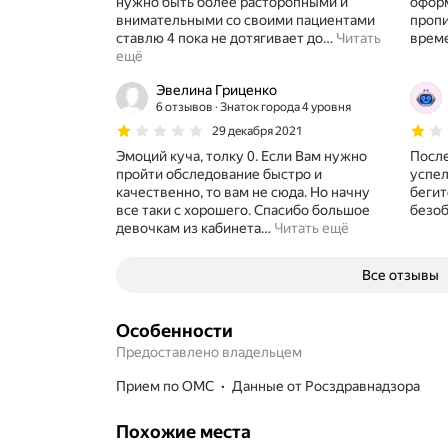
нужно быть более расторопными и
оформ
внимательными со своими пациентами
пропи
ставлю 4 пока не дотягивает до
…
Читать
време
ещё
Эвелина Гриценко
6 отзывов
Знаток города 4 уровня
29 декабря 2021
Эмоций куча, толку 0. Если Вам нужно
После
пройти обследование быстро и
успел
качественно, то вам не сюда. Но начну
бегит
все таки с хорошего. Спасибо большое
безоб
девочкам из кабинета
…
Читать ещё
Все отзывы
Особенности
Предоставлено владельцем
прием по ОМС
данные от Росздравнадзора
Похожие места