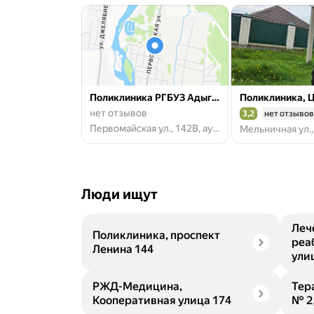
Поликлиника РГБУЗ Адыге-Хабльская ЦРБ
нет отзывов
3,2
нет отзывов
Рейтинг 3,2 из 5
Первомайская ул., 142В, аул Адыге-Хабль
Люди ищут
Леч
Поликлиника, проспект
реа
Ленина 144
ули
РЖД-Медицина,
Тер
Кооперативная улица 174
№ 2