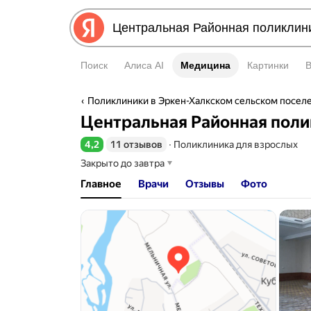
Поиск
Алиса AI
Медицина
Медицина
Картинки
Поликлиники в Эркен-Халкском сельском посел
Центральная Районная пол
4,2
11 отзывов
∙
Поликлиника для взрослых
Рейтинг 4,2 из 5
Закрыто до завтра
Главное
Врачи
Отзывы
Фото