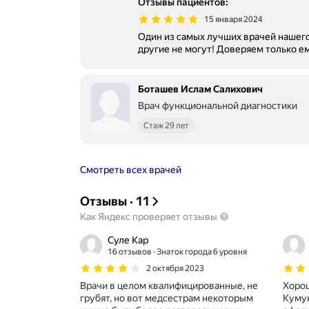
Отзывы пациентов
:
15 января 2024
Один из самых лучших врачей нашего г
другие не могут! Доверяем только 
Боташев Ислам Салихович
Врач функциональной диагностики
Стаж 29 лет
Смотреть всех врачей
Отзывы
·
11
Как Яндекс проверяет отзывы
Суле Кар
16 отзывов
Знаток города 6 уровня
2 октября 2023
Врачи в целом квалифицированные, не
Хорош
грубят, но вот медсестрам некоторым
Кумук