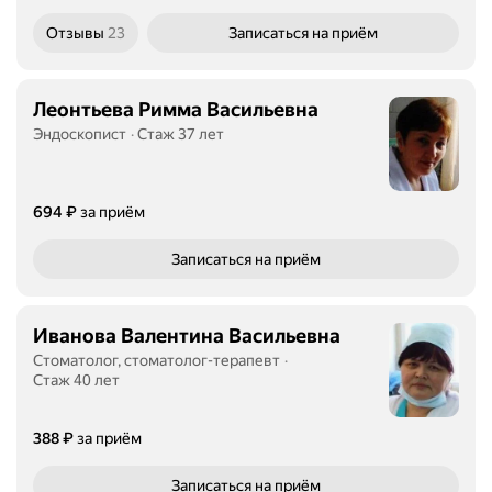
Отзывы
23
Записаться
на приём
Леонтьева Римма Васильевна
Эндоскопист
Стаж 37 лет
Цена
₽
694
за приём
Записаться
на приём
Иванова Валентина Васильевна
Стоматолог, стоматолог-терапевт
Стаж 40 лет
Цена
₽
388
за приём
Записаться
на приём