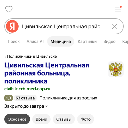
Поиск
Алиса AI
Медицина
Картинки
Видео
Ка
Поликлиники в Цивильске
Цивильская Центральная
районная больница,
поликлиника
civilsk-crb.med.cap.ru
Поликлиника для взрослых
1,3
63 отзыва
Рейтинг 1,3 из 5
Закрыто до завтра
Основное
Врачи
Отзывы
Фото