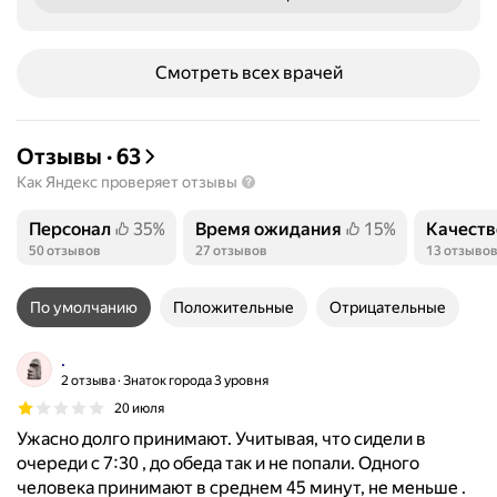
Смотреть всех врачей
Отзывы
·
63
Как Яндекс проверяет отзывы
Персонал
35%
Время ожидания
15%
Качеств
Положительных отзывов
Положительных отзывов
Положит
50 отзывов
27 отзывов
13 отзыво
По умолчанию
Положительные
Отрицательные
.
2 отзыва
Знаток города 3 уровня
20 июля
Ужасно долго принимают. Учитывая, что сидели в
очереди с 7:30 , до обеда так и не попали. Одного
человека принимают в среднем 45 минут, не меньше .