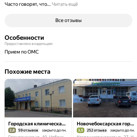
Часто говорят, что
…
Читать ещё
Все отзывы
Особенности
Предоставлено владельцем
прием по ОМС
Похожие места
Городская клиническая больница № 1, отделение профосмотров
Новочебоксарская городская поликлиника № 1
2,8
59 отзывов
закрыто до пн.
3,5
252 отзыва
закрыто до пн.
Рейтинг 2,8 из 5
Рейтинг 3,5 из 5
Гражданская ул., 40, Чебоксары
Коммунистическая ул., 27, Новочебоксарск