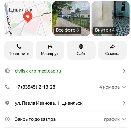
Все фото
8
Внутри
4
Позвонить
Маршрут
Сайт
Ссылка
civilsk-crb.med.cap.ru
+7 (83545) 2-13-28
4 номера
ул. Павла Иванова, 1, Цивильск
Закрыто до завтра
график