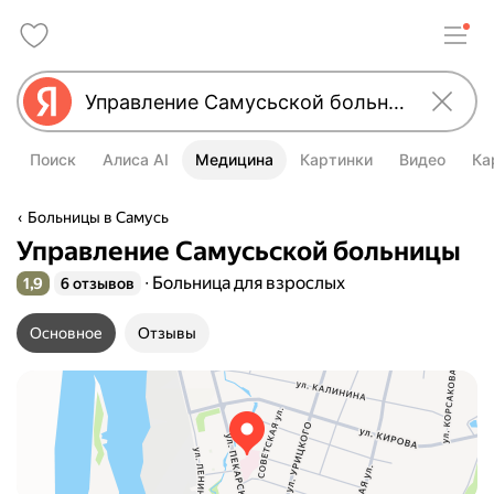
Поиск
Алиса AI
Медицина
Картинки
Видео
Ка
Больницы в Самусь
Управление Самусьской больницы
Больница для взрослых
1,9
6 отзывов
Рейтинг 1,9 из 5
Основное
Отзывы