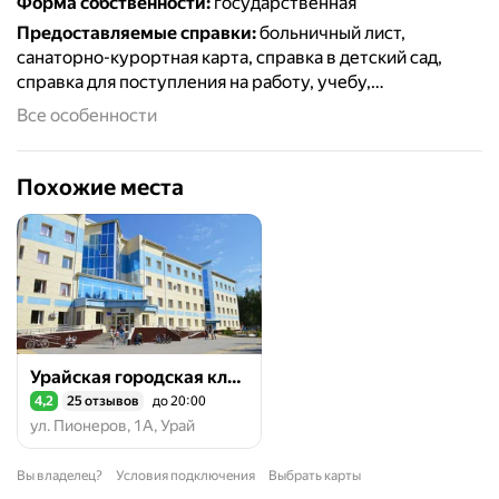
Форма собственности
:
государственная
Предоставляемые справки
:
больничный лист,
санаторно-курортная карта, справка в детский сад,
справка для поступления на работу, учебу,
медицинский осмотр
Все особенности
Похожие места
Урайская городская клиническая больница, детская поликлиника
4,2
25 отзывов
до 20:00
Рейтинг 4,2 из 5
ул. Пионеров, 1А, Урай
Вы владелец?
Условия подключения
Выбрать карты