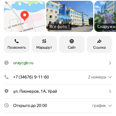
Все фото
3
Снаружи
Позвонить
Маршрут
Сайт
Ссылка
uraycgb.ru
+7 (34676) 9-11-60
2 номера
ул. Пионеров, 1А, Урай
Открыто до 20:00
график