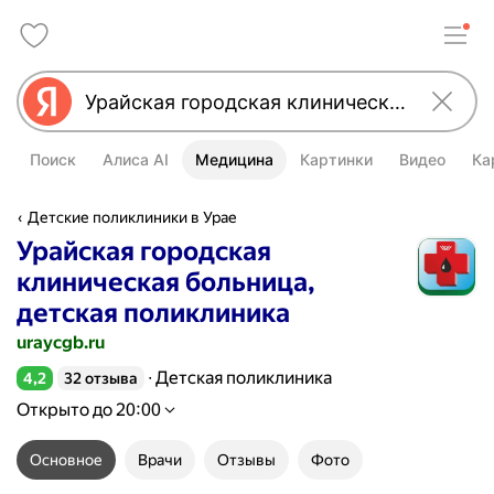
Поиск
Алиса AI
Медицина
Картинки
Видео
Ка
Детские поликлиники в Урае
Урайская городская
клиническая больница,
детская поликлиника
uraycgb.ru
Детская поликлиника
4,2
32 отзыва
Рейтинг 4,2 из 5
Открыто до 20:00
Основное
Врачи
Отзывы
Фото