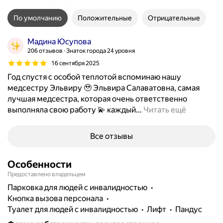
По умолчанию
Положительные
Отрицательные
Мадина Юсупова
206 отзывов
Знаток города 24 уровня
16 сентября 2025
Год спустя с особой теплотой вспоминаю нашу
медсестру Эльвиру 🥹 Эльвира Салаватовна, самая
лучшая медсестра, которая очень ответственно
выполняла свою работу 💫 каждый
…
Читать ещё
Все отзывы
Особенности
Предоставлено владельцем
парковка для людей с инвалидностью
кнопка вызова персонала
туалет для людей с инвалидностью
лифт
пандус