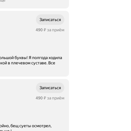
ещё
Записаться
Цена
490
за приём
₽
ы! Я полгода ходила
кой в плечевом суставе. Все
Записаться
Цена
490
за приём
₽
ойно, бещ суеты осмотрел,