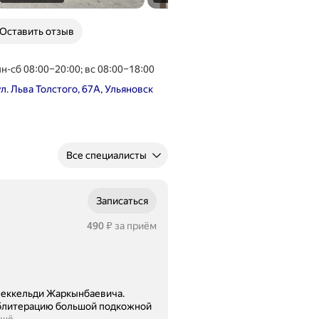
Оставить отзыв
пн-сб 08:00–20:00; вс 08:00–18:00
ул. Льва Толстого, 67А, Ульяновск
Все специалисты
Записаться
Цена
490
за приём
₽
Беккельди Жаркынбаевича.
блитерацию большой подкожной