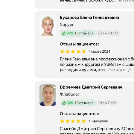
вены, сейчас прохожу курс
…
Читать 
Бухарова Елена Геннадьевна
Хирург
Положительных отзывов
92%
13 отзывов
Стаж 20 лет
Отзывы пациентов
:
4 марта 2024
Елена Геннадьевна профессионал с большой букв
по разным хирургам и УЗИстам с шиш
разводили руками, что
…
Читать ещё
Ефремчев Дмитрий Сергеевич
Флеболог
Положительных отзывов
92%
13 отзывов
Стаж 7 лет
Отзывы пациентов
:
10 февраля
Спасибо Дмитрию Сергеевичу!! Спок