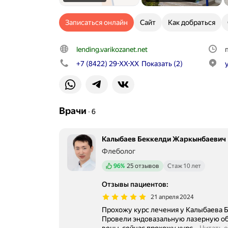
Записаться онлайн
Сайт
Как добраться
lending.varikozanet.net
+7 (8422) 29-XX-XX
Показать
(2)
Врачи
∙
6
Калыбаев Беккелди Жаркынбаевич
Флеболог
Положительных отзывов
96%
25 отзывов
Стаж 10 лет
Отзывы пациентов
:
21 апреля 2024
Прохожу курс лечения у Калыбаева 
Провели эндовазальную лазерную о