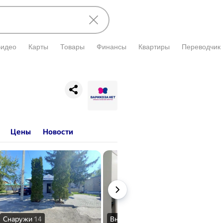
Видео
Карты
Товары
Финансы
Квартиры
Переводчик
и подтверждена владельцем.
Цены
Новости
Снаружи
14
Внутри
24