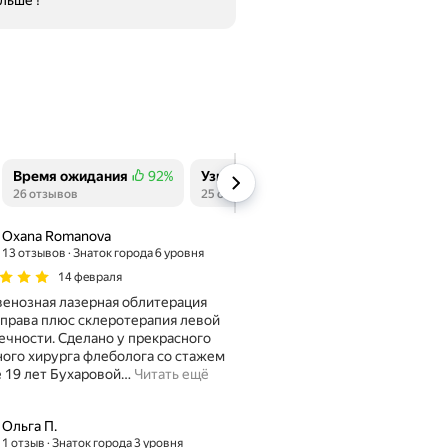
льше !
Время ожидания
92%
Узи
88%
Чистота
100%
Положительных отзывов
26 отзывов
Положительных отзывов
25 отзывов
Положительных отзыв
12 отзывов
Oxana Romanova
13 отзывов
Знаток города 6 уровня
14 февраля
енозная лазерная облитерация
права плюс склеротерапия левой
ечности. Сделано у прекрасного
ого хирурга флеболога со стажем
 19 лет Бухаровой
…
Читать ещё
Ольга П.
1 отзыв
Знаток города 3 уровня