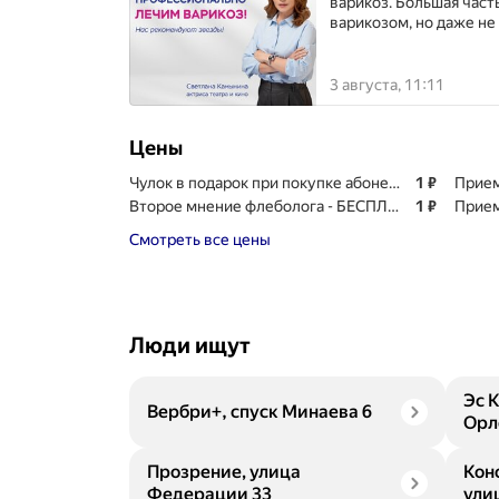
варикоз. Большая част
варикозом, но даже не 
3 августа, 11:11
Цены
Цена
Чулок в подарок при покупке абонемента на С
1
₽
Прием
Цена
Второе мнение флеболога - БЕСПЛАТНО!
1
₽
Прием
Смотреть все цены
Люди ищут
Эс 
Вербри+, спуск Минаева 6
Орл
Прозрение, улица
Кон
Федерации 33
ули