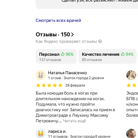
сделал узи, все разъяснил ! Живем да
Смотреть всех врачей
Отзывы
·
150
Как Яндекс проверяет отзывы
Персонал
96%
Качество лечения
94%
Положительных отзывов
137 отзывов
Положительных отзывов
85 отзывов
Наталья Панасенко
1 отзыв
Знаток города 2 уровня
28 февраля
Была ноющая боль в ногах при
Эндов
длительном нахождении на ногах.
БПВ с
Подумала, что нужно пройти
н/кон
диагностику ног Записалась на прием в
опытн
Димитровграде к Ляукину Максиму
более
Петровичу.
…
Читать ещё
лариса и.
11 отзывов
Знаток города 8 уровня