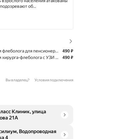
ь взрослого населения атакованы
подозревают об...
Цена
КЛЕРОТЕРАПИЮ
 флеболога для пенсионеров
490
₽
Цена
 хирурга-флеболога с УЗИ вен нижних конечностей
490
₽
Вы владелец?
Условия подключения
Класс Клиник, улица
ова 21А
силиум, Водопроводная
ца 4