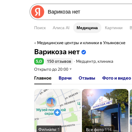
Поиск
Алиса AI
Медицина
Медицина
Картинки
Медицинские центры и клиники в Ульяновске
Информация об организаци
Варикоза нет
5,0
150 отзывов
∙
Медцентр, клиника
Рейтинг 5,0 из 5
Открыто до 20:00
Главное
Врачи
Отзывы
Фото и видео
Филиалы
1
Все фото
114