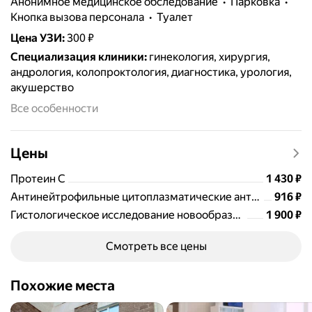
анонимное медицинское обследование
парковка
кнопка вызова персонала
туалет
Цена УЗИ
:
300 ₽
Специализация клиники
:
гинекология, хирургия,
андрология, колопроктология, диагностика, урология,
акушерство
Все особенности
Цены
Цена
1430
Протеин С
1 430
₽
Цена
Антинейтрофильные цитоплазматические антитела, IgG (ANCA), Combi 6 (к протеиназе 3, лактоферрину, миелопероксидазе, эластазе, катепсину G, бактерицидному белку, повышающему проницаемость (BPI))
916
₽
Цена
1900
Гистологическое исследование новообразований кожи (невусы, папилломы, липомы и п
1 900
₽
Смотреть все цены
Похожие места