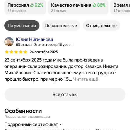
Персонал
92%
Качество лечения
86%
Время 
Положительных отзывов
Положительных отзывов
Положи
55 отзывов
21 отзыв
12 отзыв
По умолчанию
Положительные
Отрицательные
Юлия Нигманова
63 отзыва
Знаток города 10 уровня
24 сентября 2025
23 сентября 2025 года мне была произведена
операция- склерозирование. доктор Казаков Никита
Михайлович. Спасибо большое ему за его труд, всё
прошло быстро, примерно 15
…
Читать ещё
Все отзывы
Особенности
Предоставлено владельцем
подарочный сертификат