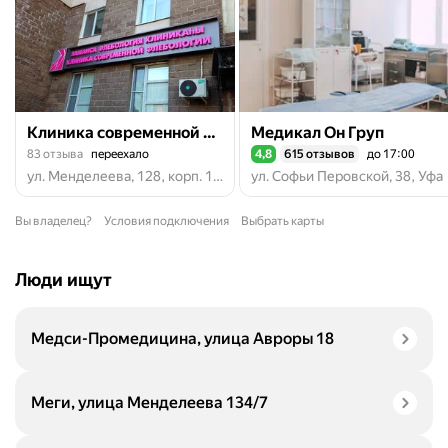
Клиника современной флебологии
Медикал Он Груп
83 отзыва
переехало
4,8
615 отзывов
до 17:00
Рейтинг 4,8 из 5
ул. Менделеева, 128, корп. 1, Уфа
ул. Софьи Перовской, 38, Уфа
Вы владелец?
Условия подключения
Выбрать карты
Люди ищут
Медси-Промедицина, улица Авроры 18
Меги, улица Менделеева 134/7