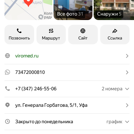
Все фото
31
Снаружи
5
Позвонить
Маршрут
Сайт
Ссылка
viromed.ru
73472000810
+7 (347) 246-55-06
2 номера
ул. Генерала Горбатова, 5/1, Уфа
Закрыто до понедельника
график