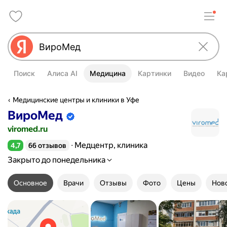
Поиск
Алиса AI
Медицина
Картинки
Видео
Ка
Медицинские центры и клиники в Уфе
ВироМед
Информация об организации подтве
viromed.ru
Медцентр, клиника
4,7
66 отзывов
Рейтинг 4,7 из 5
Закрыто до понедельника
Основное
Врачи
Отзывы
Фото
Цены
Нов