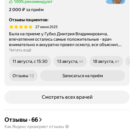
100%
рекомендуют
Цена
2000
₽
2 000
за приём
Отзывы пациентов
:
27 июня 2025
Была на приеме у Губко Дмитрия Владимировича,
впечатления остались самые положительные - врач
внимательно и аккуратно провел осмотр, все объяснил,
…
Читать ещё
11 августа, с 15:30
13 августа,
чт
18 августа,
вт
20
четверг
вторник
че
Отзывы
12
Записаться
на приём
Смотреть всех врачей
Отзывы
·
66
Как Яндекс проверяет отзывы