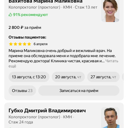
Вахитова Марина Маликовна
Колопроктолог (проктолог)
КМН
Стаж 13 лет
91%
рекомендуют
Цена
2800
₽
2 800
за приём
Отзывы пациентов
:
6 апреля
Марина Маликовна очень добрый и вежливый врач. На
приеме она обследовала меня и подобрала мне лечение.
Рекомендую доктора! Клиника чистая, красивая и
…
Читать
ещё
13 августа, с 13:20
20 августа,
чт
27 августа,
чт
В
четверг
четверг
Отзывы
23
Записаться
на приём
Губко Дмитрий Владимирович
Колопроктолог (проктолог)
КМН
Стаж 24 года