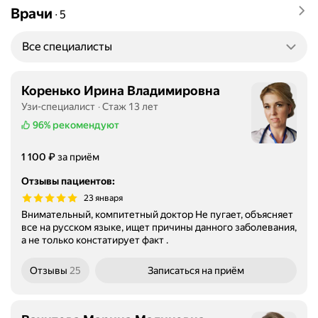
Врачи
∙
5
Все специалисты
Коренько Ирина Владимировна
Узи-специалист
Стаж 13 лет
96%
рекомендуют
Цена
1100
₽
1 100
за приём
Отзывы пациентов
:
23 января
Внимательный, компитетный доктор Не пугает, объясняет
все на русском языке, ищет причины данного заболевания,
а не только констатирует факт .
Отзывы
25
Записаться
на приём