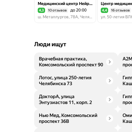
Медицинский центр Нейросити
до 20:00
4,3
10 отзывов
4,4
16 отзывов
Рейтинг 4,3 из 5
Рейтинг 4,4 из 5
ш. Металлургов, 78А, Челябинск
Люди ищут
Врачебная практика,
А2М
Комсомольский проспект 90
про
Лотос, улица 250-летия
Гип
Челябинска 73
Каш
ДокторА, улица
Гип
Энтузиастов 11, корп. 2
про
Нью Мед, Комсомольский
Оми
проспект 36В
Каш