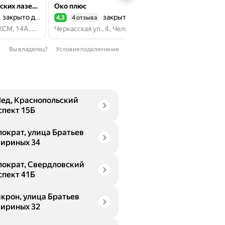
Центр медицинских лазерных технологий
Око плюс
закрыто до 10:00
закрыто до 10:00
до 1
4,3
4 отзыва
4,0
3 отзыва
Рейтинг 4,3 из 5
Рейтинг 4,0 из 5
ул. 50-летия ВЛКСМ, 14А, Челябинск
Черкасская ул., 4, Челябинск
Вы владелец?
Условия подключения
ед, Краснопольский
спект 15Б
пократ, улица Братьев
ириных 34
пократ, Свердловский
спект 41Б
крон, улица Братьев
ириных 32