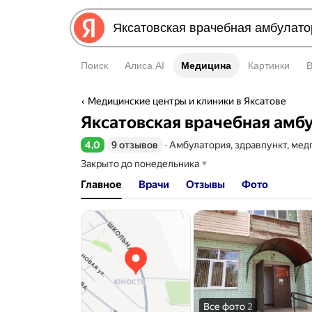
Поиск
Алиса AI
Медицина
Медицина
Картинки
Медицинские центры и клиники в Яксатове
Яксатовская врачебная амб
4,0
9 отзывов
∙
Амбулатория, здравпункт, мед
Рейтинг 4,0 из 5
Закрыто до понедельника
Главное
Врачи
Отзывы
Фото
Все фото
2