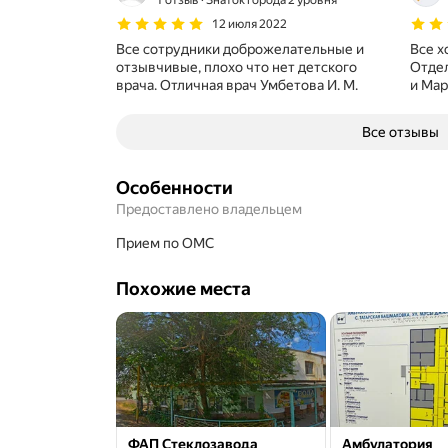
1 отзыв
Знаток города 2 уровня
12 июля 2022
Все сотрудники доброжелательные и
Все х
отзывчивые, плохо что нет детского
Отдел
врача. Отличная врач Умбетова И. М.
и Мар
Все отзывы
Особенности
Предоставлено владельцем
прием по ОМС
Похожие места
ФАП Стеклозавода
Амбулатория