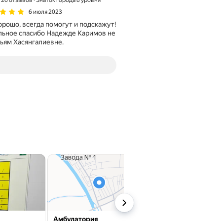
26 отзывов
Знаток города 8 уровня
6 июля 2023
орошо, всегда помогут и подскажут!
ьное спасибо Надежде Каримов не
ьям Хасянгалиевне.
Амбулатория