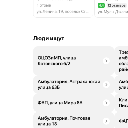
1 отзыв
4,4
12 отзывов
Рейтинг 4,4 из 5
ул. Ленина, 19, поселок Стеклозавода
Люди ищут
Тре
ОЦОЗиМП, улица
амб
Котовского 6/2
обл
рай
Амбулатория, Астраханская
Амб
улица 63Б
ули
Кли
ФАП, улица Мира 8А
Пис
Амбулатория, Почтовая
ФАП
улица 18