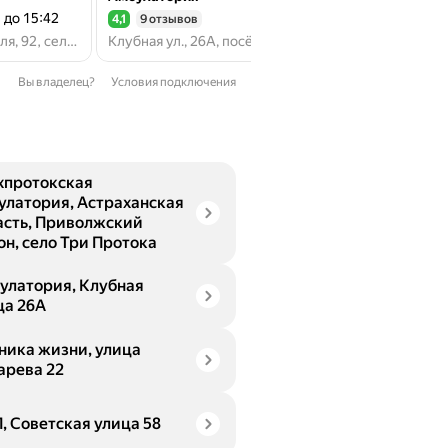
до 15:42
закр
4,1
9 отзывов
4,4
9 отзывов
Рейтинг 4,1 из 5
Рейтинг 4,4 из 5
ул. Мусы Джалиля, 92, село Татарская Башмаковка
Клубная ул., 26А, посёлок Кирпичного Завода № 1
Вы владелец?
Условия подключения
хпротокская
улатория, Астраханская
асть, Приволжский
он, село Три Протока
улатория, Клубная
ца 26А
ника жизни, улица
арева 22
, Советская улица 58