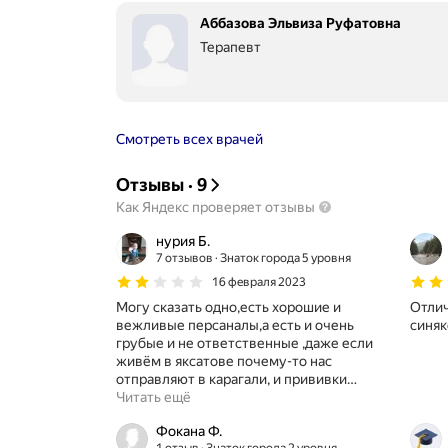
Аббазова Эльвиза Руфатовна
Терапевт
Смотреть всех врачей
Отзывы
·
9
Как Яндекс проверяет отзывы
нурия Б.
7 отзывов
Знаток города 5 уровня
16 февраля 2023
Могу сказать одно,есть хорошие и
Отлич
вежливые персаналы,а есть и очень
синяк
грубые и не ответственные ,даже если
живём в яксатове почему-то нас
отправляют в карагали, и прививки
…
Читать ещё
Фокана Ф.