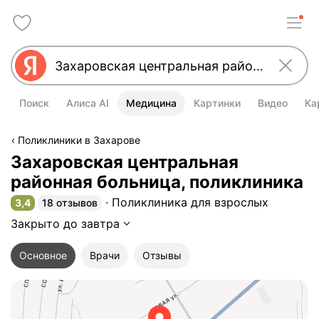
Поиск
Алиса AI
Медицина
Картинки
Видео
Ка
Поликлиники в Захарове
Захаровская центральная
районная больница, поликлиника
Поликлиника для взрослых
3,4
18 отзывов
Рейтинг 3,4 из 5
Закрыто до завтра
Основное
Врачи
Отзывы