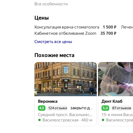
Все особенности
Цены
Цена
1500
Консультация врача-стоматолога
1 500
₽
Лечен
Цена
35700
Кабинетное отбеливание Zoom
35 700
₽
Смотреть все цены
Похожие места
Вероника
Дент Клаб
закрыто до 08:30
4,5
124 отзыва
5,0
87 отзывов
Рейтинг 4,5 из 5
Рейтинг 5,0 из 5
Средний просп. Васильевского острова, 48/27, Санкт-Петербург
Метро Василеостровская
Метро Василеос
Василеостровская
460 м
Василеостровск