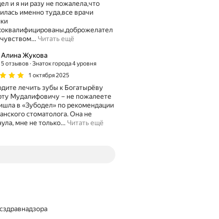
ел и я ни разу не пожалела,что
илась именно туда,все врачи
ики
коквалифицированы,доброжелател
 чувством
…
Читать ещё
Алина Жукова
5 отзывов
Знаток города 4 уровня
1 октября 2025
дите лечить зубы к Богатырёву
ту Мудалифовичу – не пожалеете
нского стоматолога. Она не
ула, мне не только
…
Читать ещё
осздравнадзора