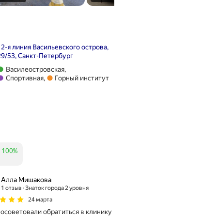
12-я линия Васильевского острова,
29/53, Санкт-Петербург
Метро Василеостровская
Василеостровская
,
Метро Спортивная
Спортивная
,
Горный институт
Метро Горный институт
100%
отзывов
Алла Мишакова
1 отзыв
Знаток города 2 уровня
24 марта
осоветовали обратиться в клинику