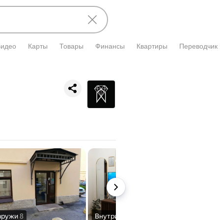
Видео
Карты
Товары
Финансы
Квартиры
Переводчик
и подтверждена владельцем.
аружи
8
Внутри
6
Вход
4