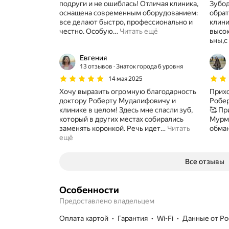
подруги и не ошиблась! Отличая клиника,
Зубод
оснащена современным оборудованием:
обрат
все делают быстро, профессионально и
клин
честно. Особую
…
Читать ещё
высо
ьны,с
Евгения
13 отзывов
Знаток города 6 уровня
14 мая 2025
Хочу выразить огромную благодарность
Прихо
доктору Роберту Мудалифовичу и
Робер
клинике в целом! Здесь мне спасли зуб,
🥰 Пришла в «Зубодел» по рекомендации
который в других местах собирались
Мурма
заменять коронкой. Речь идет
…
Читать
обман
ещё
Все отзывы
Особенности
Предоставлено владельцем
Оплата картой
гарантия
Wi-Fi
данные от Р