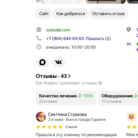
Сайт
Как добраться
Оставить отзыв
zubodel.com
+7 (904) 644-XX-XX
Показать
(2)
ежедневно, 10:00–20:00
Отзывы
·
43
Как Яндекс проверяет отзывы
Качество лечения
100%
Оборудование
Положительных отзывов
22 отзыва
Положительных 
11 отзывов
Светлана Страхова
2 отзыва
Знаток города 3 уровня
2 июля
Пришла в эту клинику по рекомендации
Мне п