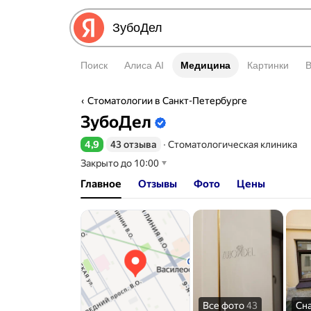
Поиск
Алиса AI
Медицина
Медицина
Картинки
Стоматологии в Санкт-Петербурге
Информация об организаци
ЗубоДел
4,9
43 отзыва
∙
Стоматологическая клиника
Рейтинг 4,9 из 5
Закрыто до 10:00
Главное
Отзывы
Фото
Цены
Все фото
43
Сн