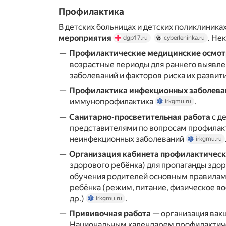
Профилактика
В детских больницах и детских поликлиника
мероприятия
. Не
dgp17.ru
cyberleninka.ru
Профилактические медицинские осмо
возрастные периоды для раннего выявле
заболеваний и факторов риска их развит
Профилактика инфекционных заболева
иммунопрофилактика
.
irkgmu.ru
Санитарно-просветительная работа
с д
представителями по вопросам профилак
неинфекционных заболеваний
irkgmu.ru
Организация кабинета профилактическ
здорового ребёнка) для пропаганды здор
обучения родителей основным правилам
ребёнка (режим, питание, физическое во
др.)
.
irkgmu.ru
Прививочная работа
— организация вакц
Национальным календарем профилактиче