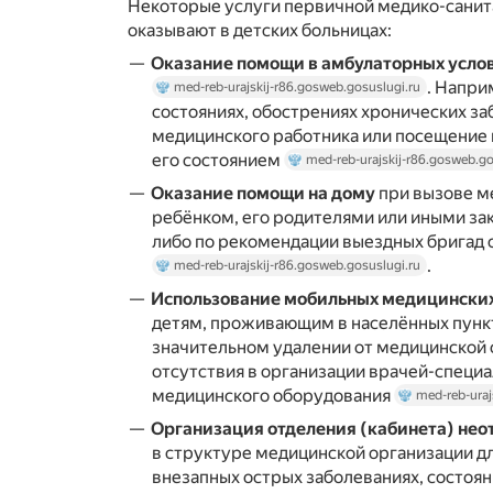
Некоторые услуги первичной медико-сани
оказывают в детских больницах:
Оказание помощи в амбулаторных усло
. Напри
med-reb-urajskij-r86.gosweb.gosuslugi.ru
состояниях, обострениях хронических з
медицинского работника или посещение 
его состоянием
med-reb-urajskij-r86.gosweb.go
Оказание помощи на дому
при вызове м
ребёнком, его родителями или иными з
либо по рекомендации выездных бригад
.
med-reb-urajskij-r86.gosweb.gosuslugi.ru
Использование мобильных медицинских
детям, проживающим в населённых пунк
значительном удалении от медицинской о
отсутствия в организации врачей-специа
медицинского оборудования
med-reb-uraj
Организация отделения (кабинета) не
в структуре медицинской организации д
внезапных острых заболеваниях, состоян