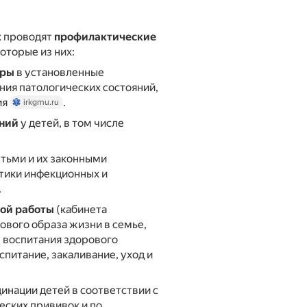
х проводят
профилактические
которые из них:
тры
в установленные
ния патологических состояний,
ия
.
irkgmu.ru
ний
у детей, в том числе
етьми и их законными
тики инфекционных и
.
ой работы
(кабинета
ового образа жизни в семье,
 воспитания здорового
спитание, закаливание, уход и
инации детей в соответствии с
ских прививок и по