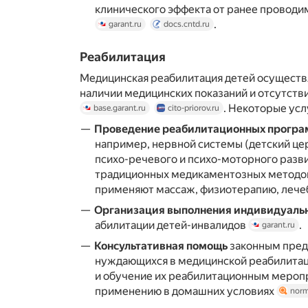
клинического эффекта от ранее проводим
.
garant.ru
docs.cntd.ru
Реабилитация
Медицинская реабилитация детей осуществ
наличии медицинских показаний и отсутств
. Некоторые усл
base.garant.ru
cito-priorov.ru
Проведение реабилитационных прогр
например, нервной системы (детский це
психо-речевого и психо-моторного разв
традиционных медикаментозных методов
применяют массаж, физиотерапию, леч
Организация выполнения индивидуаль
абилитации детей-инвалидов
.
garant.ru
Консультативная помощь
законным пред
нуждающихся в медицинской реабилитац
и обучение их реабилитационным мероп
применению в домашних условиях
norm