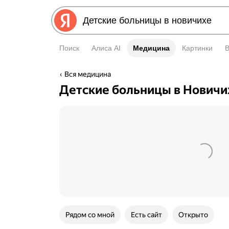
Поиск
Алиса AI
Медицина
Медицина
Картинки
Вся медицина
Детские больницы в Новичи
Рядом со мной
Есть сайт
Открыто