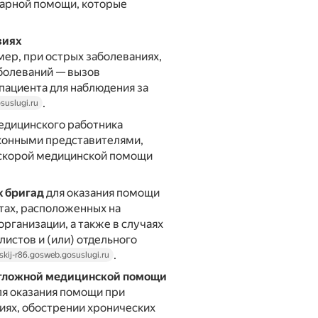
тарной помощи, которые
виях
мер, при острых заболеваниях,
аболеваний — вызов
пациента для наблюдения за
.
suslugi.ru
едицинского работника
аконными представителями,
 скорой медицинской помощи
 бригад
для оказания помощи
тах, расположенных на
рганизации, а также в случаях
листов и (или) отдельного
.
skij-r86.gosweb.gosuslugi.ru
отложной медицинской помощи
ля оказания помощи при
иях, обострении хронических