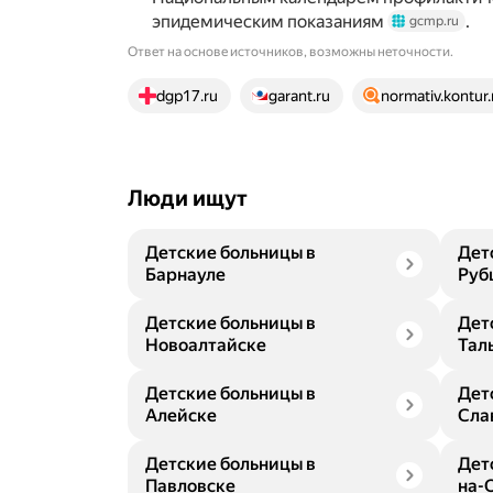
эпидемическим показаниям
.
gcmp.ru
Ответ на основе источников, возможны неточности.
21 источник
dgp17.ru
garant.ru
normativ.kontur.
Люди ищут
Детские больницы в
Дет
Барнауле
Руб
Детские больницы в
Дет
Новоалтайске
Тал
Детские больницы в
Дет
Алейске
Сла
Детские больницы в
Дет
Павловске
на-