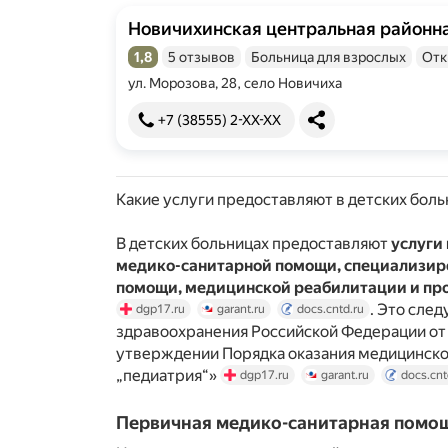
Новичихинская центральная районн
1,8
5 отзывов
Больница для взрослых
Отк
Рейтинг 1,8 из 5
ул. Морозова, 28, село Новичиха
+7 (38555) 2-XX-XX
Какие услуги предоставляют в детских боль
В детских больницах предоставляют
услуги
медико-санитарной помощи, специализи
помощи, медицинской реабилитации и пр
. Это сле
dgp17.ru
garant.ru
docs.cntd.ru
здравоохранения Российской Федерации от 
утверждении Порядка оказания медицинск
„педиатрия“»
dgp17.ru
garant.ru
docs.cnt
Первичная медико-санитарная помо