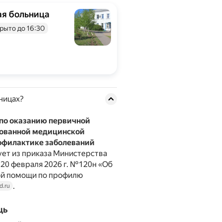
ая больница
рыто до 16:30
ницах?
 по оказанию первичной
рованной медицинской
офилактике заболеваний
дует из приказа Министерства
20 февраля 2026 г. №120н «Об
ой помощи по профилю
.
d.ru
щь