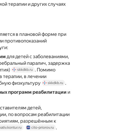
ой терапии и других случаях
ляется в плановой форме при
ии противопоказаний
уги:
амм
для детей с заболеваниями,
ребральный паралич, задержка
ития)
. Помимо
skkdkb.ru
 терапии, в лечении
ебную физкультуру
.
skkdkb.ru
ных программ реабилитации
и
ставителям детей,
ии, по вопросам реабилитации
риятиям, разрешённым к
.
ativ.kontur.ru
cito-priorov.ru