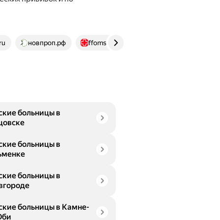
ru
новпроп.рф
ffoms.gov.ru
med-reb-urajskij-r86.g
ские больницы в
цовске
ские больницы в
ьменке
ские больницы в
вгороде
ские больницы в Камне-
Оби