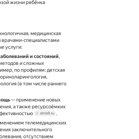
озой жизни ребёнка
хнологичная, медицинская
и врачами-специалистами
ые услуги:
заболеваний и состояний
,
методов и сложных
ример, по профилям: детская
ториноларингология,
ология (в том числе раннего
мощь
— применение новых
ения, а также ресурсоёмких
эффективностью
.
dmb9.ru
именением телемедицинских
ления заключительного
болевания, отсутствием