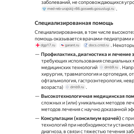
заболеваний, не сопровождающихся угр
.
med-reb-urajskij-r86.gosweb.gosuslugi.ru
Специализированная помощь
Специализированная, в том числе высокоте
помощь оказывается врачами-педиатрами 
. Некотор
dgp17.ru
garant.ru
docs.cntd.ru
Профилактика, диагностика и лечение 
требующих использования специальных 
медицинских технологий
. Нап
dmb9.ru
хирургия, травматология и ортопедия, о
офтальмология, гастроэнтерология, невр
возраста)
.
dmb9.ru
Высокотехнологичная медицинская по
сложных и (или) уникальных методов леч
методов лечения с научно доказанной 
Консультации (консилиум врачей)
с пр
технологий при необходимости установ
диагноза, в связи с тяжестью течения за