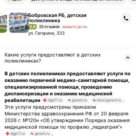
Бобровская РБ, детская
Бобровская РБ, детская поликлиника
поликлиника
3,9
25 отзывов
закрыто до пн.
Рейтинг 3,9 из 5
Адрес: ул. Гагарина, 333 .
ул. Гагарина, 333
Какие услуги предоставляют в детских
поликлиниках?
В детских поликлиниках предоставляют услуги по
оказанию первичной медико-санитарной помощи,
специализированной помощи, проведению
диспансеризации и оказанию медицинской
реабилитации
.
dgp17.ru
garant.ru
base.garant.ru
Эти услуги предусмотрены приказом
Министерства здравоохранения РФ от 20 февраля
2026 г. №120н «Об утверждении Порядка оказания
медицинской помощи по профилю „педиатрия“»
.
dgp17.ru
garant.ru