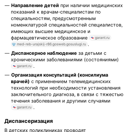
Направление детей
при наличии медицинских
показаний к врачам-специалистам по
специальностям, предусмотренным
номенклатурой специальностей специалистов,
имеющих высшее медицинское и
фармацевтическое образование
garant.ru
.
med-reb-urajskij-r86.gosweb.gosuslugi.ru
Диспансерное наблюдение
за детьми с
хроническими заболеваниями (состояниями)
.
garant.ru
Организация консультаций (консилиума
врачей)
с применением телемедицинских
технологий при необходимости установления
заключительного диагноза, в связи с тяжестью
течения заболевания и другими случаями
.
garant.ru
Диспансеризация
В детских поликлиниках проводят