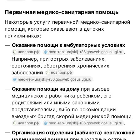
Первичная медико-санитарная помощь
Некоторые услуги первичной медико-санитарной
помощи, которые оказывают в детских
поликлиниках:
Оказание помощи в амбулаторных условиях
.
новпроп.рф
med-reb-urajskij-r86.gosweb.gosuslugi.ru
Например, при острых заболеваниях,
состояниях, обострениях хронических
заболеваний
новпроп.рф
.
med-reb-urajskij-r86.gosweb.gosuslugi.ru
Оказание помощи на дому
при вызове
медицинского работника ребёнком, его
родителями или иными законными
представителями, либо по рекомендации
выездных бригад скорой медицинской помощи
.
новпроп.рф
med-reb-urajskij-r86.gosweb.gosuslugi.ru
Организация отделения (кабинета) неотложной
медицинской помощи
при внезапных острых