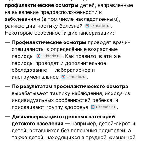
профилактические осмотры
детей, направленные
на выявление предрасположенности к
заболеваниям (в том числе наследственным),
раннюю диагностику болезней
.
ukhtadb.ru
Некоторые особенности диспансеризации:
Профилактические осмотры
проводят врачи-
специалисты в определённые возрастные
периоды
. Как правило, в эти же
ukhtadb.ru
периоды проводят и дополнительное
обследование — лабораторное и
инструментальное
.
ukhtadb.ru
По результатам профилактического осмотра
вырабатывают тактику наблюдения, исходя из
индивидуальных особенностей ребёнка, и
присваивают группу здоровья
.
ukhtadb.ru
Диспансеризация отдельных категорий
детского населения
— например, детей-сирот и
детей, оставшихся без попечения родителей, а
также детей, находящихся в трудной жизненной