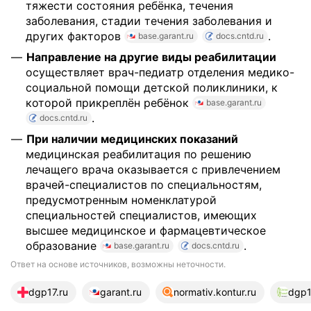
тяжести состояния ребёнка, течения
заболевания, стадии течения заболевания и
других факторов
.
base.garant.ru
docs.cntd.ru
Направление на другие виды реабилитации
осуществляет врач-педиатр отделения медико-
социальной помощи детской поликлиники, к
которой прикреплён ребёнок
base.garant.ru
.
docs.cntd.ru
При наличии медицинских показаний
медицинская реабилитация по решению
лечащего врача оказывается с привлечением
врачей-специалистов по специальностям,
предусмотренным номенклатурой
специальностей специалистов, имеющих
высшее медицинское и фармацевтическое
образование
.
base.garant.ru
docs.cntd.ru
Ответ на основе источников, возможны неточности.
19 источников
dgp17.ru
garant.ru
normativ.kontur.ru
dgp1