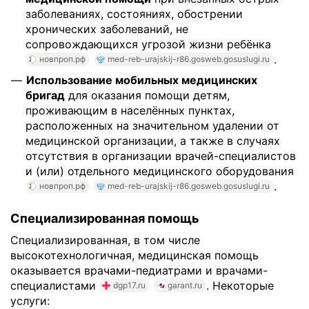
заболеваниях, состояниях, обострении
хронических заболеваний, не
сопровождающихся угрозой жизни ребёнка
.
новпроп.рф
med-reb-urajskij-r86.gosweb.gosuslugi.ru
Использование мобильных медицинских
бригад
для оказания помощи детям,
проживающим в населённых пунктах,
расположенных на значительном удалении от
медицинской организации, а также в случаях
отсутствия в организации врачей-специалистов
и (или) отдельного медицинского оборудования
.
новпроп.рф
med-reb-urajskij-r86.gosweb.gosuslugi.ru
Специализированная помощь
Специализированная, в том числе
высокотехнологичная, медицинская помощь
оказывается врачами-педиатрами и врачами-
специалистами
. Некоторые
dgp17.ru
garant.ru
услуги: