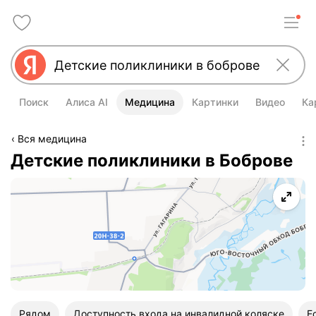
Поиск
Алиса AI
Медицина
Картинки
Видео
Ка
Вся медицина
Детские поликлиники в Боброве
Рядом
Доступность входа на инвалидной коляске
Е