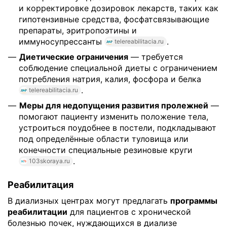
и корректировке дозировок лекарств, таких как
гипотензивные средства, фосфатсвязывающие
препараты, эритропоэтины и
иммуносупрессанты
.
telereabilitacia.ru
Диетические ограничения
— требуется
соблюдение специальной диеты с ограничением
потребления натрия, калия, фосфора и белка
.
telereabilitacia.ru
Меры для недопущения развития пролежней
—
помогают пациенту изменить положение тела,
устроиться поудобнее в постели, подкладывают
под определённые области туловища или
конечности специальные резиновые круги
.
103skoraya.ru
Реабилитация
В диализных центрах могут предлагать
программы
реабилитации
для пациентов с хронической
болезнью почек, нуждающихся в диализе