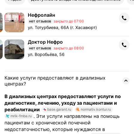
Нефролайн
Нефролайн
нет отзывов
закрыто до 07:00
Адрес: ул. Тотурбиева, 66А (г. Хасавюрт) .
ул. Тотурбиева, 66А (г. Хасавюрт)
Доктор Нефро
Доктор Нефро
нет отзывов
закрыто до 08:00
Адрес: ул. Воробьёва, 56 .
ул. Воробьёва, 56
Какие услуги предоставляют в диализных
центрах?
В диализных центрах предоставляют услуги по
диагностике, лечению, уходу за пациентами и
реабилитации
base.garant.ru
normativ.kontur.ru
. Эти услуги направлены на помощь
mrik-fmba.ru
пациентам с хронической почечной
недостаточностью, которые нуждаются в