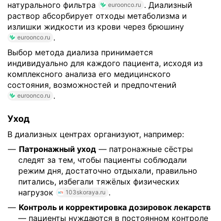
натурального фильтра
. Диализный
euroonco.ru
раствор абсорбирует отходы метаболизма и
излишки жидкости из крови через брюшину
.
euroonco.ru
Выбор метода диализа принимается
индивидуально для каждого пациента, исходя из
комплексного анализа его медицинского
состояния, возможностей и предпочтений
.
euroonco.ru
Уход
В диализных центрах организуют, например:
Патронажный уход
— патронажные сёстры
следят за тем, чтобы пациенты соблюдали
режим дня, достаточно отдыхали, правильно
питались, избегали тяжёлых физических
нагрузок
.
103skoraya.ru
Контроль и корректировка дозировок лекарств
— пациенты нуждаются в постоянном контроле