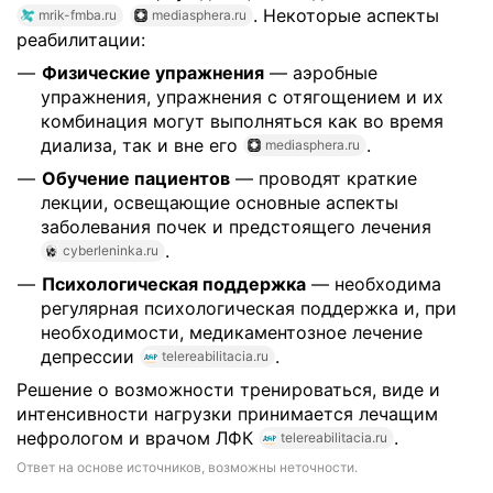
. Некоторые аспекты
mrik-fmba.ru
mediasphera.ru
реабилитации:
Физические упражнения
— аэробные
упражнения, упражнения с отягощением и их
комбинация могут выполняться как во время
диализа, так и вне его
.
mediasphera.ru
Обучение пациентов
— проводят краткие
лекции, освещающие основные аспекты
заболевания почек и предстоящего лечения
.
cyberleninka.ru
Психологическая поддержка
— необходима
регулярная психологическая поддержка и, при
необходимости, медикаментозное лечение
депрессии
.
telereabilitacia.ru
Решение о возможности тренироваться, виде и
интенсивности нагрузки принимается лечащим
нефрологом и врачом ЛФК
.
telereabilitacia.ru
Ответ на основе источников, возможны неточности.