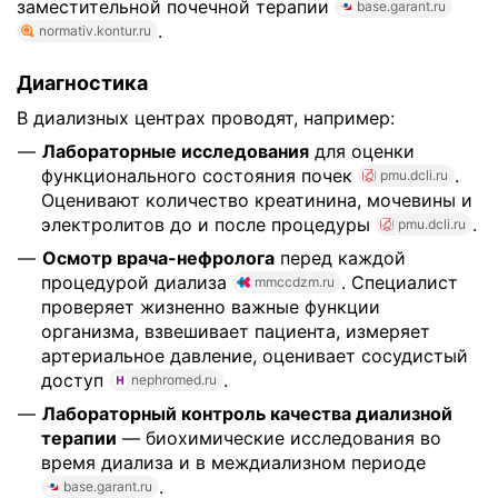
заместительной почечной терапии
base.garant.ru
.
normativ.kontur.ru
Диагностика
В диализных центрах проводят, например:
Лабораторные исследования
для оценки
функционального состояния почек
.
pmu.dcli.ru
Оценивают количество креатинина, мочевины и
электролитов до и после процедуры
.
pmu.dcli.ru
Осмотр врача-нефролога
перед каждой
процедурой диализа
. Специалист
mmccdzm.ru
проверяет жизненно важные функции
организма, взвешивает пациента, измеряет
артериальное давление, оценивает сосудистый
доступ
.
nephromed.ru
Лабораторный контроль качества диализной
терапии
— биохимические исследования во
время диализа и в междиализном периоде
.
base.garant.ru