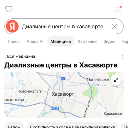
Поиск
Алиса AI
Медицина
Картинки
Видео
Ка
Вся медицина
Диализные центры в Хасавюрте
Рядом
Доступность входа на инвалидной коляске
П