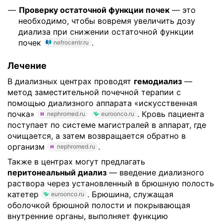
Проверку остаточной функции почек
— это
необходимо, чтобы вовремя увеличить дозу
диализа при снижении остаточной функции
почек
.
nefrocentr.ru
Лечение
В диализных центрах проводят
гемодиализ
—
метод заместительной почечной терапии с
помощью диализного аппарата «искусственная
почка»
. Кровь пациента
nephromed.ru
euroonco.ru
поступает по системе магистралей в аппарат, где
очищается, а затем возвращается обратно в
организм
.
nephromed.ru
Также в центрах могут предлагать
перитонеальный диализ
— введение диализного
раствора через установленный в брюшную полость
катетер
. Брюшина, служащая
euroonco.ru
оболочкой брюшной полости и покрывающая
внутренние органы, выполняет функцию