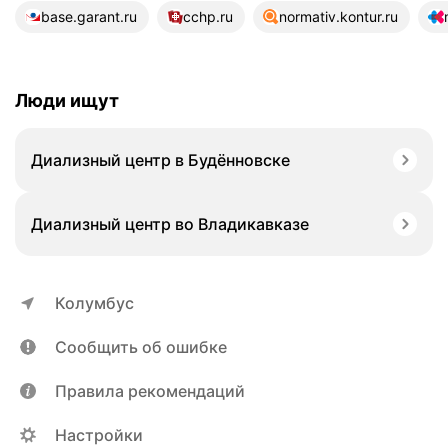
25 источников
base.garant.ru
cchp.ru
normativ.kontur.ru
Люди ищут
Диализный центр в Будённовске
Диализный центр во Владикавказе
Колумбус
Сообщить об ошибке
Правила рекомендаций
Настройки