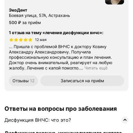
ЭкоДент
Боевая улица, 57А, Астрахань
Цена
500
₽
за приём
1 отзыв на тему «лечение дисфункции внчс»
:
12 мая
... Пришла с проблемой ВНЧС к доктору Козину
Александру Александровичу. Получила
профессиональную консультацию и план лечения.
Доктор очень внимательный, реагирует на любую
жалобу. Лечение с капой помогло....
Читать ещё
Отзывы
12
Записаться
на приём
Ответы на вопросы про заболевания
Дисфункция ВНЧС: что это?
Дисфункция височно-нижнечелюстного сустава