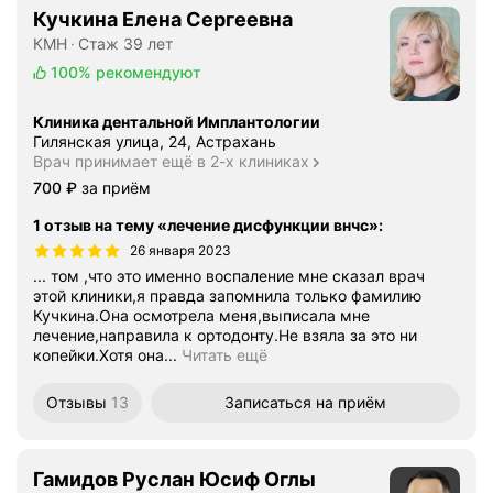
Кучкина Елена Сергеевна
КМН
Стаж 39 лет
100%
рекомендуют
Клиника дентальной Имплантологии
Гилянская улица, 24, Астрахань
Врач принимает ещё в 2-х клиниках
Цена
700
₽
за приём
1 отзыв на тему «лечение дисфункции внчс»
:
26 января 2023
... том ,что это именно воспаление мне сказал врач
этой клиники,я правда запомнила только фамилию
Кучкина.Она осмотрела меня,выписала мне
лечение,направила к ортодонту.Не взяла за это ни
копейки.Хотя она...
Читать ещё
Отзывы
13
Записаться
на приём
Гамидов Руслан Юсиф Оглы