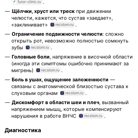
.
furor-clinic.ru
Щёлчки, хруст или треск
при движении
челюсти, кажется, что сустав «заедает»,
«заклинивает»
.
recstom.ru
Ограничение подвижности челюсти
: сложно
открыть рот, невозможно полностью сомкнуть
зубы
.
recstom.ru
Головные боли
, напряжение в височной области
(иногда эти симптомы ошибочно принимают за
мигрень)
.
recstom.ru
Боль в ушах, ощущение заложенности
—
связаны с анатомической близостью сустава к
слуховым органам
.
recstom.ru
Дискомфорт в области шеи и плеч
, вызванный
напряжением мышц, которые компенсируют
нарушения в работе ВНЧС
.
recstom.ru
Диагностика