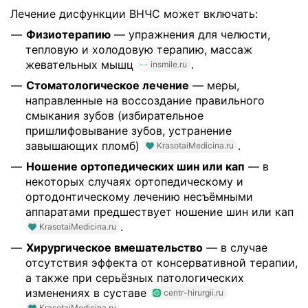
Лечение дисфункции ВНЧС может включать:
Физиотерапию
— упражнения для челюсти,
тепловую и холодовую терапию, массаж
жевательных мышц
.
insmile.ru
Стоматологическое лечение
— меры,
направленные на воссоздание правильного
смыкания зубов (избирательное
пришлифовывание зубов, устранение
завышающих пломб)
.
KrasotaiMedicina.ru
Ношение ортопедических шин или кап
— в
некоторых случаях ортопедическому и
ортодонтическому лечению несъёмными
аппаратами предшествует ношение шин или кап
.
KrasotaiMedicina.ru
Хирургическое вмешательство
— в случае
отсутствия эффекта от консервативной терапии,
а также при серьёзных патологических
изменениях в суставе
centr-hirurgii.ru
.
KrasotaiMedicina.ru