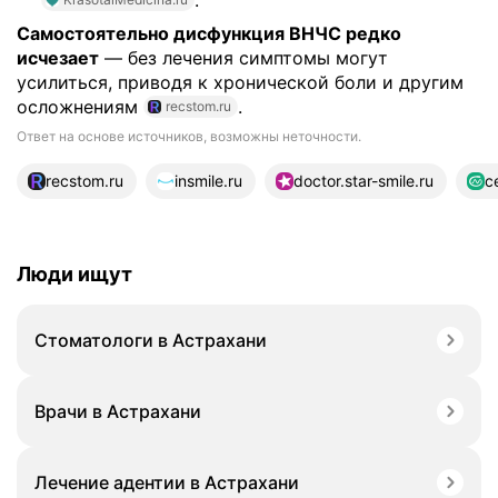
Самостоятельно дисфункция ВНЧС редко
исчезает
— без лечения симптомы могут
усилиться, приводя к хронической боли и другим
осложнениям
.
recstom.ru
Ответ на основе источников, возможны неточности.
17 источников
recstom.ru
insmile.ru
doctor.star-smile.ru
ce
Люди ищут
Стоматологи в Астрахани
Врачи в Астрахани
Лечение адентии в Астрахани