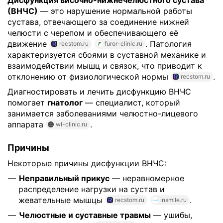
(ВНЧС)
— это нарушение нормальной работы
сустава, отвечающего за соединение нижней
челюсти с черепом и обеспечивающего её
движение
. Патология
recstom.ru
furor-clinic.ru
характеризуется сбоями в суставной механике и
взаимодействии мышц и связок, что приводит к
отклонению от физиологической нормы
.
recstom.ru
Диагностировать и лечить дисфункцию ВНЧС
помогает
гнатолог
— специалист, который
занимается заболеваниями челюстно-лицевого
аппарата
.
wl-clinic.ru
Причины
Некоторые причины дисфункции ВНЧС:
Неправильный прикус
— неравномерное
распределение нагрузки на сустав и
жевательные мышцы
.
recstom.ru
insmile.ru
Челюстные и суставные травмы
— ушибы,