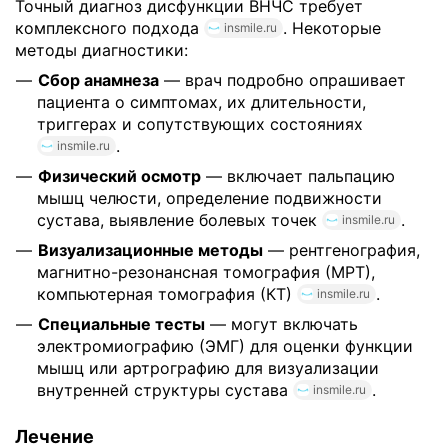
Точный диагноз дисфункции ВНЧС требует
комплексного подхода
. Некоторые
insmile.ru
методы диагностики:
Сбор анамнеза
— врач подробно опрашивает
пациента о симптомах, их длительности,
триггерах и сопутствующих состояниях
.
insmile.ru
Физический осмотр
— включает пальпацию
мышц челюсти, определение подвижности
сустава, выявление болевых точек
.
insmile.ru
Визуализационные методы
— рентгенография,
магнитно-резонансная томография (МРТ),
компьютерная томография (КТ)
.
insmile.ru
Специальные тесты
— могут включать
электромиографию (ЭМГ) для оценки функции
мышц или артрографию для визуализации
внутренней структуры сустава
.
insmile.ru
Лечение