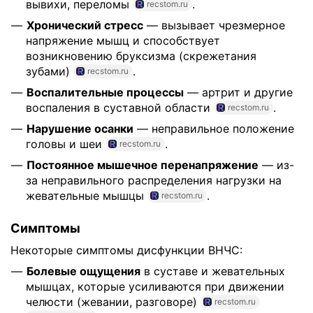
вывихи, переломы
.
recstom.ru
Хронический стресс
— вызывает чрезмерное
напряжение мышц и способствует
возникновению бруксизма (скрежетания
зубами)
.
recstom.ru
Воспалительные процессы
— артрит и другие
воспаления в суставной области
.
recstom.ru
Нарушение осанки
— неправильное положение
головы и шеи
.
recstom.ru
Постоянное мышечное перенапряжение
— из-
за неправильного распределения нагрузки на
жевательные мышцы
.
recstom.ru
Симптомы
Некоторые симптомы дисфункции ВНЧС:
Болевые ощущения
в суставе и жевательных
мышцах, которые усиливаются при движении
челюсти (жевании, разговоре)
recstom.ru