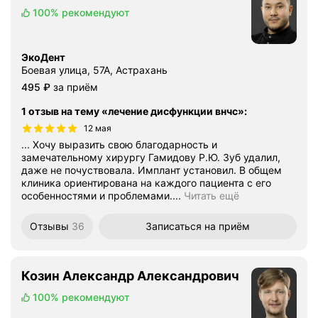
100%
рекомендуют
ЭкоДент
Боевая улица, 57А, Астрахань
Цена
495
₽
за приём
1 отзыв на тему «лечение дисфункции внчс»
:
12 мая
... Хочу выразить свою благодарность и
замечательному хирургу Гамидову Р.Ю. Зуб удалил,
даже не почуствовала. Имплант установил. В общем
клиника ориентирована на каждого пациента с его
особенностями и проблемами....
Читать ещё
Отзывы
36
Записаться
на приём
Козин Александр Александрович
100%
рекомендуют