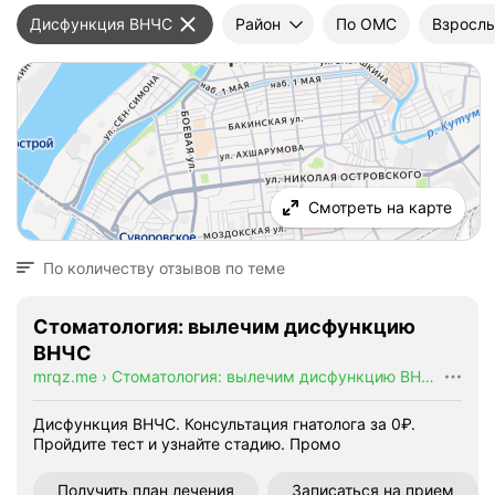
Дисфункция ВНЧС
Район
По ОМС
Взрослы
Смотреть на карте
По количеству отзывов по теме
Стоматология: вылечим дисфункцию
ВНЧС
mrqz.me
›
Стоматология: вылечим дисфункцию ВНЧС
Дисфункция ВНЧС. Консультация гнатолога за 0₽.
Пройдите тест и узнайте стадию.
Промо
Получить план лечения
Записаться на прием