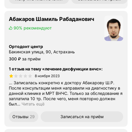
Абакаров Шамиль Рабаданович
90%
рекомендуют
Ортодонт центр
Бакинская улица, 90, Астрахань
Цена
300
₽
за приём
1 отзыв на тему «лечение дисфункции внчс»
:
8 ноября 2023
... Записалась конкретно к доктору Абакарову Ш.Р.
После консультации меня направили на диагностику в
данной клинике и МРТ ВНЧС. Только за обследование я
заплатила 10 тр. После чего, меня повторно должен
был...
Читать ещё
Отзывы
29
Записаться
на приём