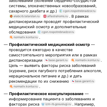
заболеваний (болезней сердечно-сосудистой
системы, злокачественных новообразований,
сахарного диабета и др.)
cgon.rospotrebnadzor.ru
. В рамках
elabcrb.tatarstan.ru
alfastrahoms.ru
диспансеризации проводят профилактический
медицинский осмотр и дополнительные
обследования
cgon.rospotrebnadzor.ru
.
normativ.kontur.ru
Профилактический медицинский осмотр
—
проводится ежегодно в качестве
самостоятельного мероприятия или в рамках
диспансеризации
.
base.garant.ru
normativ.kontur.ru
Цель — выявить факторы риска заболеваний
(курение, риск пагубного потребления алкоголя,
нерациональное питание и др.) и дать
рекомендации по их снижению
base.garant.ru
.
normativ.kontur.ru
Профилактическое консультирование
—
информирование пациента о заболеваниях и
факторах риска
. Например,
izm-rb.gosuslugi.ru