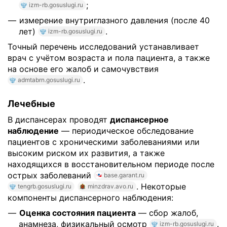
;
izm-rb.gosuslugi.ru
измерение внутриглазного давления (после 40
лет)
.
izm-rb.gosuslugi.ru
Точный перечень исследований устанавливает
врач с учётом возраста и пола пациента, а также
на основе его жалоб и самочувствия
.
admtabrn.gosuslugi.ru
Лечебные
В диспансерах проводят
диспансерное
наблюдение
— периодическое обследование
пациентов с хроническими заболеваниями или
высоким риском их развития, а также
находящихся в восстановительном периоде после
острых заболеваний
base.garant.ru
. Некоторые
tengrb.gosuslugi.ru
minzdrav.avo.ru
компоненты диспансерного наблюдения:
Оценка состояния пациента
— сбор жалоб,
анамнеза, физикальный осмотр
.
izm-rb.gosuslugi.ru