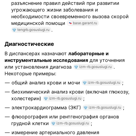
разъяснение правил действий при развитии
угрожающего жизни заболевания и
необходимости своевременного вызова скорой
медицинской помощи
base.garant.ru
.
tengrb.gosuslugi.ru
Диагностические
В диспансерах назначают
лабораторные и
инструментальные исследования
для уточнения
или установления диагноза
.
izm-rb.gosuslugi.ru
Некоторые примеры:
общий анализ крови и мочи
;
izm-rb.gosuslugi.ru
биохимический анализ крови (включая глюкозу,
холестерин)
;
izm-rb.gosuslugi.ru
электрокардиограмма (ЭКГ)
;
izm-rb.gosuslugi.ru
флюорография или рентгенография органов
грудной клетки
;
izm-rb.gosuslugi.ru
измерение артериального давления