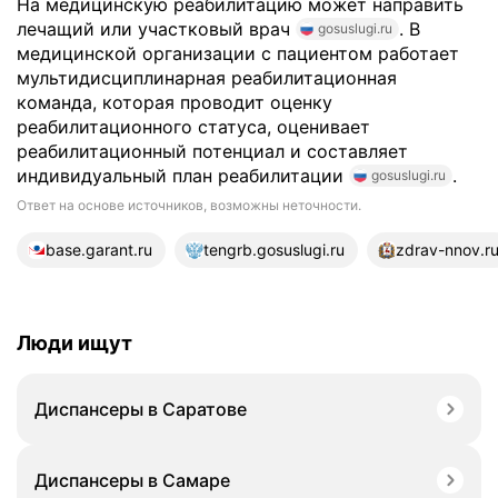
На медицинскую реабилитацию может направить
лечащий или участковый врач
. В
gosuslugi.ru
медицинской организации с пациентом работает
мультидисциплинарная реабилитационная
команда, которая проводит оценку
реабилитационного статуса, оценивает
реабилитационный потенциал и составляет
индивидуальный план реабилитации
.
gosuslugi.ru
Ответ на основе источников, возможны неточности.
21 источник
base.garant.ru
tengrb.gosuslugi.ru
zdrav-nnov.r
Люди ищут
Диспансеры в Саратове
Диспансеры в Самаре