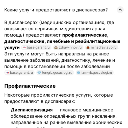
Какие услуги предоставляют в диспансерах?
В диспансерах (медицинских организациях, где
оказывается первичная медико-санитарная
помощь) предоставляют
профилактические,
диагностические, лечебные и реабилитационные
услуги
.
base.garant.ru
zdrav-nnov.ru
minzdrav.avo.ru
Эти услуги могут быть направлены на раннее
выявление заболеваний, диагностику, лечение и
помощь в восстановлении после заболеваний
.
base.garant.ru
tengrb.gosuslugi.ru
izm-rb.gosuslugi.ru
Профилактические
Некоторые профилактические услуги, которые
предоставляют в диспансерах:
Диспансеризация
— плановое медицинское
обследование определённых групп населения,
направленное на раннее выявление хронических