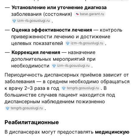
Установление или уточнение диагноза
заболевания (состояния)
base.garant.ru
.
izm-rb.gosuslugi.ru
Оценка эффективности лечения
— контроль
приверженности лечению и достижение
целевых показателей
.
izm-rb.gosuslugi.ru
Коррекция лечения
— назначение
дополнительных мероприятий при
необходимости
.
izm-rb.gosuslugi.ru
Периодичность диспансерных приёмов зависит от
заболевания — в среднем необходимо обращаться
к врачу 2–3 раза в год
. В
tengrb.gosuslugi.ru
большинстве случаев пациент находится под
диспансерным наблюдением пожизненно
.
tengrb.gosuslugi.ru
Реабилитационные
В диспансерах могут предоставлять
медицинскую