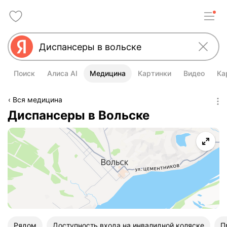
Поиск
Алиса AI
Медицина
Картинки
Видео
Ка
Вся медицина
Диспансеры в Вольске
Рядом
Доступность входа на инвалидной коляске
П