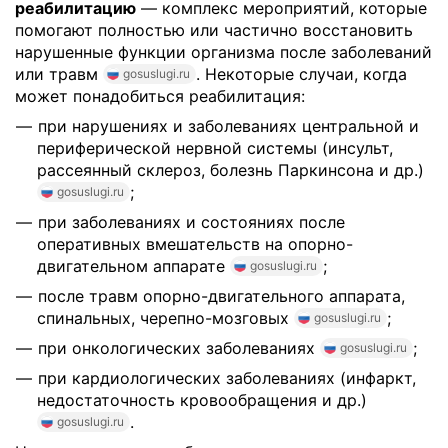
реабилитацию
— комплекс мероприятий, которые
помогают полностью или частично восстановить
нарушенные функции организма после заболеваний
или травм
. Некоторые случаи, когда
gosuslugi.ru
может понадобиться реабилитация:
при нарушениях и заболеваниях центральной и
периферической нервной системы (инсульт,
рассеянный склероз, болезнь Паркинсона и др.)
;
gosuslugi.ru
при заболеваниях и состояниях после
оперативных вмешательств на опорно-
двигательном аппарате
;
gosuslugi.ru
после травм опорно-двигательного аппарата,
спинальных, черепно-мозговых
;
gosuslugi.ru
при онкологических заболеваниях
;
gosuslugi.ru
при кардиологических заболеваниях (инфаркт,
недостаточность кровообращения и др.)
.
gosuslugi.ru