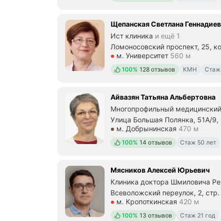
Щепанская Светлана Геннадиев
Ист клиника
и ещё 1
Ломоносовский проспект, 25, ко
Метро м. Университет Расстоян
м. Университет
560 м
Положительных отзывов
100%
128 отзывов
КМН
Стаж
Айвазян Татьяна Альбертовна
Многопрофильный медицинский
Улица Большая Полянка, 51А/9,
Метро м. Добрынинская Рассто
м. Добрынинская
470 м
Положительных отзывов
100%
14 отзывов
Стаж 50 лет
Мясников Алексей Юрьевич
Клиника доктора Шмиловича Ре
Всеволожский переулок, 2, стр.
Метро м. Кропоткинская Рассто
м. Кропоткинская
420 м
Положительных отзывов
100%
13 отзывов
Стаж 21 год