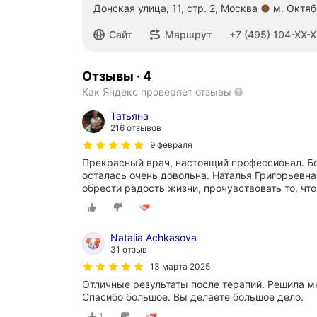
В
Донская улица, 11, стр. 2, Москва
м. Октя
о
Метро м. Октябрьская Расстояние 790 м
з
Номер телефона: +74951044003
Сайт
Маршрут
+7 (495) 104-XX-
о
в
т
Отзывы
·
4
н
Как Яндекс проверяет отзывы
з
р
Татьяна
с
216 отзывов
к
ч
9 февраля
к
Прекрасный врач, настоящий профессионал. Бол
и
осталась очень довольна. Наталья Григорьевна
п
обрести радость жизни, прочувствовать то, что
с
м
Я
ч
Natalia Achkasova
П
31 отзыв
п
13 марта 2025
л
Отличные результаты после терапий. Решила м
Спасибо большое. Вы делаете большое дело.
1