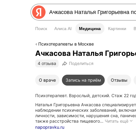
Поиск
Алиса AI
Медицина
Медицина
Картинки
Психотерапевты в Москве
Ачкасова Наталья Григорь
4 отзыва
Поделиться
О враче
Запись на приём
Отзывы
Психотерапевт. Взрослый, детский. Стаж 22 го
Наталья Григорьевна Ачкасова специализируетс
наблюдении психических заболеваний, включая
личности, зависимости, нарушения сна, паниче
Н
также расстройства пищевого…
Читать ещё
Г
napopravku.ru
А