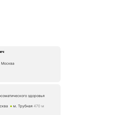
ич
, Москва
яние 810 м
соматического здоровья
осква
м. Трубная
470 м
70 м