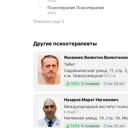
2005
Психотерапия Психотерапия
2005
Показать ещё 4
Другие психотерапевты
Яковенко Валентин Валентинов
Тибет
Садовническая улица, 11, стр. 2
Метро м. Новокузнецкая Рассто
м. Новокузнецкая
810 м
Положительных отзывов
100%
11 отзывов
Стаж 38 лет
Назаров Марат Нагимович
Международный институт психо
и ещё 1
Неглинная улица, 14, стр. 1А, М
Метро м. Трубная Расстояние 4
Положительных отзывов
100%
11 отзывов
Стаж 30 лет