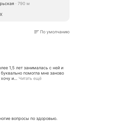
рач
брьская
790 м
бладает
начительным
XX
пытом
ерапии
По умолчанию
аркотических
ависимостей,
егулярно
овершенствует
валификацию
ерез
урсы
ее 1,5 лет занималась с ней и
 буквально помогла мне заново
рименяет
 хочу и
…
Читать ещё
овременные
етоды.
вляется
леном
рофессиональной
сихотерапевтической
иги.
Скрыть
ногие вопросы по здоровью.