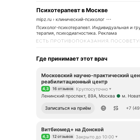
с
н
Психотерапевт в Москве
д
л
mipz.ru
›
клинический-психолог
и
Психолог-психотерапевт. Индивидуальная и гр
н
терапия, психодиагностика.
Реклама
п
з
в
п
н
Где принимает этот врач
р
л
з
Московский научно-практический цен
н
реабилитационный центр
с
4,3
16 отзывов
Круглосуточно
Рейтинг 4,3 из 5
п
Ленинский проспект, 89А, Москва
м. Нова
и
Метро м. Новаторская Расстояние 910 м
н
Номер телефона: +74992450385
Записаться на приём
+7 (49
с
а
т
р
Витбиомед+ на Донской
п
п
4,3
12 отзывов
Закрыто до 10:00
Рейтинг 4,3 из 5