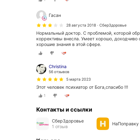
Гасан
28 августа 2018
СберЗдоровье
Нормальный доктор. С проблемой, которой обра
коррективы внесла. Умеет хорошо, доходчиво о
хорошие знания в этой сфере.
Christina
56 отзывов
5 марта 2023
Этот человек психиатор от Бога,спасибо !!!
1
Контакты и ссылки
СберЗдоровье
НаПоправку
1 отзыв