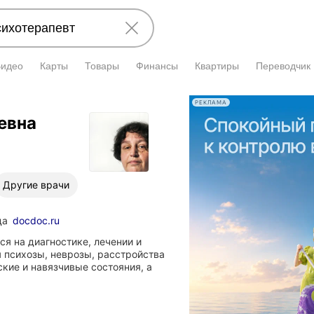
Видео
Карты
Товары
Финансы
Квартиры
Переводчик
РЕКЛАМА
евна
Другие врачи
да
docdoc.ru
я на диагностике, лечении и
 психозы, неврозы, расстройства
ские и навязчивые состояния, а
аталья
ригорьевна
чкасова