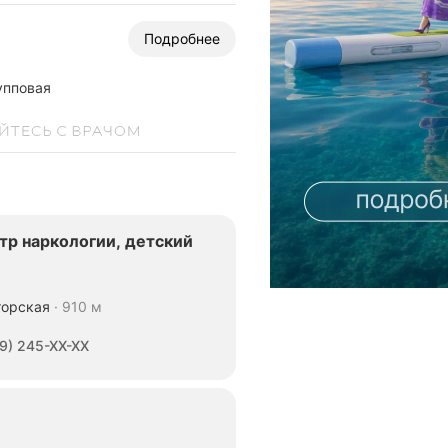
пециализируется
а
Подробнее
иагностике,
ечении
упповая
аблюдении
сихических
аболеваний,
ключая
сихозы,
еврозы,
асстройства
ичности,
ависимости,
тр наркологии, детский
арушения
на,
анические
торская
910 м
авязчивые
9) 245-XX-XX
остояния,
акже
асстройства
ищевого
оведения.