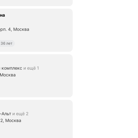
на
рп. 4, Москва
ие 560 м
 36 лет
 комплекс
и ещё 1
 Москва
яние 470 м
-Альт
и ещё 2
 2, Москва
яние 420 м