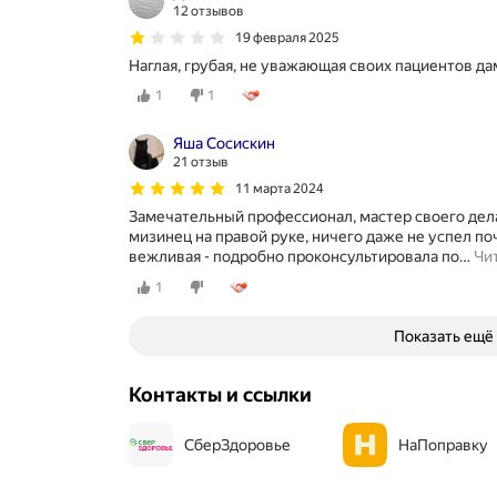
12 отзывов
19 февраля 2025
Наглая, грубая, не уважающая своих пациентов да
1
1
Яша Сосискин
21 отзыв
11 марта 2024
Замечательный профессионал, мастер своего дел
мизинец на правой руке, ничего даже не успел по
вежливая - подробно проконсультировала по
…
Чи
1
Показать ещё
Контакты и ссылки
СберЗдоровье
НаПоправку