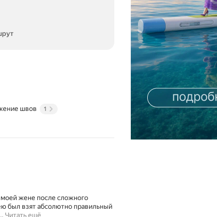
шрут
жение швов
1
 моей жене после сложного
 ею был взят абсолютно правильный
…
Читать ещё