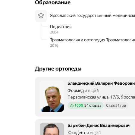
Образование
Ярославский государственный медицинск
Педиатрия
2004
Травматология и ортопедия Травматологи
2016
Другие ортопеды
Бландинский Валерий Федорови
Формед
и ещё 5
Первомайская улица, 17/6, Яросл
Положительных отзывов
100%
34 отзыва
Стаж 51 год
Барыбин Денис Владимирович
Юсодент
и ещё 1