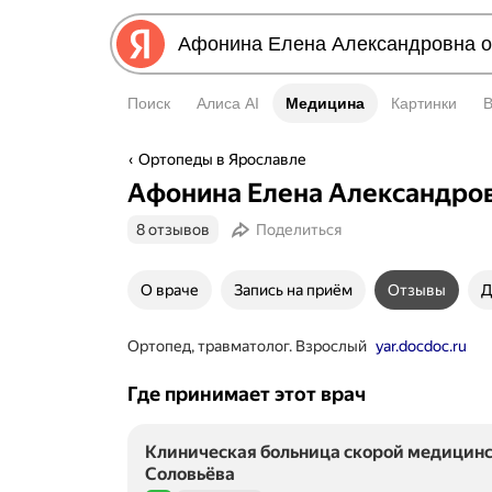
Поиск
Алиса AI
Медицина
Медицина
Картинки
Ортопеды в Ярославле
Афонина Елена Александро
8 отзывов
Поделиться
О враче
Запись на приём
Отзывы
Д
Ортопед, травматолог. Взрослый
yar.docdoc.ru
Где принимает этот врач
Клиническая больница скорой медицинс
Соловьёва