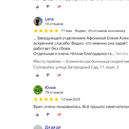
Lena
14 отзывов
11 мая
Яндекс · Из отзывов на клинику
... Заведующей отделением Афониной Елене Алек
искреннее спасибо. Видно, что именно она задаёт 
работает без сбоев.
Отдельная и очень тёплая благодарность...
Читать
Место приёма — Клиническая больница скорой м
Соловьёва, улица Загородный Сад, 11, корп. 2
Юлия
79 отзывов
12 мая 2025
Врач, очень понравилась. Всё прошло замечатель
Да да да