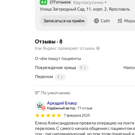
4,4
277 отзывов
Круглосуточно
Рейтинг 4,4 из 5
Улица Загородный Сад, 11, корп. 2, Ярославль
Записаться на приём
Сайт
Мар
Отзывы
·
8
Как Яндекс проверяет отзывы
О чём пишут пациенты
Повреждение хряща
Нало
1
Перелом
1
По умолчанию
Аркадий Блаер
Надёжный автор
71 отзыв
7 февраля 2025
Елена Александровна провела операцию на локте
перелома. С самого начала общения с пациентом
тон - дисциплинирующий, но при этом понятный и