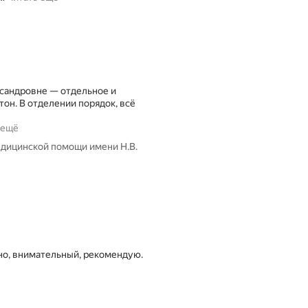
сандровне — отдельное и
тон. В отделении порядок, всё
Х
 ещё
о
едицинской помощи имени Н.В.
ч
у
п
о
б
л
а
г
о
но, внимательный, рекомендую.
д
а
р
и