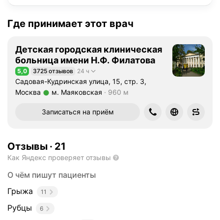
Где принимает этот врач
Детская городская клиническая
больница имени Н.Ф. Филатова
5,0
3725 отзывов
24 ч
Рейтинг 5,0 из 5
Садовая-Кудринская улица, 15, стр. 3,
Москва
м. Маяковская
960 м
Метро м. Маяковская Расстояние 960 м
Записаться на приём
Отзывы
·
21
Как Яндекс проверяет отзывы
О чём пишут пациенты
Грыжа
11
Рубцы
6