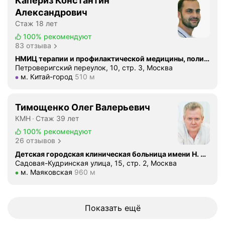
Капериз Константин
Александрович
Стаж 18 лет
100%
рекомендуют
83 отзыва
НМИЦ терапии и профилактической медицины, поликлиника
Петроверигский переулок, 10, стр. 3, Москва
Метро м. Китай-город Расстояние 510 м
м. Китай-город
510 м
Тимощенко Олег Валерьевич
КМН
Стаж 39 лет
100%
рекомендуют
26 отзывов
Детская городская клиническая больница имени Н. Ф. Филатова, корпус № 2
Садовая-Кудринская улица, 15, стр. 2, Москва
Метро м. Маяковская Расстояние 960 м
м. Маяковская
960 м
Показать ещё