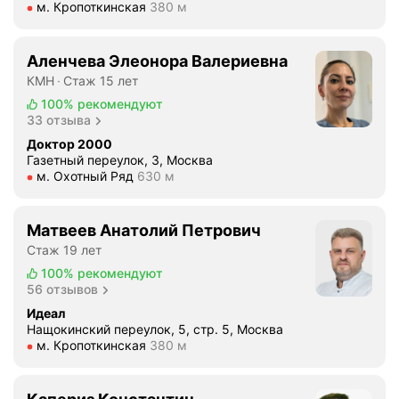
Метро м. Кропоткинская Расстояние 380 м
м. Кропоткинская
380 м
Аленчева Элеонора Валериевна
КМН
Стаж 15 лет
100%
рекомендуют
33 отзыва
Доктор 2000
Газетный переулок, 3, Москва
Метро м. Охотный Ряд Расстояние 630 м
м. Охотный Ряд
630 м
Матвеев Анатолий Петрович
Стаж 19 лет
100%
рекомендуют
56 отзывов
Идеал
Нащокинский переулок, 5, стр. 5, Москва
Метро м. Кропоткинская Расстояние 380 м
м. Кропоткинская
380 м