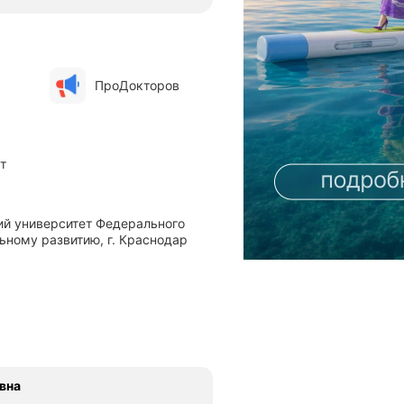
ПроДокторов
т
ьному развитию, г. Краснодар
вна