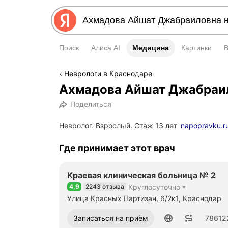
Поиск
Алиса AI
Медицина
Медицина
Картинки
Неврологи в Краснодаре
Ахмадова Айшат Джабраи
Поделиться
Невролог. Взрослый. Стаж 13 лет
napopravku.r
Где принимает этот врач
Краевая клиническая больница № 2
4,9
2243 отзыва
Круглосуточно
Рейтинг 4,9 из 5
Улица Красных Партизан, 6/2к1, Краснодар
Номер телефона: 78612220002
Записаться на приём
78612