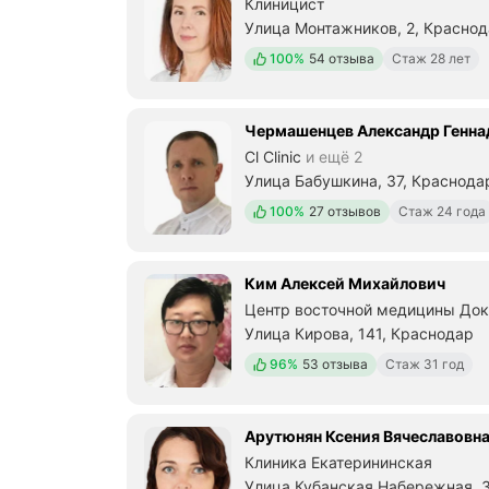
Клиницист
Улица Монтажников, 2, Красно
Положительных отзывов
100%
54 отзыва
Стаж 28 лет
Чермашенцев Александр Генна
Cl Clinic
и ещё 2
Улица Бабушкина, 37, Краснода
Положительных отзывов
100%
27 отзывов
Стаж 24 года
Ким Алексей Михайлович
Центр восточной медицины Док
Улица Кирова, 141, Краснодар
Положительных отзывов
96%
53 отзыва
Стаж 31 год
Арутюнян Ксения Вячеславовн
Клиника Екатерининская
Улица Кубанская Набережная, 3