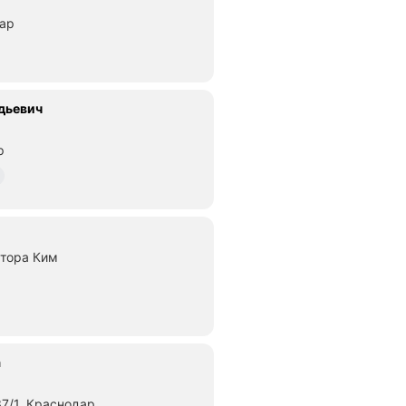
дар
дьевич
р
тора Ким
а
7/1, Краснодар