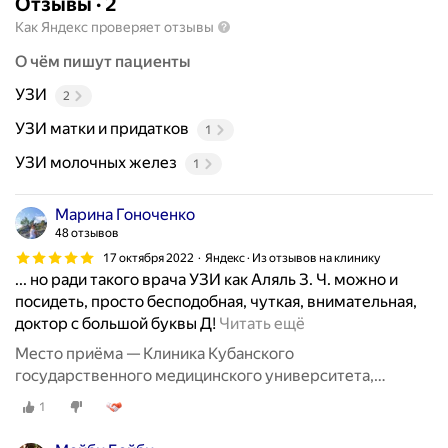
Отзывы
·
2
Как Яндекс проверяет отзывы
О чём пишут пациенты
УЗИ
2
УЗИ матки и придатков
1
УЗИ молочных желез
1
Марина Гоноченко
48 отзывов
17 октября 2022
Яндекс · Из отзывов на клинику
... но ради такого врача УЗИ как Аляль З. Ч. можно и
посидеть, просто бесподобная, чуткая, внимательная,
В
доктор с большой буквы Д!
Читать ещё
е
Место приёма — Клиника Кубанского
ж
государственного медицинского университета,
л
Зиповская улица, 4/2
1
и
в