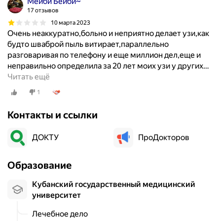
Мейби Бейби~
ы
17 отзывов
й
10 марта 2023
п
Очень неаккуратно,больно и неприятно делает узи,как
е
будто шваброй пыль витирает,параллельно
р
разговаривая по телефону и еще миллион дел,еще и
с
неправильно определила за 20 лет моих узи у других
…
о
Читать ещё
н
а
1
л
,
Контакты и ссылки
м
н
ДОКТУ
ПроДокторов
о
г
Образование
о
п
Кубанский государственный медицинский
о
университет
л
о
Лечебное дело
ж