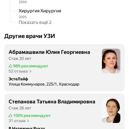
2004
и
Хирургия Хирургия
т
2005
е
Показать ещё 2
л
ь
Другие врачи УЗИ
н
ы
х
Абрамашвили Юлия Георгиевна
о
Стаж 20 лет
т
98%
рекомендуют
з
52 отзыва
ы
ЭстеЛайф
в
Улица Коммунаров, 225/1, Краснодар
о
в
с
Степанова Татьяна Владимировна
л
Стаж 26 лет
ы
100%
рекомендуют
ш
31 отзыв
а
В Надежных Руках