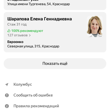
л
Улица имени Тургенева, 54, Краснодар
а
о
Шарапова Елена Геннадиевна
б
Стаж 31 год
и
х
100%
рекомендуют
127 отзывов
р
а
Евроонко
б
Северная улица, 315, Краснодар
о
т
е
Показать ещё
и
к
в
а
Колумбус
л
и
Сообщить об ошибке
ф
и
Правила рекомендаций