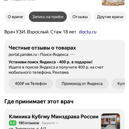
О враче
Запись на приём
Отзывы
Другие врачи
Врач УЗИ. Взрослый. Стаж 18 лет
doctu.ru
Честные отзывы о товарах
portal.yandex.ru
›
Поиск-Яндекса
Установи поиск Яндекса - 400 р. в подарок!
Ищите в поиске Яндекса и получите 400 р. на счет
мобильного телефона.
Реклама
400₽ на Телефон
Промокод от Яндекса
Купон
Где принимает этот врач
Клиника Кубгму Минздрава России
5,0
190 отзывов
Закрыто
Рейтинг 5,0 из 5
ул. Зиповская, д. 4/1