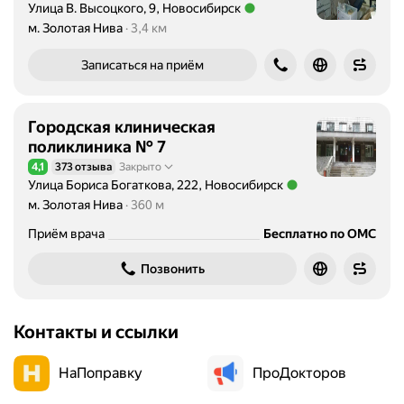
Улица В. Высоцкого, 9, Новосибирск
Метро м. Золотая Нива Расстояние 3,4 км
м. Золотая Нива
3,4 км
Записаться на приём
Городская клиническая
поликлиника № 7
4,1
373 отзыва
Закрыто
Рейтинг 4,1 из 5
Улица Бориса Богаткова, 222, Новосибирск
Метро м. Золотая Нива Расстояние 360 м
м. Золотая Нива
360 м
Приём врача
Бесплатно по ОМС
Позвонить
Контакты и ссылки
НаПоправку
ПроДокторов