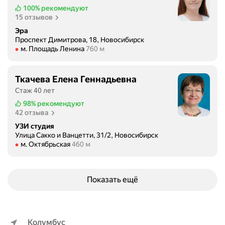
100%
рекомендуют
15 отзывов
Эра
Проспект Димитрова, 18, Новосибирск
Метро м. Площадь Ленина Расстояние 760 м
м. Площадь Ленина
760 м
Ткачева Елена Геннадьевна
Стаж 40 лет
98%
рекомендуют
42 отзыва
УЗИ студия
Улица Сакко и Ванцетти, 31/2, Новосибирск
Метро м. Октябрьская Расстояние 460 м
м. Октябрьская
460 м
Показать ещё
Колумбус