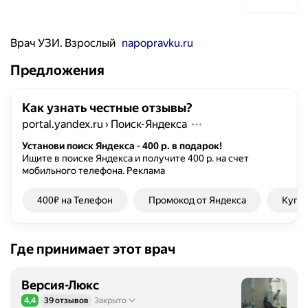
Врач УЗИ. Взрослый
napopravku.ru
Предложения
Как узнать честные отзывы?
portal.yandex.ru
›
Поиск-Яндекса
Установи поиск Яндекса - 400 р. в подарок!
Ищите в поиске Яндекса и получите 400 р. на счет
мобильного телефона.
Реклама
400₽ на Телефон
Промокод от Яндекса
Купон
Где принимает этот врач
Версия-Люкс
4,4
39 отзывов
Закрыто
Рейтинг 4,4 из 5