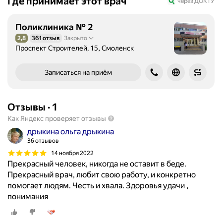
Где принимает этот врач
через ДОКТУ
Поликлиника № 2
2,8
361 отзыв
Закрыто
Рейтинг 2,8 из 5
Проспект Строителей, 15, Смоленск
Записаться на приём
Отзывы
·
1
Как Яндекс проверяет отзывы
дрыкина ольга дрыкина
36 отзывов
14 ноября 2022
Прекрасный человек, никогда не оставит в беде.
Прекрасный врач, любит свою работу, и конкретно
помогает людям. Честь и хвала. Здоровья удачи ,
понимания