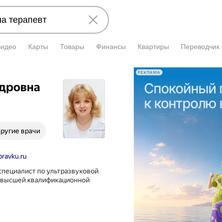
Видео
Карты
Товары
Финансы
Квартиры
Переводчик
РЕКЛАМА
ндровна
ругие врачи
ravku.ru
специалист по ультразвуковой
я высшей квалификационной