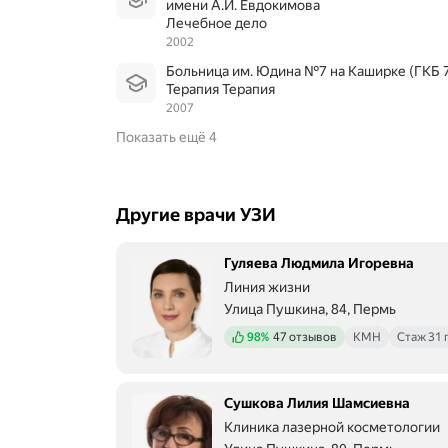
имени А.И. Евдокимова
Лечебное дело
2002
Больница им. Юдина №7 на Каширке (ГКБ 7)
Терапия Терапия
2007
Показать ещё 4
Другие врачи УЗИ
Гуляева Людмила Игоревна
Линия жизни
Улица Пушкина, 84, Пермь
Положительных отзывов
98%
47 отзывов
КМН
Стаж 31 
Сушкова Лилия Шамсиевна
Клиника лазерной косметологии