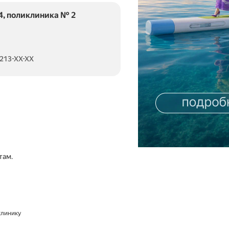
4, поликлиника № 2
 213-XX-XX
там.
 клинику