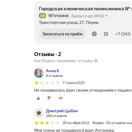
Городская клиническая поликлиника № 
3,9
187 отзывов
Закрыто до 09:00
Рейтинг 3,9 из 5
Транспортная улица, 27, Пермь
Номер телефона: +73422139822
Записаться на приём
+7 (342)
Отзывы
·
2
Как Яндекс проверяет отзывы
Анна К.
6 отзывов
17 июля 2023
Не понравилась врач своим отношением к пациен
Дмитрий Цыбин
260 отзывов
28 октября 2022
Яндекс · Из отзывов на
Мне очень не понравился врач Антонова.