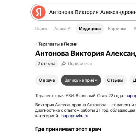
Поиск
Алиса AI
Медицина
Медицина
Картинки
Терапевты в Перми
Антонова Виктория Алекса
2 отзыва
Поделиться
О враче
Запись на приём
Отзывы
Д
Терапевт, врач УЗИ. Взрослый. Стаж 22 года
napop
Виктория Александровна Антонова — терапевт и 
диагностике с опытом работы 21 год, обладающа
категорией.
napopravku.ru
Где принимает этот врач