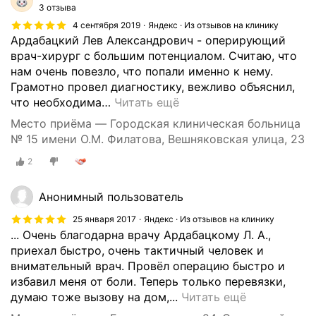
3 отзыва
с
4 сентября 2019
Яндекс · Из отзывов на клинику
я
Ардабацкий Лев Александрович - оперирующий
п
врач-хирург с большим потенциалом. Считаю, что
о
нам очень повезло, что попали именно к нему.
п
Грамотно провел диагностику, вежливо объяснил,
о
что необходима
…
Читать ещё
в
о
Место приёма — Городская клиническая больница
д
№ 15 имени О.М. Филатова, Вешняковская улица, 23
у
2
п
у
Анонимный пользователь
п
о
25 января 2017
Яндекс · Из отзывов на клинику
ч
... Очень благодарна врачу Ардабацкому Л. А.,
н
приехал быстро, очень тактичный человек и
о
внимательный врач. Провёл операцию быстро и
й
избавил меня от боли. Теперь только перевязки,
г
Я
думаю тоже вызову на дом,...
Читать ещё
р
в