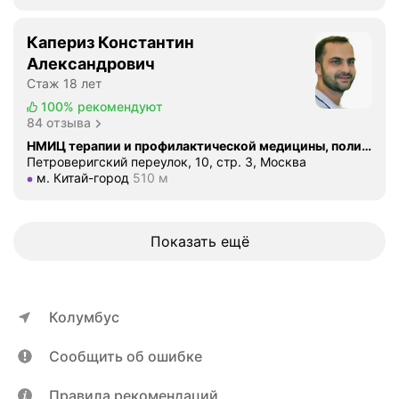
к
б
в
р
Капериз Константин
ы
а
Александрович
.
щ
Стаж 18 лет
П
а
о
100%
рекомендуют
л
84 отзыва
с
а
л
НМИЦ терапии и профилактической медицины, поликлиника
с
Петроверигский переулок, 10, стр. 3, Москва
е
ь
Метро м. Китай-город Расстояние 510 м
м. Китай-город
510 м
о
в
б
с
щ
в
Показать ещё
е
о
н
ю
и
п
я
р
Колумбус
с
о
А
в
Сообщить об ошибке
р
е
д
р
Правила рекомендаций