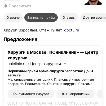
Поделиться
О враче
Запись на приём
Отзывы
Другие врачи
Хирург. Взрослый. Стаж 19 лет
doctu.ru
Предложения
Хирурги в Москве: «Юниклиник» — центр
хирургии
uniclinic.ru
›
Центр-хирургии
Первичный приём врача-хирурга бесплатно! До 31
августа
Малоинвазивные методики. Плановые и экстренные
операции. Реанимация. Опытные хирурги.
Реклама
Консультация хирурга
10+ направлений
Ст