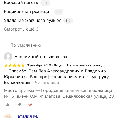
Вросший ноготь
1
Радикальная резекция
1
Удаление желчного пузыря
1
Смотреть ещё 3
По умолчанию
Анонимный пользователь
3 декабря 2019
Яндекс · Из отзывов на клинику
... Спасибо, Вам Лев Александрович и Владимир
Юрьевич за Ваш профессионализм и легкую руку.
О
Вы молодцы!!!
Читать ещё
б
Место приёма — Городская клиническая больница
р
№ 15 имени О.М. Филатова, Вешняковская улица, 23
а
1
т
и
Наталия М.
л