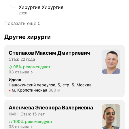
и
с
в
Хирургия Хирургия
т
о
2020
е
т
м
Показать ещё 0
а
ч
в
т
Другие хирурги
о
о
2
в
х
Степаков Максим Дмитриевич
ы
и
з
Стаж 22 года
р
в
98%
рекомендуют
у
а
93 отзыва
р
л
Идеал
г
а
Нащокинский переулок, 5, стр. 5, Москва
и
Метро м. Кропоткинская Расстояние 380 м
м. Кропоткинская
380 м
в
ч
р
е
а
Аленчева Элеонора Валериевна
с
ч
КМН
Стаж 15 лет
к
а
о
100%
рекомендуют
н
33 отзыва
е
а