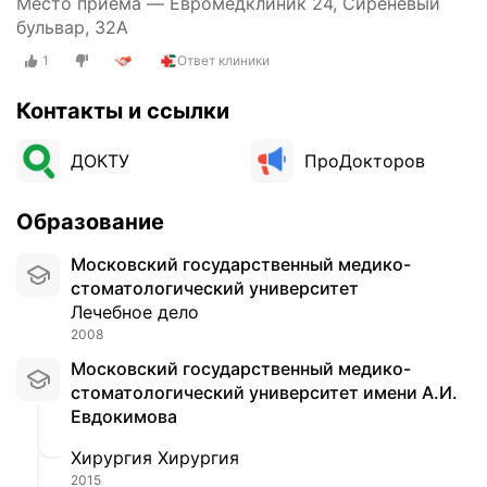
Место приёма — Евромедклиник 24, Сиреневый
ы
п
бульвар, 32А
ж
е
и
1
Ответ клиники
р
и
в
г
Контакты и ссылки
ы
р
й
ы
р
ДОКТУ
ПроДокторов
ж
а
и
з
Образование
б
с
е
т
Московский государственный медико-
л
о
стоматологический университет
о
л
Лечебное дело
й
к
2008
л
н
Московский государственный медико-
и
у
стоматологический университет имени А.И.
н
л
Евдокимова
и
а
и
с
Хирургия Хирургия
ж
ь
2015