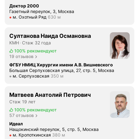
о
Доктор 2000
д
Газетный переулок, 3, Москва
т
о
Метро м. Охотный Ряд Расстояние 630 м
м. Охотный Ряд
630 м
д
м
е
,
л
а
Султанова Наида Османовна
е
и
КМН
Стаж 32 года
н
м
100%
рекомендуют
и
е
19 отзывов
е
н
ФГБУ НМИЦ Хирургии имени А.В. Вишневского
Г
н
Большая Серпуховская улица, 27, стр. 5, Москва
К
о
Метро м. Серпуховская Расстояние 350 м
м. Серпуховская
350 м
Б
х
#
и
1
Матвеев Анатолий Петрович
р
5
Стаж 19 лет
у
г
р
100%
рекомендуют
.
57 отзывов
г
М
а
Идеал
о
,
Нащокинский переулок, 5, стр. 5, Москва
с
Метро м. Кропоткинская Расстояние 380 м
м. Кропоткинская
380 м
о