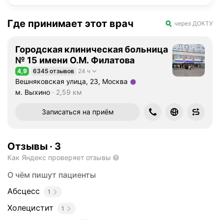
Где принимает этот врач
через ДОКТУ
Городская клиническая больница
№ 15 имени О.М. Филатова
4,9
6345 отзывов
24 ч
Рейтинг 4,9 из 5
Вешняковская улица, 23, Москва
Метро м. Выхино Расстояние 2,59 км
м. Выхино
2,59 км
Записаться на приём
Отзывы
·
3
Как Яндекс проверяет отзывы
О чём пишут пациенты
Абсцесс
1
Холецистит
1