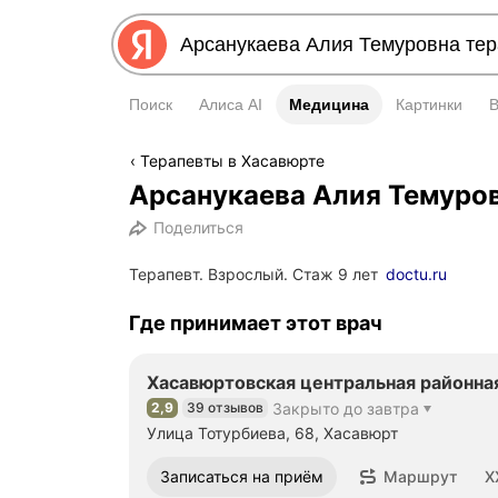
Поиск
Алиса AI
Медицина
Медицина
Картинки
Терапевты в Хасавюрте
Арсанукаева Алия Темуро
Поделиться
Терапевт. Взрослый. Стаж 9 лет
doctu.ru
Где принимает этот врач
Хасавюртовская центральная районна
2,9
39 отзывов
Закрыто до завтра
Рейтинг 2,9 из 5
Улица Тотурбиева, 68, Хасавюрт
Номер телефона: 122
Записаться на приём
Маршрут
X