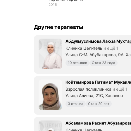
2016
Другие терапевты
Абдулмуслимова Лаюза Мухта
Клиника Целитель
и ещё 1
Улица С-М. Абубакарова, 9А, Х
10 отзывов
Стаж 23 года
Койтемирова Патимат Мукаил
Взрослая поликлиника
и ещё 1
Улица Алиева, 21С, Хасавюрт
3 отзыва
Стаж 20 лет
Абсаламова Расият Абузаиров
Клиника Целитель