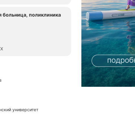
я больница, поликлиника
XX
в
нский университет