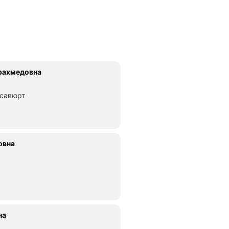
рахмедовна
асавюрт
овна
на