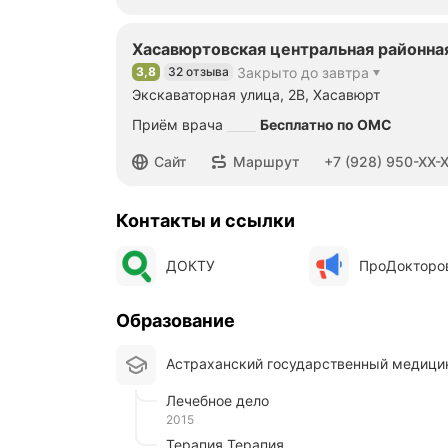
Хасавюртовская центральная районна
3,8
32 отзыва
Закрыто до завтра
Рейтинг 3,8 из 5
Экскаваторная улица, 2В, Хасавюрт
Приём врача
Бесплатно по ОМС
Номер телефона: +79289508020
Сайт
Маршрут
+7 (928) 950-XX-
Контакты и ссылки
ДОКТУ
ПроДокторо
Образование
Астраханский государственный медици
Лечебное дело
2015
Терапия Терапия