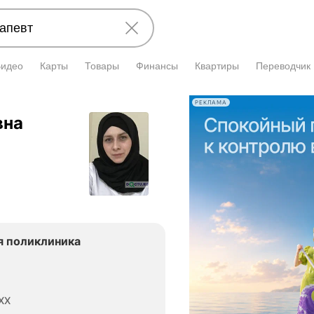
Видео
Карты
Товары
Финансы
Квартиры
Переводчик
РЕКЛАМА
вна
я поликлиника
XX