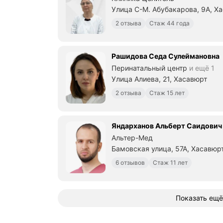
Улица С-М. Абубакарова, 9А, Х
2 отзыва
Стаж 44 года
Рашидова Седа Сулеймановна
Перинатальный центр
и ещё 1
Улица Алиева, 21, Хасавюрт
2 отзыва
Стаж 15 лет
Яндарханов Альберт Саидович
Альтер-Мед
Бамовская улица, 57А, Хасавюр
6 отзывов
Стаж 11 лет
Показать ещё