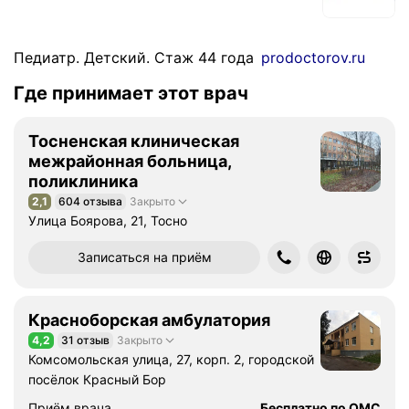
Педиатр. Детский. Стаж 44 года
prodoctorov.ru
Где принимает этот врач
Тосненская клиническая
межрайонная больница,
поликлиника
2,1
604 отзыва
Закрыто
Рейтинг 2,1 из 5
Улица Боярова, 21, Тосно
Записаться на приём
Красноборская амбулатория
4,2
31 отзыв
Закрыто
Рейтинг 4,2 из 5
Комсомольская улица, 27, корп. 2, городской
посёлок Красный Бор
Приём врача
Бесплатно по ОМС