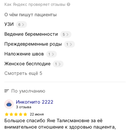
н
Как Яндекс проверяет отзывы
о
О чём пишут пациенты
й
п
УЗИ
6
о
Ведение беременности
м
5
о
Преждевременные роды
1
щ
Наложение швов
и
1
р
Женское бесплодие
1
о
Смотреть ещё 5
д
и
л
По умолчанию
ь
н
Инкогнито 2222
о
3 отзыва
г
22 июня
о
Большое спасибо Яне Талисмановне за её
и
внимательное отношение к здоровью пациента,