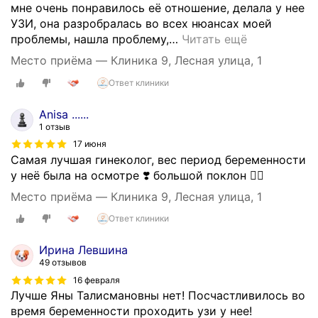
п
мне очень понравилось её отношение, делала у нее
о
УЗИ, она разробралась во всех нюансах моей
с
проблемы, нашла проблему,
…
Читать ещё
л
Место приёма — Клиника 9, Лесная улица, 1
е
р
Ответ клиники
о
д
Anisa ......
о
1 отзыв
в
17 июня
о
Самая лучшая гинеколог, вес период беременности
г
у неё была на осмотре ❣️ большой поклон 🙇‍♂️
о
Место приёма — Клиника 9, Лесная улица, 1
о
т
Ответ клиники
д
Ирина Левшина
е
49 отзывов
л
16 февраля
е
Лучше Яны Талисмановны нет! Посчастливилось во
н
время беременности проходить узи у нее!
и