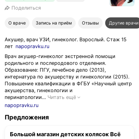
Поделиться
О враче
Запись на приём
Отзывы
Другие врачи
Акушер, врач УЗИ, гинеколог. Взрослый. Стаж 15
лет
napopravku.ru
Врач акушер-гинеколог экстренной помощи
родильного и послеродового отделения.
Образование: ПГУ, лечебное дело (2013),
интернатура по акушерству и гинекологии (2015).
Повышение квалификации в ФГБУ «Научный центр
акушерства, гинекологии и
В
перинатологии…
Читать ещё
р
napopravku.ru
а
Предложения
ч
а
к
Большой магазин детских колясок Всё
у