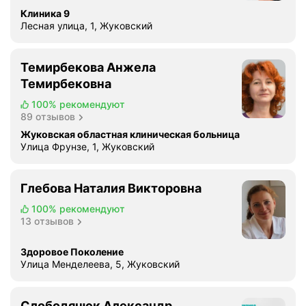
е
Клиника 9
р
Лесная улица, 1, Жуковский
н
а
т
Темирбекова Анжела
у
Темирбековна
р
а
100%
рекомендуют
89 отзывов
п
о
Жуковская областная клиническая больница
Улица Фрунзе, 1, Жуковский
а
к
у
Глебова Наталия Викторовна
ш
100%
рекомендуют
е
13 отзывов
р
с
Здоровое Поколение
т
Улица Менделеева, 5, Жуковский
в
у
и
Слободянюк Александр