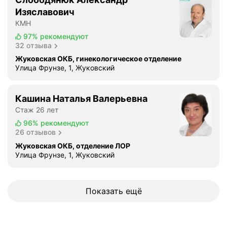
г
Изяславович
и
КМН
н
97%
рекомендуют
е
32 отзыва
к
Жуковская ОКБ, гинекологическое отделение
о
Улица Фрунзе, 1, Жуковский
л
о
г
Кашина Наталья Валерьевна
и
Стаж 26 лет
и
96%
рекомендуют
(
26 отзывов
2
Жуковская ОКБ, отделение ЛОР
0
Улица Фрунзе, 1, Жуковский
1
5
)
Показать ещё
.
П
о