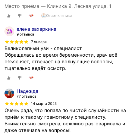
я
Место приёма — Клиника 9, Лесная улица, 1
.
Ответ клиники
О
б
елена захаркина
р
9 отзывов
а
7 января
з
Великолепный узи - специалист
о
Обращалась во время беременности, врач всё
в
объясняет, отвечает на волнующие вопросы,
а
тщательно ведёт осмотр.
н
и
е
Надежда
:
77 отзывов
П
Г
14 марта 2025
Очень рада, что попала по чистой случайности на
У
приём к такому грамотному специалисту.
,
Внимательно смотрела, вежливо разговаривала и
л
даже отвечала на вопросы!
е