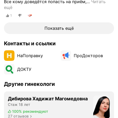
Все кому доведётся попасть на приём,
…
Читать
ч
ещё
е
б
1
н
о
Показать ещё
е
д
е
Контакты и ссылки
л
о
НаПоправку
ПроДокторов
(
2
ДОКТУ
0
1
3
Другие гинекологи
)
,
Дибирова Хадижат Магомедовна
и
Стаж 18 лет
н
100%
рекомендуют
т
27 отзывов