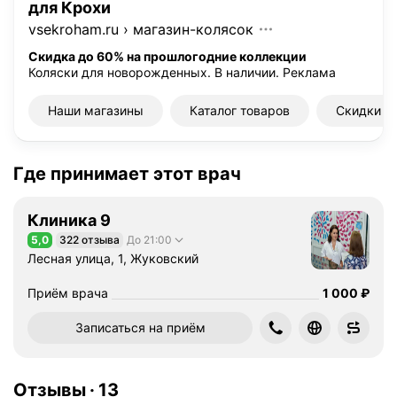
для Крохи
ш
vsekroham.ru
›
магазин-колясок
е
р
Скидка до 60% на прошлогодние коллекции
Коляски для новорожденных. В наличии.
Реклама
-
г
Наши магазины
Каталог товаров
Скидки и
и
н
е
Где принимает этот врач
к
о
л
Клиника 9
о
5,0
322 отзыва
До 21:00
Рейтинг 5,0 из 5
г
Лесная улица, 1, Жуковский
э
к
Цена
1000
Приём врача
1 000
₽
с
т
Записаться на приём
р
е
н
Отзывы
·
13