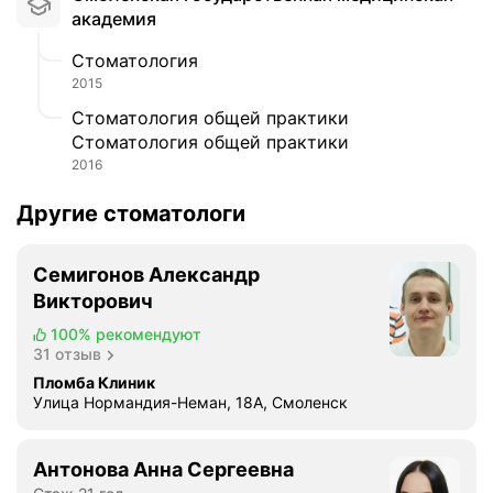
р
академия
а
ч
Стоматология
и
2015
п
Стоматология общей практики
л
Стоматология общей практики
а
2016
т
н
Другие стоматологи
ы
е
в
Семигонов Александр
с
Викторович
е
100%
рекомендуют
в
31 отзыв
е
Пломба Клиник
ж
Улица Нормандия-Неман, 18А, Смоленск
л
и
в
Антонова Анна Сергеевна
ы