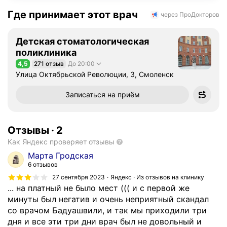
Где принимает этот врач
через ПроДокторов
Детская стоматологическая
поликлиника
4,5
271 отзыв
До 20:00
Рейтинг 4,5 из 5
Улица Октябрьской Революции, 3, Смоленск
Записаться на приём
Отзывы
·
2
Как Яндекс проверяет отзывы
Марта Гродская
6 отзывов
27 сентября 2023
Яндекс · Из отзывов на клинику
... на платный не было мест ((( и с первой же
минуты был негатив и очень неприятный скандал
со врачом Бадуашвили, и так мы приходили три
дня и все эти три дни врач был не довольный и