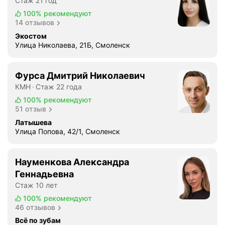
Стаж 21 год
е
100%
рекомендуют
и
14 отзывов
п
Экостом
р
Улица Николаева, 21Б, Смоленск
и
в
е
Фурса Дмитрий Николаевич
т
КМН
Стаж 22 года
л
100%
рекомендуют
и
51 отзыв
в
Латышева
ы
Улица Попова, 42/1, Смоленск
е
,
Науменкова Александра
в
р
Геннадьевна
е
Стаж 10 лет
г
100%
рекомендуют
и
46 отзывов
с
Всё по зубам