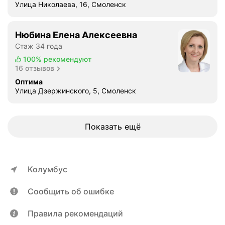
т
Улица Николаева, 16, Смоленск
р
а
Нюбина Елена Алексеевна
т
Стаж 34 года
у
р
100%
рекомендуют
16 отзывов
е
в
Оптима
Улица Дзержинского, 5, Смоленск
с
е
д
е
Показать ещё
в
о
ч
Колумбус
к
и
Сообщить об ошибке
о
т
Правила рекомендаций
з