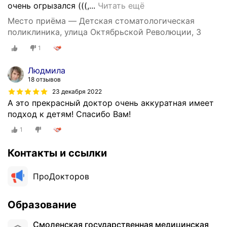
П
очень огрызался (((,...
Читать ещё
о
Место приёма — Детская стоматологическая
л
поликлиника, улица Октябрьской Революции, 3
и
1
к
л
Людмила
и
18 отзывов
н
23 декабря 2022
и
А это прекрасный доктор очень аккуратная имеет
к
подход к детям! Спасибо Вам!
а
х
1
о
р
Контакты и ссылки
о
ш
ПроДокторов
а
я
Образование
,
в
Смоленская государственная медицинская