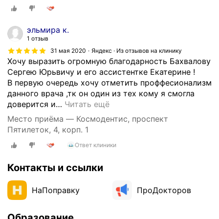
е
н
и
эльмира к.
е
1 отзыв
м
31 мая 2020
Яндекс · Из отзывов на клинику
к
Хочу выразить огромную благодарность Бахвалову
в
Сергею Юрьвичу и его ассистентке Екатерине !
а
В первую очередь хочу отметить проффесионализм
л
данного врача ,тк он один из тех кому я смогла
и
доверится и
…
Читать ещё
ф
Место приёма — Космодентис, проспект
и
Пятилеток, 4, корп. 1
к
а
Ответ клиники
ц
и
Контакты и ссылки
и
с
НаПоправку
ПроДокторов
т
о
Образование