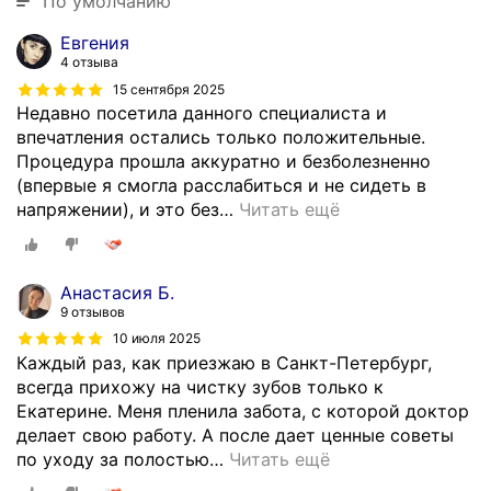
По умолчанию
о
с
Евгения
у
4 отзыва
д
15 сентября 2025
а
Недавно посетила данного специалиста и
р
впечатления остались только положительные.
с
Процедура прошла аккуратно и безболезненно
т
(впервые я смогла расслабиться и не сидеть в
в
напряжении), и это без
…
Читать ещё
е
н
н
о
Анастасия Б.
9 отзывов
м
м
10 июля 2025
Каждый раз, как приезжаю в Санкт-Петербург,
е
всегда прихожу на чистку зубов только к
д
Екатерине. Меня пленила забота, с которой доктор
и
делает свою работу. А после дает ценные советы
ц
по уходу за полостью
…
Читать ещё
и
н