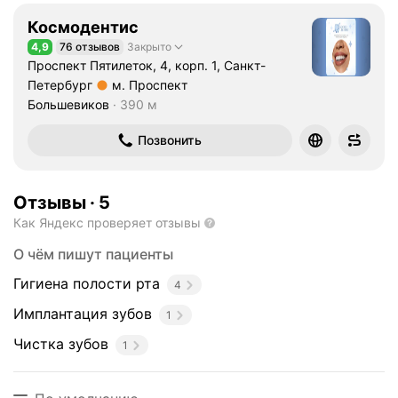
С
Космодентис
а
н
4,9
76 отзывов
Закрыто
Рейтинг 4,9 из 5
Проспект Пятилеток, 4, корп. 1, Санкт-
к
Петербург
м. Проспект
т
Метро м. Проспект Большевиков Расстояние 390 м
Большевиков
390 м
-
П
Позвонить
е
т
е
Отзывы
·
5
р
Как Яндекс проверяет отзывы
б
у
О чём пишут пациенты
р
г
Гигиена полости рта
4
с
Имплантация зубов
1
к
о
Чистка зубов
1
м
г