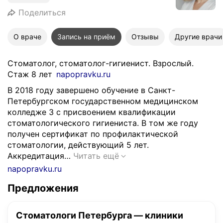
Поделиться
О враче
Запись на приём
Отзывы
Другие врачи
Стоматолог, стоматолог-гигиенист. Взрослый.
Стаж 8 лет
napopravku.ru
В 2018 году завершено обучение в Санкт-
Петербургском государственном медицинском
колледже 3 с присвоением квалификации
стоматологического гигиениста. В том же году
получен сертификат по профилактической
стоматологии, действующий 5 лет.
В
Аккредитация…
Читать ещё
2
napopravku.ru
0
Предложения
1
8
г
Стоматологи Петербурга — клиники
о