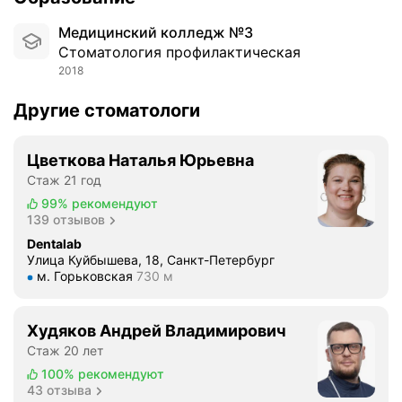
м
а
Медицинский колледж №3
т
Стоматология профилактическая
о
2018
л
о
Другие стоматологи
г
и
ч
Цветкова Наталья Юрьевна
е
Стаж 21 год
с
99%
рекомендуют
к
139 отзывов
о
Dentalab
г
Улица Куйбышева, 18, Санкт-Петербург
о
Метро м. Горьковская Расстояние 730 м
м. Горьковская
730 м
г
и
Худяков Андрей Владимирович
г
Стаж 20 лет
и
е
100%
рекомендуют
43 отзыва
н