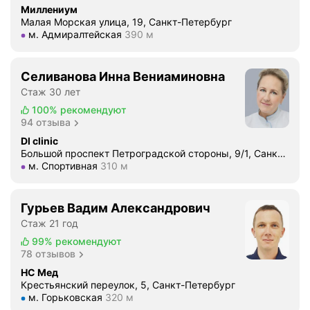
и
Миллениум
Малая Морская улица, 19, Санкт-Петербург
с
Метро м. Адмиралтейская Расстояние 390 м
м. Адмиралтейская
390 м
т
а
.
Селиванова Инна Вениаминовна
В
Стаж 30 лет
т
100%
рекомендуют
о
94 отзыва
м
Dl clinic
ж
Большой проспект Петроградской стороны, 9/1, Санкт-Петербург
е
Метро м. Спортивная Расстояние 310 м
м. Спортивная
310 м
г
о
д
Гурьев Вадим Александрович
у
Стаж 21 год
п
99%
рекомендуют
о
78 отзывов
л
НС Мед
у
Крестьянский переулок, 5, Санкт-Петербург
Метро м. Горьковская Расстояние 320 м
м. Горьковская
320 м
ч