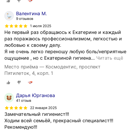
с
к
Валентина М.
о
9 отзывов
м
1 июля 2025
к
Не первый раз обращаюсь к Екатерине и каждый
о
раз поражаюсь профессионализмом, легкостью и
л
любовью к своему делу.
л
Я не очень легко переношу любую боль/неприятные
е
ощущение , но с Екатериной гигиена
…
Читать ещё
д
Место приёма — Космодентис, проспект
ж
Пятилеток, 4, корп. 1
е
3
с
п
Дарья Юрганова
41 отзыв
р
и
22 января 2025
Замечательный гигиенист!!!
с
Ходим всей семьёй, прекрасный специалист!!!
в
Рекомендую!!!
о