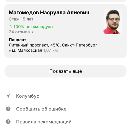
е
н
Магомедов Насрулла Алиевич
с
Стаж 15 лет
е
100%
рекомендуют
р
24 отзыва
т
Пандент
и
Литейный проспект, 45/8, Санкт-Петербург
ф
Метро м. Маяковская Расстояние 1,07 км
м. Маяковская
1,07 км
и
к
а
Показать ещё
т
п
о
п
Колумбус
р
о
Сообщить об ошибке
ф
и
Правила рекомендаций
л
а