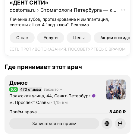
«ДЕНТ СИТИ»
д
dostoma.ru
›
Стоматологи Петербурга — клиники «ДЕНТ СИТИ»
у
з
Лечение зубов, протезирование и имплантация,
системы all-on-4 "под ключ".
Реклама
а
в
О нас
Услуги
Цены
Акции и скидки
е
р
ш
е
н
Где принимает этот врач
о
о
Демос
б
5,0
473 отзыва
Закрыто
у
Рейтинг 5,0 из 5
Пражская улица, 44, Санкт-Петербург
ч
Метро м. Проспект Славы Расстояние 1,15 км
м. Проспект Славы
1,15 км
е
н
Цена
8400
Приём врача
8 400
₽
и
Записаться на приём
е
в