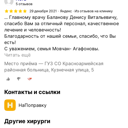
5 отзывов
29 декабря 2021
Яндекс · Из отзывов на клинику
... Главному врачу Баланову Денису Витальевичу,
спасибо Вам за отличный персонал, качественное
лечение и человечность!
Благодарность от нашей семьи, спасибо, что Вы
есть!
С уважением, семья Мовчан- Агафоновы.
Х
Читать ещё
о
Место приёма — ГУЗ СО Красноармейская
ч
районная больница, Кузнечная улица, 5
у
п
о
Контакты и ссылки
б
л
а
НаПоправку
г
о
Другие хирурги
д