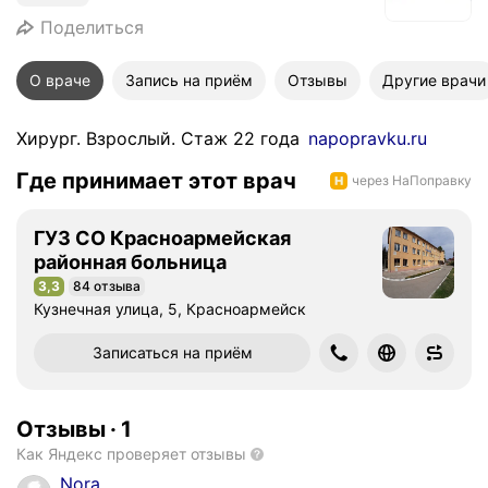
Поделиться
О враче
Запись на приём
Отзывы
Другие врачи
Хирург. Взрослый. Стаж 22 года
napopravku.ru
Где принимает этот врач
через НаПоправку
ГУЗ СО Красноармейская
районная больница
3,3
84 отзыва
Рейтинг 3,3 из 5
Кузнечная улица, 5, Красноармейск
Записаться на приём
Отзывы
·
1
Как Яндекс проверяет отзывы
Nora