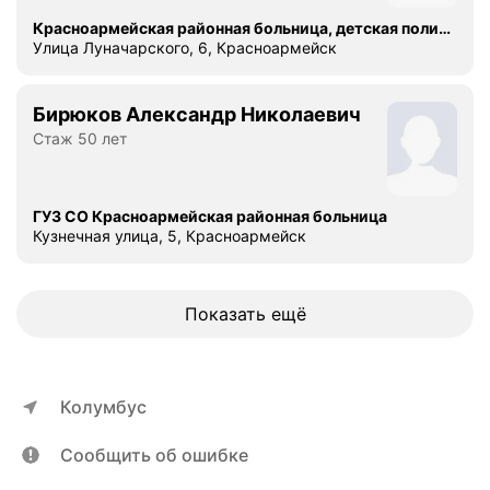
а
Красноармейская районная больница, детская поликлиника
й
Улица Луначарского, 6, Красноармейск
о
н
Бирюков Александр Николаевич
н
Стаж 50 лет
у
ю
б
о
ГУЗ СО Красноармейская районная больница
Кузнечная улица, 5, Красноармейск
л
ь
н
и
Показать ещё
ц
у
,
Колумбус
и
н
Сообщить об ошибке
ф
е