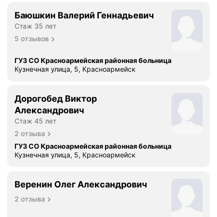
а
р
Баюшкин Валерий Геннадьевич
и
Стаж 35 лет
т
5 отзывов
ь
К
ГУЗ СО Красноармейская районная больница
р
Кузнечная улица, 5, Красноармейск
а
с
Дорогобед Виктор
н
Александрович
о
а
Стаж 45 лет
р
2 отзыва
м
ГУЗ СО Красноармейская районная больница
е
Кузнечная улица, 5, Красноармейск
й
с
Веренин Олег Александрович
к
у
2 отзыва
ю
р