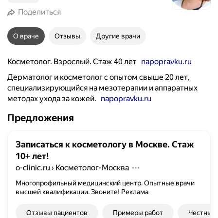
Поделиться
О враче
Отзывы
Другие врачи
Косметолог. Взрослый. Стаж 40 лет
napopravku.ru
Дерматолог и косметолог с опытом свыше 20 лет,
специализирующийся на мезотерапии и аппаратных
методах ухода за кожей.
napopravku.ru
Предложения
Записаться к косметологу в Москве. Стаж
10+ лет!
o-clinic.ru
›
Косметолог-Москва
Многопрофильный медицинский центр. Опытные врачи
высшей квалификации. Звоните!
Реклама
Отзывы пациентов
Примеры работ
Честные