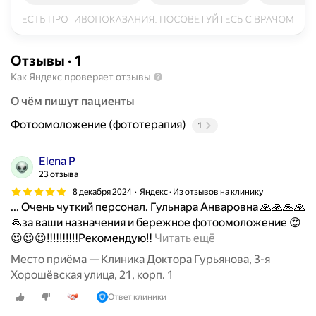
Отзывы
·
1
Как Яндекс проверяет отзывы
О чём пишут пациенты
Фотоомоложение (фототерапия)
1
Elena P
23 отзыва
8 декабря 2024
Яндекс · Из отзывов на клинику
... Очень чуткий персонал. Гульнара Анваровна 🙏🙏🙏🙏
🙏за ваши назначения и бережное фотоомоложение 😍
О
😍😍😍‼️‼️‼️‼️‼️Рекомендую‼️
Читать ещё
т
Место приёма — Клиника Доктора Гурьянова, 3-я
л
Хорошёвская улица, 21, корп. 1
и
Ответ клиники
ч
н