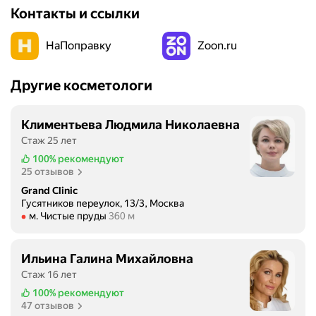
Контакты и ссылки
о
е
НаПоправку
Zoon.ru
м
е
с
Другие косметологи
т
о
!
Климентьева Людмила Николаевна
Я
Стаж 25 лет
б
100%
рекомендуют
ы
25 отзывов
л
Grand Clinic
а
Гусятников переулок, 13/3, Москва
Метро м. Чистые пруды Расстояние 360 м
с
м. Чистые пруды
360 м
ч
а
Ильина Галина Михайловна
с
Стаж 16 лет
т
100%
рекомендуют
л
47 отзывов
и