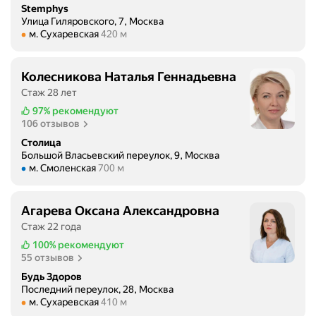
в
Stemphys
Улица Гиляровского, 7, Москва
а
Метро м. Сухаревская Расстояние 420 м
м. Сухаревская
420 м
н
а
й
Колесникова Наталья Геннадьевна
т
Стаж 28 лет
и
97%
рекомендуют
в
106 отзывов
а
Столица
ш
Большой Власьевский переулок, 9, Москва
у
Метро м. Смоленская Расстояние 700 м
м. Смоленская
700 м
к
л
Агарева Оксана Александровна
и
н
Стаж 22 года
и
100%
рекомендуют
к
55 отзывов
у
Будь Здоров
в
Последний переулок, 28, Москва
Метро м. Сухаревская Расстояние 410 м
м. Сухаревская
410 м
к