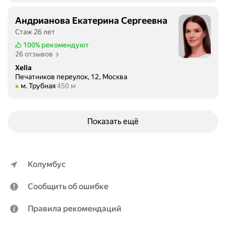
о
т
Андрианова Екатерина Сергеевна
о
Стаж 26 лет
р
100%
рекомендуют
о
26 отзывов
й
Xella
я
Печатников переулок, 12, Москва
с
Метро м. Трубная Расстояние 450 м
м. Трубная
450 м
м
о
г
Показать ещё
л
а
п
р
Колумбус
о
й
Сообщить об ошибке
т
и
Правила рекомендаций
п
о