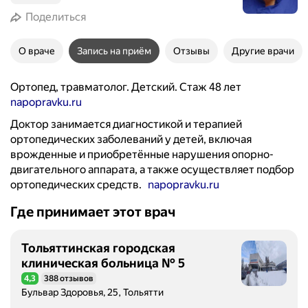
Поделиться
О враче
Запись на приём
Отзывы
Другие врачи
Ортопед, травматолог. Детский. Стаж 48 лет
napopravku.ru
Доктор занимается диагностикой и терапией
ортопедических заболеваний у детей, включая
врожденные и приобретённые нарушения опорно-
двигательного аппарата, а также осуществляет подбор
ортопедических средств.
napopravku.ru
Где принимает этот врач
Тольяттинская городская
клиническая больница № 5
4,3
388 отзывов
Рейтинг 4,3 из 5
Бульвар Здоровья, 25, Тольятти