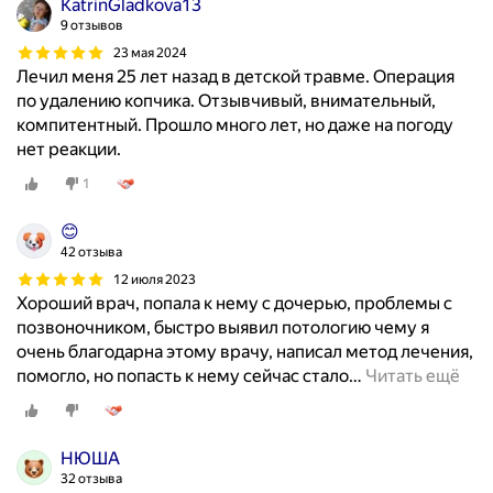
KatrinGladkova13
9 отзывов
23 мая 2024
Лечил меня 25 лет назад в детской травме. Операция
по удалению копчика. Отзывчивый, внимательный,
компитентный. Прошло много лет, но даже на погоду
нет реакции.
1
😊
42 отзыва
12 июля 2023
Хороший врач, попала к нему с дочерью, проблемы с
позвоночником, быстро выявил потологию чему я
очень благодарна этому врачу, написал метод лечения,
помогло, но попасть к нему сейчас стало
…
Читать ещё
НЮША
32 отзыва