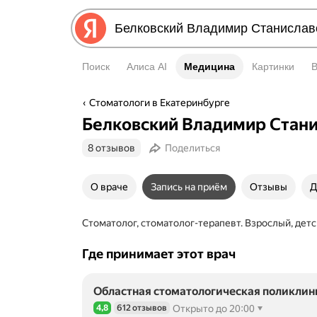
Поиск
Алиса AI
Медицина
Медицина
Картинки
Стоматологи в Екатеринбурге
Белковский Владимир Стан
8 отзывов
Поделиться
О враче
Запись на приём
Отзывы
Д
Стоматолог, стоматолог-терапевт. Взрослый, дет
Где принимает этот врач
Областная стоматологическая поликлин
4,8
612 отзывов
Открыто до 20:00
Рейтинг 4,8 из 5