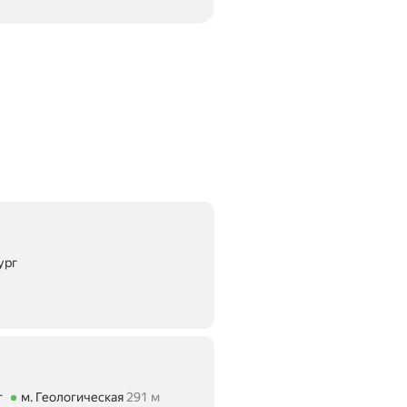
ург
тояние 1,84 км
г
м. Геологическая
291 м