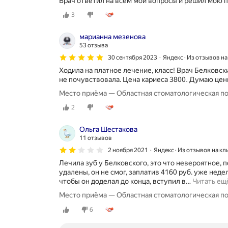
Врач ответил на всем мои вопросы и решил мою 
3
марианна мезенова
53 отзыва
30 сентября 2023
Яндекс · Из отзывов н
Ходила на платное лечение, класс! Врач Белковски
не почувствовала. Цена кариеса 3800. Думаю цен
Место приёма — Областная стоматологическая пол
2
Ольга Шестакова
11 отзывов
2 ноября 2021
Яндекс · Из отзывов на кл
Лечила зуб у Белковского, это что невероятное, 
удалены, он не смог, заплатив 4160 руб. уже нед
чтобы он доделал до конца, вступил в
…
Читать ещ
Место приёма — Областная стоматологическая пол
6