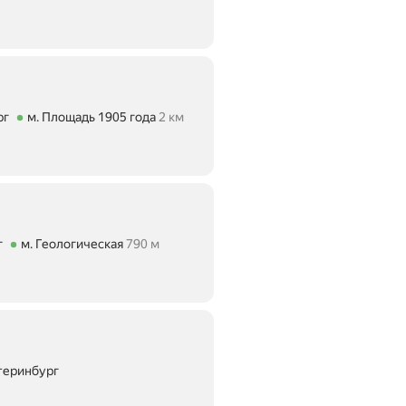
ие 291 м
рг
м. Площадь 1905 года
2 км
тояние 2 км
г
м. Геологическая
790 м
ие 790 м
атеринбург
е 4,1 км