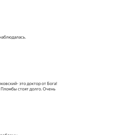
 наблюдалась.
овский- это доктор от Бога!
. Пломбы стоят долго. Очень