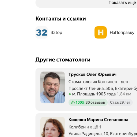
Показать ещё
Контакты и ссылки
32top
НаПоправку
Другие стоматологи
Трусков Олег Юрьевич
Стоматология Континент-дент
Проспект Ленина, 50Б, Екатеринб
Метро м. Площадь 1905 года Расс
м. Площадь 1905 года
1,84 км
Положительных отзывов
100%
30 отзывов
Стаж 29 лет
Кивенко Марина Степановна
Колибри
и ещё 1
Улица Радищева, 10, Екатеринбур