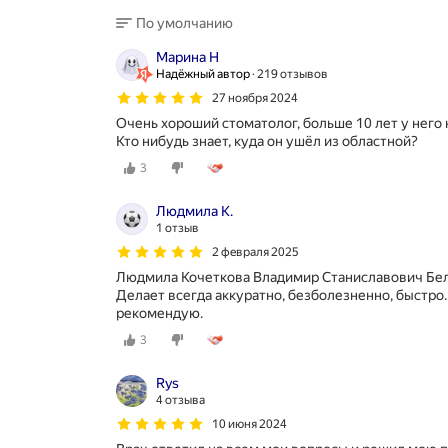
По умолчанию
Марина Н
Надёжный автор
219 отзывов
27 ноября 2024
Очень хороший стоматолог, больше 10 лет у него
Кто нибудь знает, куда он ушёл из областной?
3
Людмила К.
1 отзыв
2 февраля 2025
Людмила Кочеткова Владимир Станиславович Белк
Делает всегда аккуратно, безболезненно, быстро
рекомендую.
3
Rys
4 отзыва
10 июня 2024