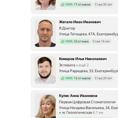
Метро м. Геологическая Расстоян
Положительных отзывов
100%
11 отзывов
Стаж 35 лет
Жегало Иван Иванович
Я Доктор
Улица Татищева, 47А, Екатеринбу
Метро м. Площадь 1905 года Расс
Положительных отзывов
100%
33 отзыва
Стаж 14 лет
Комаров Илья Николаевич
Эстевита
и ещё 2
Улица Радищева, 33, Екатеринбур
Метро м. Геологическая Расстоян
Положительных отзывов
100%
12 отзывов
Стаж 20 лет
Кулис Анна Ивановна
Первая Цифровая Стоматология
Улица Начдива Васильева, 34, Ек
Метро м. Геологическая Расстояни
м. Геологическая
4,1 км