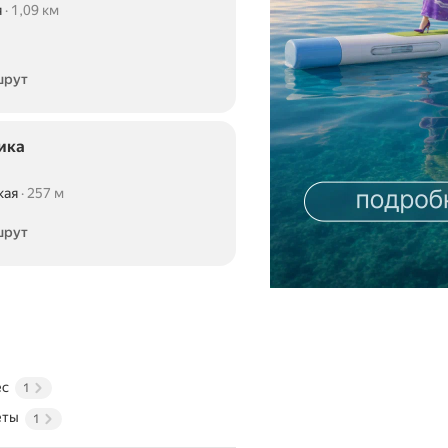
я
1,09 км
шрут
ика
кая
257 м
шрут
ес
1
еты
1