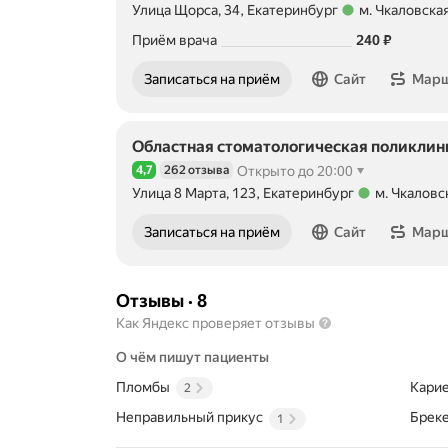
Улица Щорса, 34, Екатеринбург
м. Чкаловска
Метро м. Чкаловская Расстояние 1,09 км
Цена
Приём врача
240
₽
Записаться на приём
Сайт
Мар
Областная стоматологическая поликлин
4,7
262 отзыва
Открыто до 20:00
Рейтинг 4,7 из 5
Улица 8 Марта, 123, Екатеринбург
м. Чкаловс
Метро м. Чкаловская Расстояние 257 м
Записаться на приём
Сайт
Мар
Отзывы
·
8
Как Яндекс проверяет отзывы
О чём пишут пациенты
Пломбы
Кари
2
Неправильный прикус
Брек
1