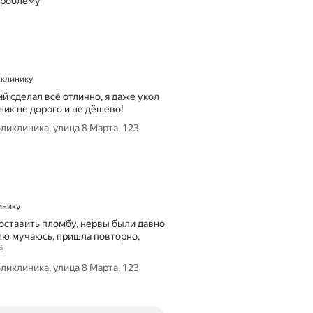
проблему
а клинику
й сделал всё отлично, я даже укол
ник не дорого и не дёшево!
иклиника, улица 8 Марта, 123
инику
поставить пломбу, нервы были давно
елю мучаюсь, пришла повторно,
ё
иклиника, улица 8 Марта, 123