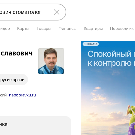
Видео
Карты
Товары
Финансы
Квартиры
Переводчик
РЕКЛАМА
иславович
ругие врачи
ский
napopravku.ru
ика