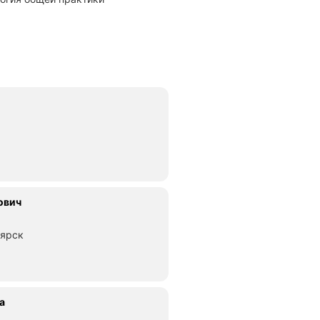
ович
оярск
а