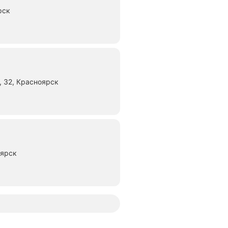
рск
 32, Красноярск
оярск