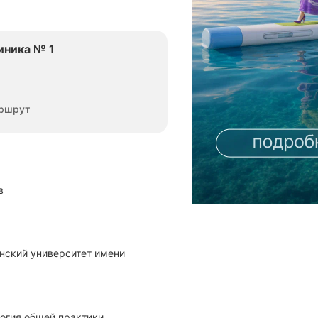
иника № 1
ршрут
в
логия общей практики