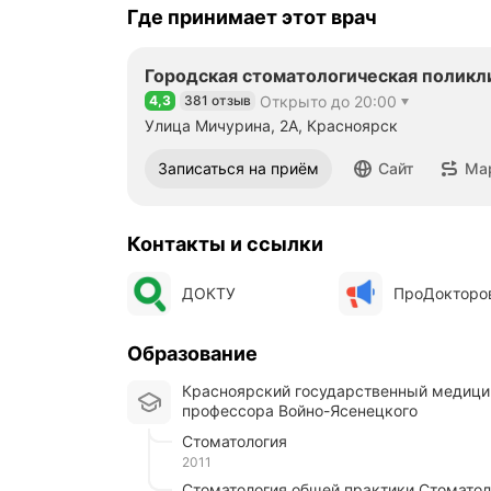
Где принимает этот врач
Городская стоматологическая поликл
4,3
381 отзыв
Открыто до 20:00
Рейтинг 4,3 из 5
Улица Мичурина, 2А, Красноярск
Записаться на приём
Сайт
Ма
Контакты и ссылки
ДОКТУ
ПроДокторо
Образование
Красноярский государственный медицинский университет имени
профессора Войно-Ясенецкого
Стоматология
2011
Стоматология общей практики Стомато