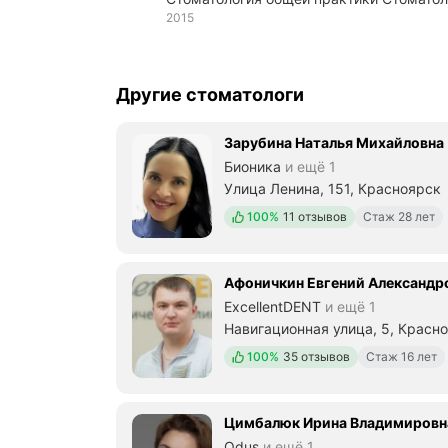
2015
Другие стоматологи
Зарубина Наталья Михайловна
Бионика
и ещё 1
Улица Ленина, 151, Красноярск
Положительных отзывов
100%
11 отзывов
Стаж 28 лет
Афоничкин Евгений Александр
ExcellentDENT
и ещё 1
Навигационная улица, 5, Красн
Положительных отзывов
100%
35 отзывов
Стаж 16 лет
Цимбалюк Ирина Владимировн
Odus
и ещё 1