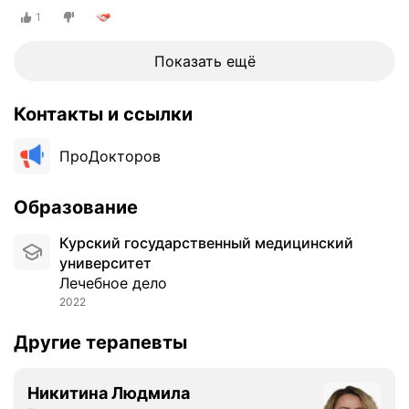
и
улица, 40
1
ч
н
а
Показать ещё
я
п
Контакты и ссылки
о
л
ПроДокторов
и
к
л
Образование
и
н
Курский государственный медицинский
и
университет
к
Лечебное дело
а
2022
.
Другие терапевты
П
р
е
Никитина Людмила
т