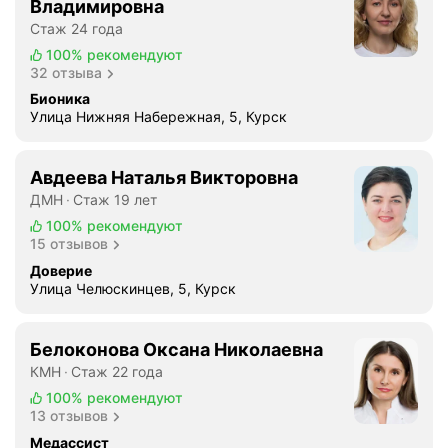
Владимировна
е
Стаж 24 года
н
100%
рекомендуют
з
32 отзыва
и
Бионика
й
Улица Нижняя Набережная, 5, Курск
н
е
т
Авдеева Наталья Викторовна
с
ДМН
Стаж 19 лет
о
100%
рекомендуют
в
15 отзывов
с
Доверие
е
Улица Челюскинцев, 5, Курск
м
!
В
Белоконова Оксана Николаевна
с
КМН
Стаж 22 года
е
100%
рекомендуют
ч
13 отзывов
е
Медассист