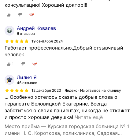
консультацию! Хороший доктор!!!
Андрей Ковалев
6 отзывов
19 сентября 2024
Работает профессионально.Добрый,отзывчивый
человек.
1
Лилия Я
46 отзывов
12 декабря 2023
Яндекс · Из отзывов на клинику
... Особенно хотелось сказать добрые слова о
терапевте Беловицкой Екатерине. Всегда
заботиться о своих пациентах, никогда не откажет
О
и просто хорошая девушка!
Читать ещё
т
Место приёма — Курская городская больница № 1
л
имени Н. С. Короткова, поликлиника, Садовая