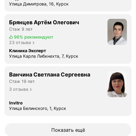
т
Улица Димитрова, 16, Курск
к
о
.
Брянцев Артём Олегович
О
Стаж 9 лет
с
96%
рекомендуют
о
23 отзыва
б
Клиника Эксперт
е
Улица Карла Либкнехта, 7, Курск
н
н
Ванчина Светлана Сергеевна
о
Стаж 19 лет
х
о
3 отзыва
т
е
Invitro
Улица Белинского, 1, Курск
л
о
с
ь
Показать ещё
с