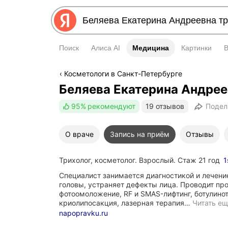
Поиск
Алиса AI
Медицина
Медицина
Картинки
Косметологи в Санкт-Петербурге
Беляева Екатерина Андрее
95%
рекомендуют
19 отзывов
Подел
О враче
Запись на приём
Отзывы
Трихолог, косметолог. Взрослый. Стаж 21 год
1
Специалист занимается диагностикой и лечени
головы, устраняет дефекты лица. Проводит пр
фотоомоложение, RF и SMAS-лифтинг, ботулинот
криолипосакция, лазерная терапия…
Читать е
napopravku.ru