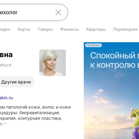
Видео
Карты
Товары
Финансы
Квартиры
Переводчик
РЕКЛАМА
вна
иться
Другие врачи
skin.ru
ем патологий кожи, волос и кожи
оцедуры: биоревитализация,
ерапия, контурная пластика,
Специалист
щё
занимается
диагностикой