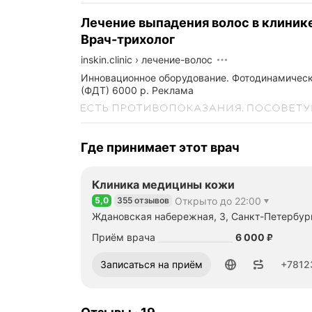
Лечение выпадения волос в клиник
Врач-трихолог
inskin.clinic
›
лечение-волос
Инновационное оборудование. Фотодинамическ
(ФДТ) 6000 р.
Реклама
Где принимает этот врач
Клиника медицины кожи
5,0
355 отзывов
Открыто до 22:00
Рейтинг 5,0 из 5
Ждановская набережная, 3, Санкт-Петербур
Метро м. Спортивная Расстояние 200 м
Цена
6000
Приём врача
6 000
₽
Номер телефона: +78123172020
Записаться на приём
+7812