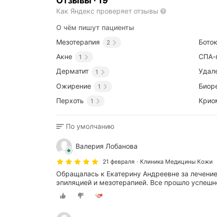
Отзывы
·
19
Как Яндекс проверяет отзывы
О чём пишут пациенты
Мезотерапия
Бото
2
Акне
СПА-
1
Дерматит
Удал
1
Ожирение
Биор
1
Перхоть
Крио
1
По умолчанию
Валерия Лобанова
21 февраля
Клиника Медицины Кожи
Обращалась к Екатерину Андреевне за лечение
эпиляцией и мезотерапией. Все прошло успешн