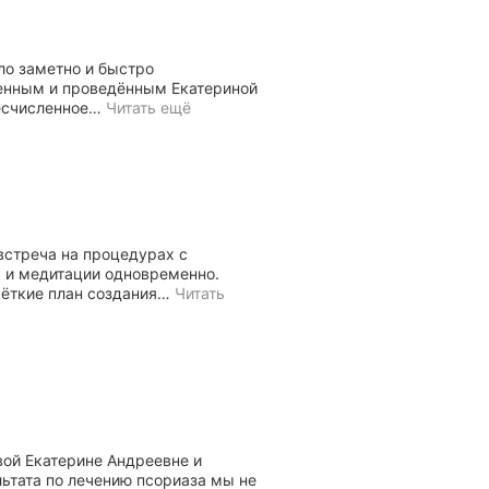
ло заметно и быстро
енным и проведённым Екатериной
есчисленное
…
Читать ещё
встреча на процедурах с
а и медитации одновременно.
ёткие план создания
…
Читать
ой Екатерине Андреевне и
льтата по лечению псориаза мы не