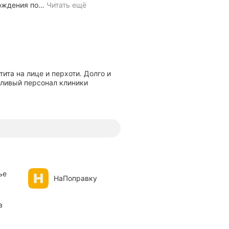
хождения по
…
Читать ещё
ита на лице и перхоти. Долго и
жливый персонал клиники
ье
НаПоправку
в