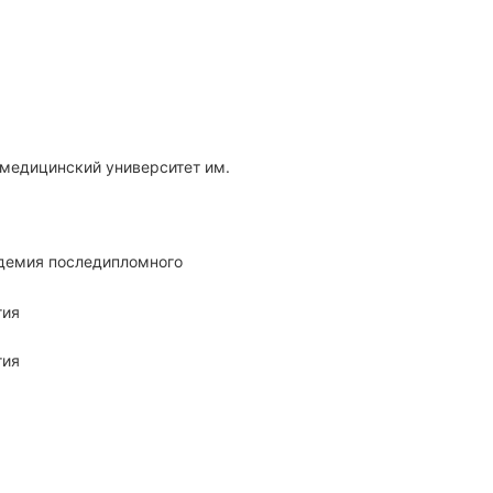
гия
гия