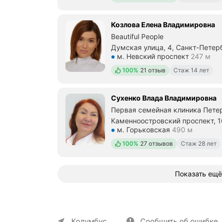
Козлова Елена Владимировна
Beautiful People
Думская улица, 4, Санкт-Петер
Метро м. Невский проспект Рас
м. Невский проспект
247 м
Положительных отзывов
100%
21 отзыв
Стаж 14 лет
Сухенко Влада Владимировна
Первая семейная клиника Пете
Каменноостровский проспект, 1
Метро м. Горьковская Расстоян
м. Горьковская
490 м
Положительных отзывов
100%
27 отзывов
Стаж 28 лет
Показать ещё
О компании
Коммерческие предложен
Колумбус
Сообщить об ошибке