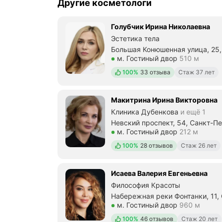
Другие косметологи
Голубчик Ирина Николаевна
Эстетика тела
Большая Конюшенная улица, 25,
Метро м. Гостиный двор Рассто
м. Гостиный двор
510 м
Положительных отзывов
100%
33 отзыва
Стаж 37 лет
Макитрина Ирина Викторовна
Клиника Дубенкова
и ещё 1
Невский проспект, 54, Санкт-П
Метро м. Гостиный двор Рассто
м. Гостиный двор
212 м
Положительных отзывов
100%
28 отзывов
Стаж 26 лет
Исаева Валерия Евгеньевна
Философия Красоты
Набережная реки Фонтанки, 11,
Метро м. Гостиный двор Рассто
м. Гостиный двор
960 м
Положительных отзывов
100%
46 отзывов
Стаж 20 лет