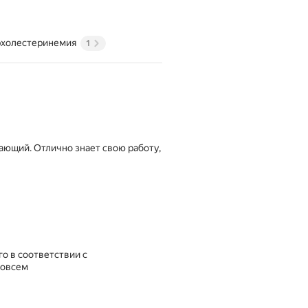
рхолестеринемия
1
ающий. Отлично знает свою работу,
о в соответствии с
совсем