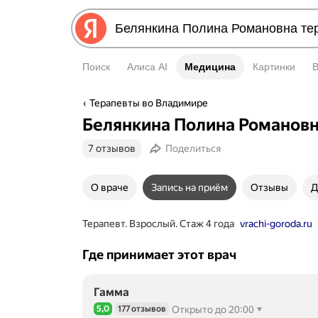
Поиск
Алиса AI
Медицина
Медицина
Картинки
Терапевты во Владимире
Белянкина Полина Романов
7 отзывов
Поделиться
О враче
Запись на приём
Отзывы
Д
Терапевт. Взрослый. Стаж 4 года
vrachi-goroda.ru
Где принимает этот врач
Гамма
5,0
177 отзывов
Открыто до 20:00
Рейтинг 5,0 из 5