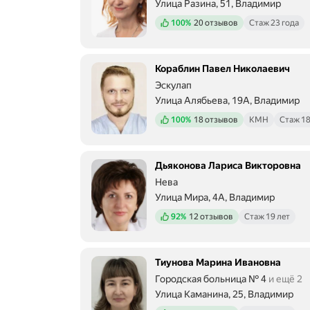
Улица Разина, 51, Владимир
Положительных отзывов
100%
20 отзывов
Стаж 23 года
Кораблин Павел Николаевич
Эскулап
Улица Алябьева, 19А, Владимир
Положительных отзывов
100%
18 отзывов
КМН
Стаж 18
Дьяконова Лариса Викторовна
Нева
Улица Мира, 4А, Владимир
Положительных отзывов
92%
12 отзывов
Стаж 19 лет
Тиунова Марина Ивановна
Городская больница № 4
и ещё 2
Улица Каманина, 25, Владимир