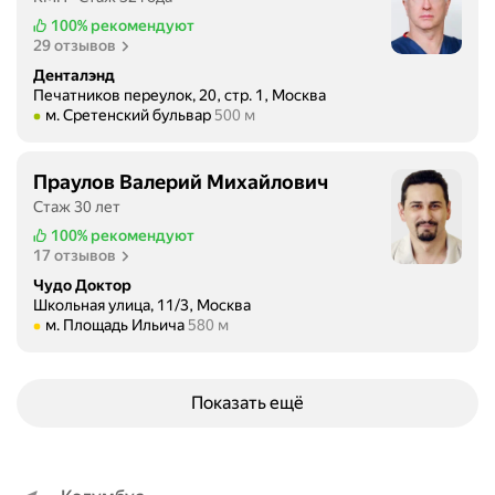
,
у
т
100%
рекомендуют
м
п
29 отзывов
з
н
е
у
о
Денталэнд
р
б
Печатников переулок, 20, стр. 1, Москва
г
с
Метро м. Сретенский бульвар Расстояние 500 м
м. Сретенский бульвар
500 м
и
и
о
п
е
н
о
г
а
Праулов Валерий Михайлович
с
о
л
Стаж 30 лет
т
д
у
100%
рекомендуют
а
ы
.
17 отзывов
в
с
В
Чудо Доктор
и
В
к
Школьная улица, 11/3, Москва
т
а
Метро м. Площадь Ильича Расстояние 580 м
л
м. Площадь Ильича
580 м
и
м
и
м
и
н
п
!
и
Показать ещё
л
Л
к
а
е
е
н
ч
в
т
е