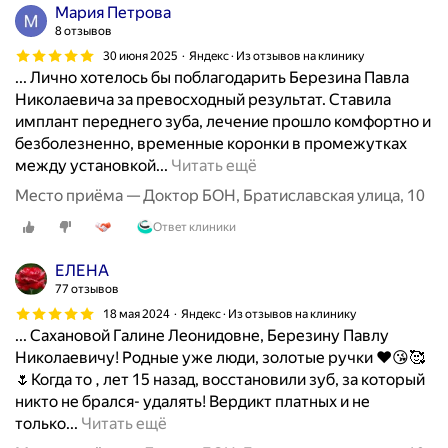
у
Мария Петрова
б
8 отзывов
к
30 июня 2025
Яндекс · Из отзывов на клинику
и
... Лично хотелось бы поблагодарить Березина Павла
в
Николаевича за превосходный результат. Ставила
э
имплант переднего зуба, лечение прошло комфортно и
т
безболезненно, временные коронки в промежутках
о
Х
между установкой...
Читать ещё
й
о
Место приёма — Доктор БОН, Братиславская улица, 10
к
ч
л
Ответ клиники
у
и
в
н
ЕЛЕНА
ы
и
77 отзывов
р
к
18 мая 2024
Яндекс · Из отзывов на клинику
а
е
... Сахановой Галине Леонидовне, Березину Павлу
з
.
Николаевичу! Родные уже люди, золотые ручки ❤️😘🥰
и
В
🌷Когда то , лет 15 назад, восстановили зуб, за который
т
с
никто не брался- удалять! Вердикт платных и не
ь
е
С
только...
Читать ещё
о
о
а