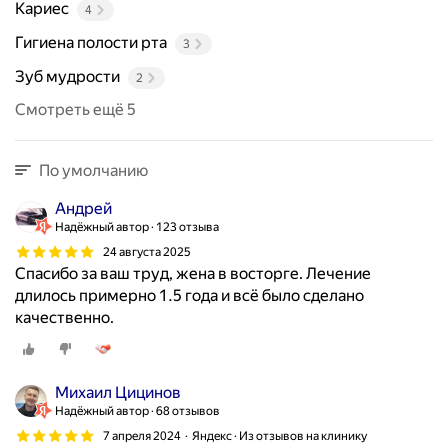
Кариес
4
Гигиена полости рта
3
Зуб мудрости
2
Смотреть ещё 5
По умолчанию
Андрей
Надёжный автор
123 отзыва
24 августа 2025
Спасибо за ваш труд, жена в восторге. Лечение
длилось примерно 1.5 года и всё было сделано
качественно.
Михаил Цицинов
Надёжный автор
68 отзывов
7 апреля 2024
Яндекс · Из отзывов на клинику