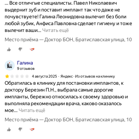
... Все отличгые специалисты. Павел Николаевич
выдернит зуб и поставит имплант так что даже не
почувствуете! Галина Леонидовна вылечит без боли
любой зубик, Анфиса Павловна сделает гигиену и тоже
У
вылечит ваши...
Читать ещё
ж
Место приёма — Доктор БОН, Братиславская улица, 10
е
м
н
Галина
о
9 отзывов
г
4 августа 2025
Яндекс · Из отзывов на клинику
о
Обратилась в клинику для постановки имплантов, к
л
доктору Березин П.Н., выбрала самые дорогие
е
импланты, бережно относилась к своему здоровью и
т
выполняла рекомендации врача, каково оказалось
л
мое
…
Читать ещё
е
ч
Место приёма — Доктор БОН, Братиславская улица, 10
у
з