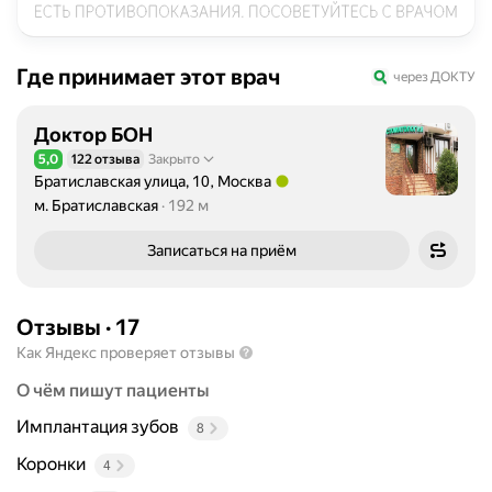
Где принимает этот врач
через ДОКТУ
Доктор БОН
5,0
122 отзыва
Закрыто
Рейтинг 5,0 из 5
Братиславская улица, 10, Москва
Метро м. Братиславская Расстояние 192 м
м. Братиславская
192 м
Записаться на приём
Отзывы
·
17
Как Яндекс проверяет отзывы
О чём пишут пациенты
Имплантация зубов
8
Коронки
4