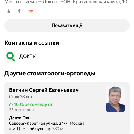
г
Место приёма — Доктор БОН, Братиславская улица, 10
т
м
р
л
ы
о
и
е
м
ч
з
Показать ещё
н
г
а
у
ы
м
ю
Контакты и ссылки
е
е
б
с
ч
л
ДОКТУ
п
а
а
е
т
г
ц
е
Другие стоматологи-ортопеды
о
и
л
д
а
ь
а
Вятчин Сергей Евгеньевич
л
н
р
и
Стаж 38 лет
ы
н
с
е
100%
рекомендуют
о
т
25 отзывов
с
с
ы
т
Дента-Эль
т
.
Садовая-Каретная улица, 24/7, Москва
о
ь
Метро м. Цветной бульвар Расстояние 780 м
м. Цветной бульвар
780 м
П
м
к