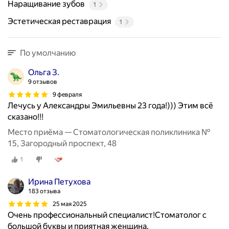
Наращивание зубов
1
Эстетическая реставрация
1
По умолчанию
Ольга З.
9 отзывов
9 февраля
Лечусь у Александры Эмильевны 23 года!))) Этим всё
сказано!!!
Место приёма — Стоматологическая поликлиника №
15, Загородный проспект, 48
1
Ирина Петухова
183 отзыва
25 мая 2025
Очень профессиональный специалист!Стоматолог с
большой буквы и приятная женщина.