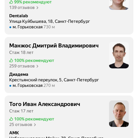
99%
рекомендуют
139 отзывов
Dentalab
Улица Куйбышева, 18, Санкт-Петербург
Метро м. Горьковская Расстояние 730 м
м. Горьковская
730 м
Манжос Дмитрий Владимирович
Стаж 18 лет
100%
рекомендуют
259 отзывов
Диадема
Крестьянский переулок, 5, Санкт-Петербург
Метро м. Горьковская Расстояние 270 м
м. Горьковская
270 м
Того Иван Александрович
Стаж 17 лет
100%
рекомендуют
25 отзывов
АМК