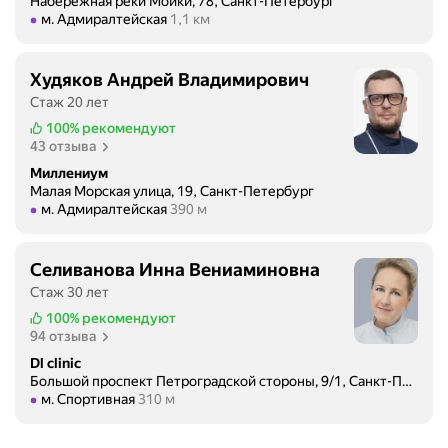
Набережная реки Мойки, 78, Санкт-Петербург
Метро м. Адмиралтейская Расстояние 1,1 км
м. Адмиралтейская
1,1 км
Худяков Андрей Владимирович
Стаж 20 лет
100%
рекомендуют
43 отзыва
Миллениум
Малая Морская улица, 19, Санкт-Петербург
Метро м. Адмиралтейская Расстояние 390 м
м. Адмиралтейская
390 м
Селиванова Инна Вениаминовна
Стаж 30 лет
100%
рекомендуют
94 отзыва
Dl clinic
Большой проспект Петроградской стороны, 9/1, Санкт-Петербург
Метро м. Спортивная Расстояние 310 м
м. Спортивная
310 м