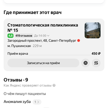
Где принимает этот врач
Стоматологическая поликлиника
№ 15
4,8
419 отзывов
До 14:00
Рейтинг 4,8 из 5
Загородный проспект, 48, Санкт-Петербург
Метро м. Пушкинская Расстояние 229 м
м. Пушкинская
229 м
Цена
₽
Приём врача
450
Записаться на приём
Отзывы
·
9
Как Яндекс проверяет отзывы
О чём пишут пациенты
Аномалия зуба
1