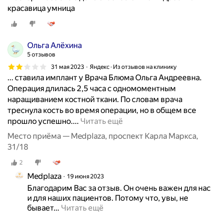
!
красавица умница
т
!
ь
Л
о
ю
г
Ольга Алёхина
б
р
5 отзывов
л
о
31 мая 2023
Яндекс · Из отзывов на клинику
ю
м
... ставила имплант у Врача Блюма Ольга Андреевна.
з
н
Операция длилась 2,5 часа с одномоментным
д
у
наращиванием костной ткани. По словам врача
е
ю
треснула кость во время операции, но в общем все
с
б
Х
прошло успешно....
Читать ещё
ь
л
о
в
Место приёма — Medplaza, проспект Карла Маркса,
а
ч
с
31/18
г
у
е
о
2
р
х
д
а
Medplaza
-
19 июня 2023
а
с
Благодарим Вас за отзыв. Он очень важен для нас 
н
р
с
и для наших пациентов. Потому что, увы, не 
а
н
бывает
…
Читать ещё
к
ч
о
а
и