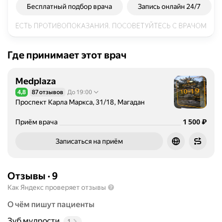
Бесплатный подбор врача
Запись онлайн 24/7
Где принимает этот врач
Medplaza
4,8
87 отзывов
До 19:00
Рейтинг 4,8 из 5
Проспект Карла Маркса, 31/18, Магадан
Цена
1500
₽
Приём врача
1 500
Записаться на приём
Отзывы
·
9
Как Яндекс проверяет отзывы
О чём пишут пациенты
Зуб мудрости
1