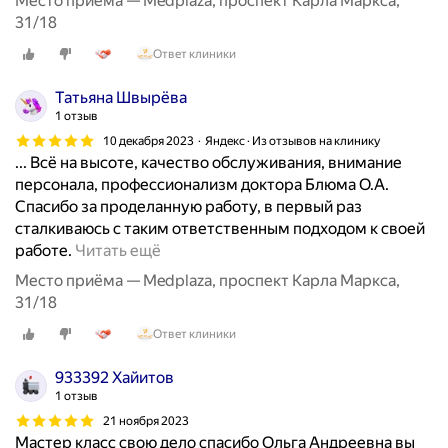
Место приёма — Medplaza, проспект Карла Маркса,
я
31/18
л
Ответ клиники
ю
б
Татьяна Швырёва
и
1 отзыв
м
10 декабря 2023
Яндекс · Из отзывов на клинику
а
... Всё на высоте, качество обслуживания, внимание
я
персонала, профессионализм доктора Блюма О.А.
с
Спасибо за проделанную работу, в первый раз
т
сталкиваюсь с таким ответственным подходом к своей
о
Х
работе.
Читать ещё
м
о
а
Место приёма — Medplaza, проспект Карла Маркса,
ч
т
31/18
у
о
Ответ клиники
в
л
ы
о
933392 Хайитов
р
г
1 отзыв
а
и
21 ноября 2023
з
я
Мастер класс свою дело спасибо Ольга Андреевна вы
и