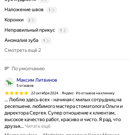
Наложение швов
1
Коронки
2
Неправильный прикус
1
Аномалия зуба
1
Смотреть ещё 2
По умолчанию
Максим Литвинов
5 отзывов
22 октября 2024
Яндекс · Из отзывов на клинику
... Люблю здесь всех - начиная с милых сотрудниц на
ресепшене, любимого мастера стоматолога Ольги и
директора Сергея. Супер отношение к клиентам,
высокое качество работ, красиво и чисто. Я рад, что
М
друзья...
Читать ещё
о