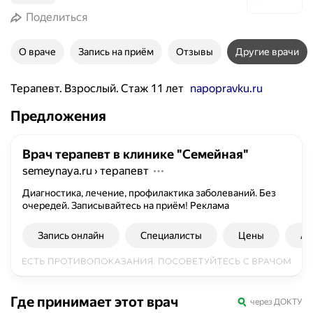
Поделиться
О враче
Запись на приём
Отзывы
Другие врачи
Терапевт. Взрослый. Стаж 11 лет
napopravku.ru
Предложения
Врач терапевт в клинике "Семейная"
semeynaya.ru
›
терапевт
Диагностика, лечение, профилактика заболеваний. Без
очередей. Записывайтесь на приём!
Реклама
Запись онлайн
Специалисты
Цены
Ад
Где принимает этот врач
через ДОКТУ