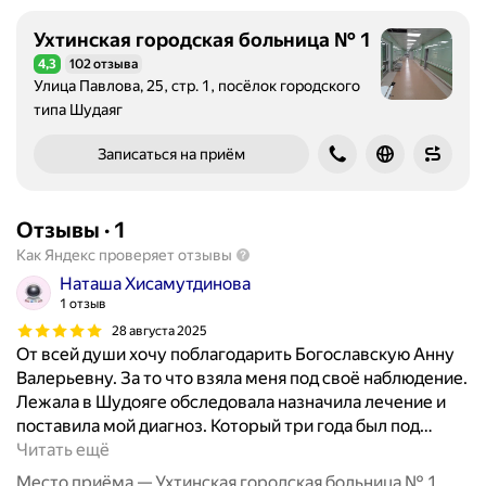
Ухтинская городская больница № 1
4,3
102 отзыва
Рейтинг 4,3 из 5
Улица Павлова, 25, стр. 1, посёлок городского
типа Шудаяг
Записаться на приём
Отзывы
·
1
Как Яндекс проверяет отзывы
Наташа Хисамутдинова
1 отзыв
28 августа 2025
От всей души хочу поблагодарить Богославскую Анну
Валерьевну. За то что взяла меня под своё наблюдение.
Лежала в Шудояге обследовала назначила лечение и
поставила мой диагноз. Который три года был под
…
Читать ещё
Место приёма — Ухтинская городская больница № 1,