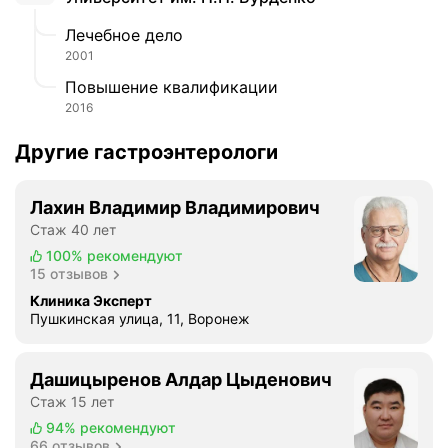
н
Лечебное дело
о
2001
г
о
Повышение квалификации
л
2016
е
т
Другие гастроэнтерологи
!
О
Лахин Владимир Владимирович
г
Стаж 40 лет
р
100%
рекомендуют
о
15 отзывов
м
н
Клиника Эксперт
Пушкинская улица, 11, Воронеж
о
е
с
Дашицыренов Алдар Цыденович
п
Стаж 15 лет
а
94%
рекомендуют
с
66 отзывов