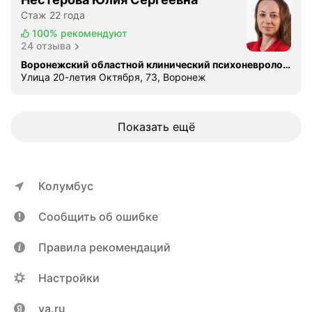
к
Стаж 22 года
е
100%
рекомендуют
+
24 отзыва
"
Воронежский областной клинический психоневрологический диспансер
р
Улица 20-летия Октября, 73, Воронеж
а
б
о
Показать ещё
т
а
ю
т
Колумбус
н
а
Сообщить об ошибке
с
т
Правила рекомендаций
о
я
Настройки
щ
и
ya.ru