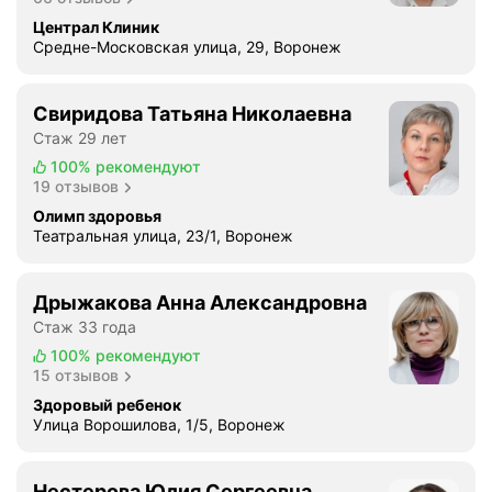
и
Централ Клиник
б
Средне-Московская улица, 29, Воронеж
о
!
И
Свиридова Татьяна Николаевна
м
Стаж 29 лет
е
100%
рекомендуют
н
19 отзывов
н
Олимп здоровья
о
Театральная улица, 23/1, Воронеж
в
"
Д
Дрыжакова Анна Александровна
и
Стаж 33 года
а
100%
рекомендуют
г
15 отзывов
н
Здоровый ребенок
о
Улица Ворошилова, 1/5, Воронеж
с
т
Нестерова Юлия Сергеевна
и