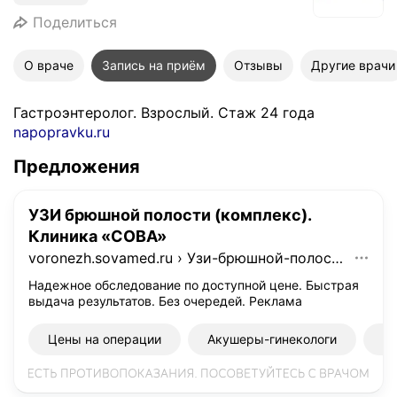
Поделиться
О враче
Запись на приём
Отзывы
Другие врачи
Гастроэнтеролог. Взрослый. Стаж 24 года
napopravku.ru
Предложения
УЗИ брюшной полости (комплекс).
Клиника «СОВА»
voronezh.sovamed.ru
›
Узи-брюшной-полости...
Надежное обследование по доступной цене. Быстрая
выдача результатов. Без очередей.
Реклама
Цены на операции
Акушеры-гинекологи
К