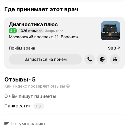
Где принимает этот врач
Диагностика плюс
4,7
1326 отзывов
Закрыто
Рейтинг 4,7 из 5
Московский проспект, 11, Воронеж
Цена
Приём врача
900
₽
Записаться на приём
Отзывы
·
5
Как Яндекс проверяет отзывы
О чём пишут пациенты
Панкреатит
1
По умолчанию