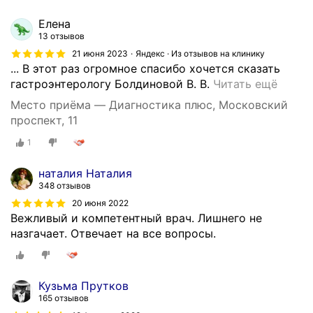
Елена
13 отзывов
21 июня 2023
Яндекс · Из отзывов на клинику
... В этот раз огромное спасибо хочется сказать
П
гастроэнтерологу Болдиновой В. В.
Читать ещё
о
Место приёма — Диагностика плюс, Московский
л
проспект, 11
ь
1
з
у
наталия Наталия
ю
348 отзывов
с
20 июня 2022
ь
Вежливый и компетентный врач. Лишнего не
у
назгачает. Отвечает на все вопросы.
с
л
у
г
Кузьма Прутков
а
165 отзывов