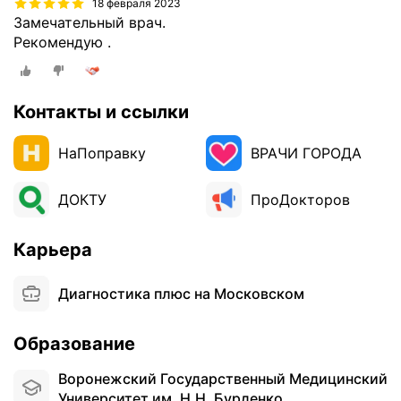
м
18 февраля 2023
и
Замечательный врач.
э
Рекомендую .
т
о
й
Контакты и ссылки
д
и
НаПоправку
ВРАЧИ ГОРОДА
а
г
н
ДОКТУ
ПроДокторов
о
с
Карьера
т
и
Диагностика плюс на Московском
к
и
у
Образование
ж
е
Воронежский Государственный Медицинский
м
Университет им. Н.Н. Бурденко