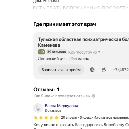
дом.
Реклама
Где принимает этот врач
Тульская областная психиатрическая бол
Каменева
1,0
39 отзывов
Круглосуточно
Рейтинг 1,0 из 5
Ленинский р-н, п Петелино
Номер телефона: +74872721882
Записаться на приём
+7 (4872
Отзывы
·
1
Как Яндекс проверяет отзывы
Елена Меркулова
8 отзывов
20 апреля
Яндекс · Из отзывов на клиник
Хочу лично выразить благодарность Болобаеву С