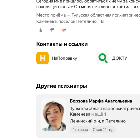
Сегодня мне пришлось обратиться к нему за консу
находящегося там.Он меня вежливо встретил, все
Место приёма — Тульская областная психиатричес
Каменева, посёлок Петелино, 1В
Контакты и ссылки
НаПоправку
ДОКТУ
Другие психиатры
Борзова Марфа Анатольевна
Тульская областная психиатрическ
Каменева
и ещё 1
Ленинский р-н, п Петелино
4 отзыва
Стаж 21 год