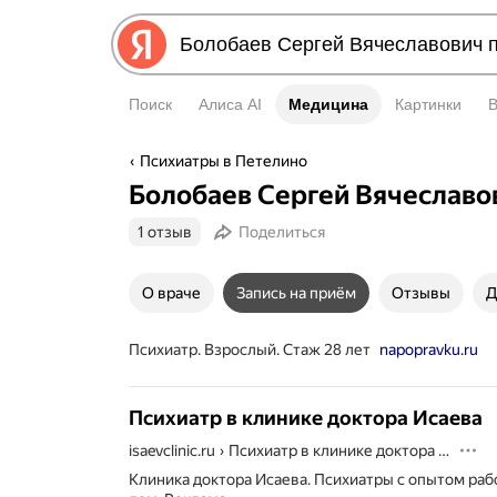
Поиск
Алиса AI
Медицина
Медицина
Картинки
Психиатры в Петелино
Болобаев Сергей Вячеславо
1 отзыв
Поделиться
О враче
Запись на приём
Отзывы
Д
Психиатр. Взрослый. Стаж 28 лет
napopravku.ru
Психиатр в клинике доктора Исаева
isaevclinic.ru
›
Психиатр в клинике доктора Исаева
Клиника доктора Исаева. Психиатры с опытом раб