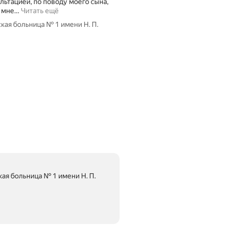
льтацией, по поводу моего сына,
 мне
…
Читать ещё
кая больница № 1 имени Н. П.
ая больница № 1 имени Н. П.