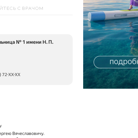
ьница № 1 имени Н. П.
) 72-XX-XX
у
ергею Вячеславовичу.