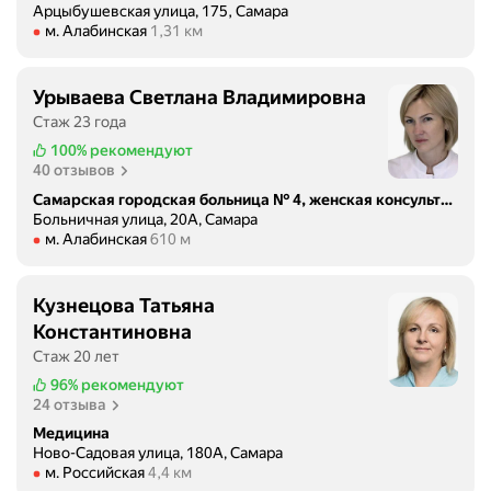
Арцыбушевская улица, 175, Самара
Метро м. Алабинская Расстояние 1,31 км
м. Алабинская
1,31 км
Урываева Светлана Владимировна
Стаж 23 года
100%
рекомендуют
40 отзывов
Самарская городская больница № 4, женская консультация
Больничная улица, 20А, Самара
Метро м. Алабинская Расстояние 610 м
м. Алабинская
610 м
Кузнецова Татьяна
Константиновна
Стаж 20 лет
96%
рекомендуют
24 отзыва
Медицина
Ново-Садовая улица, 180А, Самара
Метро м. Российская Расстояние 4,4 км
м. Российская
4,4 км