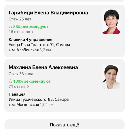
Гарибиди Елена Владимировна
Стаж 26 лет
88%
рекомендуют
16 отзывов
Клиника 4 управления
Улица Льва Толстого, 91, Самара
Метро м. Алабинская Расстояние 3,2 км
м. Алабинская
3,2 км
Махлина Елена Алексеевна
Стаж 33 года
100%
рекомендуют
71 отзыв
Панацея
Улица Тухачевского, 88, Самара
Метро м. Московская Расстояние 1,04 км
м. Московская
1,04 км
Показать ещё