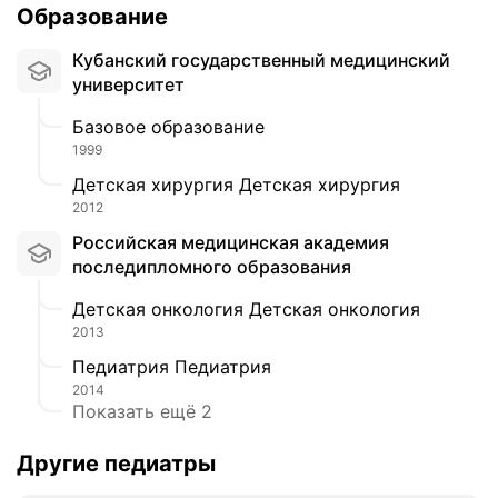
Образование
а
м
Кубанский государственный медицинский
п
университет
а
л
Базовое образование
л
1999
и
Детская хирургия Детская хирургия
а
2012
т
и
Российская медицинская академия
в
последипломного образования
н
Детская онкология Детская онкология
о
2013
г
о
Педиатрия Педиатрия
ц
2014
е
Показать ещё 2
н
т
Другие педиатры
р