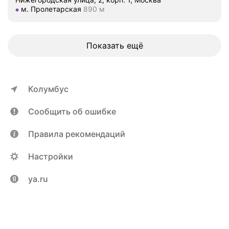
м
Метро м. Пролетарская Расстояние 890 м
м. Пролетарская
890 м
и
и
х
Показать ещё
р
о
д
с
Колумбус
т
в
Сообщить об ошибке
е
н
Правила рекомендаций
н
и
Настройки
к
а
ya.ru
м
.
Т
а