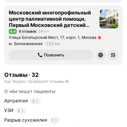
Московский многопрофильный
центр паллиативной помощи,
Первый Московский детский
хоспис
4,4
6 отзывов
24 ч
Рейтинг 4,4 из 5
Улица Богатырский Мост, 17, корп. 1, Москва
Метро м. Белокаменная Расстояние 1,52 км
м. Белокаменная
1,52 км
Позвонить
Отзывы
·
32
Как Яндекс проверяет отзывы
О чём пишут пациенты
Артралгия
2
УЗИ
2
Разрыв сухожилия
1