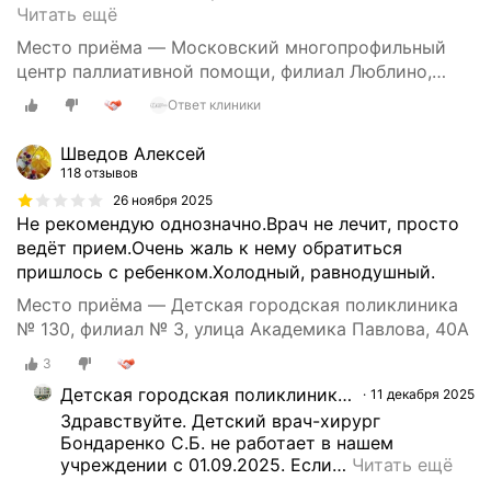
В
Читать ещё
ы
Место приёма — Московский многопрофильный
р
центр паллиативной помощи, филиал Люблино,
а
улица Шкулёва, 4, стр. 2
Ответ клиники
ж
а
Шведов Алексей
ю
118 отзывов
о
26 ноября 2025
г
Не рекомендую однозначно.Врач не лечит, просто
р
ведёт прием.Очень жаль к нему обратиться
о
пришлось с ребенком.Холодный, равнодушный.
м
н
Место приёма — Детская городская поликлиника
у
№ 130, филиал № 3, улица Академика Павлова, 40А
ю
3
б
Детская городская поликлиника № 130, филиал № 3
11 декабря 2025
л
Здравствуйте. Детский врач-хирург 
а
Бондаренко С.Б. не работает в нашем 
г
учреждении с 01.09.2025. Если
…
Читать ещё
о