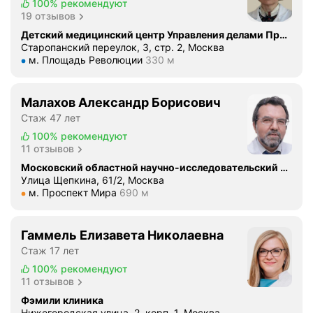
в
100%
рекомендуют
о
19 отзывов
е
Детский медицинский центр Управления делами Президента РФ, поликлиника
о
Старопанский переулок, 3, стр. 2, Москва
Метро м. Площадь Революции Расстояние 330 м
м. Площадь Революции
330 м
т
н
о
Малахов Александр Борисович
ш
Стаж 47 лет
е
100%
рекомендуют
н
11 отзывов
и
Московский областной научно-исследовательский клинический институт имени М. Ф. Владимирского
е
Улица Щепкина, 61/2, Москва
к
Метро м. Проспект Мира Расстояние 690 м
м. Проспект Мира
690 м
п
а
ц
Гаммель Елизавета Николаевна
и
Стаж 17 лет
е
100%
рекомендуют
н
11 отзывов
т
Фэмили клиника
а
Нижегородская улица, 2, корп. 1, Москва