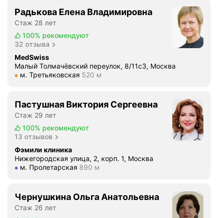
а
Радькова Елена Владимировна
2
Стаж 28 лет
о
100%
рекомендуют
т
32 отзыва
д
MedSwiss
е
Малый Толмачёвский переулок, 8/11с3, Москва
л
Метро м. Третьяковская Расстояние 520 м
м. Третьяковская
520 м
е
н
и
Пастушная Виктория Сергеевна
я
Стаж 29 лет
з
100%
рекомендуют
а
13 отзывов
и
Фэмили клиника
х
Нижегородская улица, 2, корп. 1, Москва
в
Метро м. Пролетарская Расстояние 890 м
м. Пролетарская
890 м
е
ж
Чернушкина Ольга Анатольевна
л
и
Стаж 26 лет