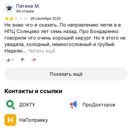
д
Патина М.
а
94 отзыва
р
26 сентября 2025
н
Не знаю что и сказать. По направлению легли в в
о
НПЦ Солнцево лет семь назад. Про Бондаренко
с
говорили что очень хороший хирург. Но я этого не
т
увидела, холодный, немногословный и грубый.
ь
Неделю
…
Читать ещё
в
с
2
е
м
Показать ещё
с
о
Контакты и ссылки
т
р
ДОКТУ
ПроДокторов
у
д
н
НаПоправку
и
к