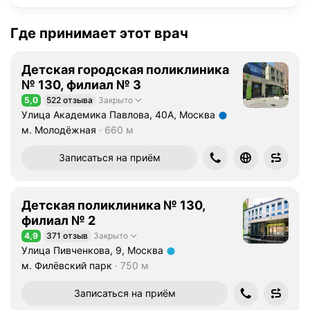
Где принимает этот врач
Детская городская поликлиника
№ 130, филиал № 3
5,0
522 отзыва
Закрыто
Рейтинг 5,0 из 5
Улица Академика Павлова, 40А, Москва
Метро м. Молодёжная Расстояние 660 м
м. Молодёжная
660 м
Записаться на приём
Детская поликлиника № 130,
филиал № 2
4,9
371 отзыв
Закрыто
Рейтинг 4,9 из 5
Улица Пивченкова, 9, Москва
Метро м. Филёвский парк Расстояние 750 м
м. Филёвский парк
750 м
Записаться на приём