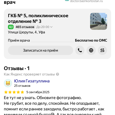
врач
doctor.bashkortostan.ru
ГКБ № 5, поликлиническое
отделение № 3
4,1
465 отзывов
До 20:00
Рейтинг 4,1 из 5
Улица Цюрупы, 4, Уфа
Приём врача
Бесплатно по ОМС
Записаться на приём
Отзывы
·
1
Как Яндекс проверяет отзывы
Юлия Гизатуллина
25 отзывов
5 сентября 2025
Ее тут не узнать. Обновите фотографию.
Не грубит, все по делу, спокойная. Не опаздывает,
помнит если раннее заходила, быстро работает , как
минимум со мной будто😅. А так все очереди к ней,