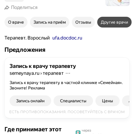
Поделиться
О враче
Запись на приём
Отзывы
Другие врачи
Терапевт. Взрослый
ufa.docdoc.ru
Предложения
Запись к врачу терапевту
semeynaya.ru
›
терапевт
Запись к врачу терапевту в частной клинике «Семейная».
Звоните!
Реклама
Запись онлайн
Специалисты
Цены
Ад
Где принимает этот
через