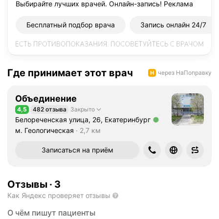
Выбирайте лучших врачей. Онлайн-запись!
Реклама
Бесплатный подбор врача
Запись онлайн 24/7
Где принимает этот врач
через НаПоправку
Объединение
4,5
482 отзыва
Закрыто
Рейтинг 4,5 из 5
Белореченская улица, 26, Екатеринбург
Метро м. Геологическая Расстояние 2,7 км
м. Геологическая
2,7 км
Записаться на приём
Отзывы
·
3
Как Яндекс проверяет отзывы
О чём пишут пациенты