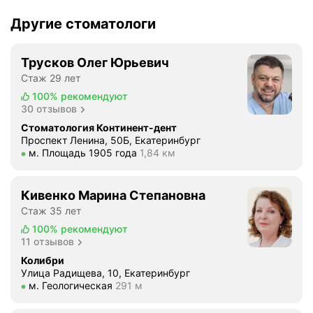
Другие стоматологи
Трусков Олег Юрьевич
Стаж 29 лет
100%
рекомендуют
30 отзывов
Стоматология Континент-дент
Проспект Ленина, 50Б, Екатеринбург
Метро м. Площадь 1905 года Расстояние 1,84 км
м. Площадь 1905 года
1,84 км
Кивенко Марина Степановна
Стаж 35 лет
100%
рекомендуют
11 отзывов
Колибри
Улица Радищева, 10, Екатеринбург
Метро м. Геологическая Расстояние 291 м
м. Геологическая
291 м