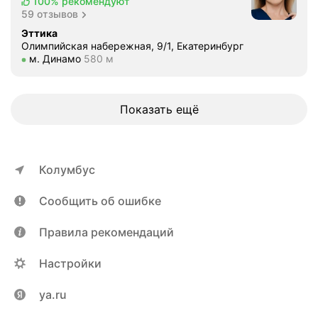
100%
рекомендуют
59 отзывов
Эттика
Олимпийская набережная, 9/1, Екатеринбург
Метро м. Динамо Расстояние 580 м
м. Динамо
580 м
Показать ещё
Колумбус
Сообщить об ошибке
Правила рекомендаций
Настройки
ya.ru