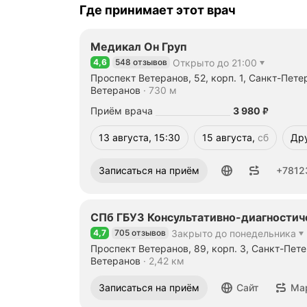
Где принимает этот врач
Медикал Он Груп
4,6
548 отзывов
Открыто до 21:00
Рейтинг 4,6 из 5
Проспект Ветеранов, 52, корп. 1, Санкт-Пете
Метро м. Проспект Ветеранов Расстояние 73
Ветеранов
730 м
Цена
3980
Приём врача
3 980
₽
13 августа, 15:30
15 августа,
сб
Др
суббота
Номер телефона: +78123255555
Записаться на приём
+7812
СПб ГБУЗ Консультативно-диагностич
4,7
705 отзывов
Закрыто до понедельника
Рейтинг 4,7 из 5
Проспект Ветеранов, 89, корп. 3, Санкт-Пет
Метро м. Проспект Ветеранов Расстояние 2,
Ветеранов
2,42 км
Записаться на приём
Сайт
Ма