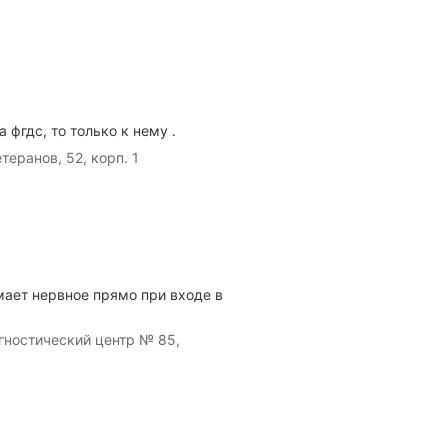
 фгдс, то только к нему .
еранов, 52, корп. 1
мает нервное прямо при входе в
гностический центр № 85,