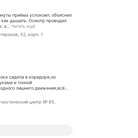
инуты приёма успокоил, объяснил
, как дышать. Осмотр проводил
: з
…
Читать ещё
еранов, 52, корп. 1
ока сидела в коридоре,но
уками и тонной
 одного лишнего движения,всё
…
гностический центр № 85,