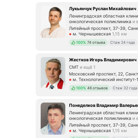
Лукьянчук Руслан Михайлович
Ленинградская областная клини
онкологическая поликлиника
и 
Литейный проспект, 37-39, Сан
Метро м. Чернышевская Расстоя
м. Чернышевская
1,15 км
Положительных отзывов
100%
74 отзыва
Стаж 24 года
Жестков Игорь Владимирович
СМТ
и ещё 1
Московский проспект, 22, Санк
Метро м. Технологический инст
м. Технологический институт-
Положительных отзывов
100%
46 отзывов
Стаж 32 года
Понеделков Владимир Валерье
Ленинградская областная клини
онкологическая поликлиника
и 
Литейный проспект, 37-39, Сан
Метро м. Чернышевская Расстоя
м. Чернышевская
1,15 км