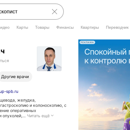
Видео
Карты
Товары
Финансы
Квартиры
Переводчик
РЕКЛАМА
ич
ться
Другие врачи
up-spb.ru
щевода, желудка,
 гастроскопию и колоноскопию, с
ение оперативных
Проведение
и опухолей,…
Читать ещё
эндоскопических
обследований