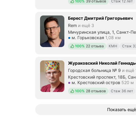
Положительных отзывов
100%
39 отзывов
Стаж 12 лет
Берест Дмитрий Григорьевич
Rem
и ещё 3
Мичуринская улица, 1, Санкт-П
Метро м. Горьковская Расстоян
м. Горьковская
1,08 км
Положительных отзывов
100%
22 отзыва
КМН
Стаж 3
Жураковский Николай Геннадь
Городская больница № 9
и ещё 
Крестовский проспект, 18Б, Са
Метро м. Крестовский остров Р
м. Крестовский остров
520 м
Положительных отзывов
100%
28 отзывов
Стаж 36 лет
Показать ещё
О компании
Коммерческие предложен