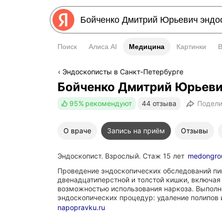
Поиск
Алиса AI
Медицина
Медицина
Картинки
Эндоскописты в Санкт-Петербурге
Бойченко Дмитрий Юрьев
95%
рекомендуют
44 отзыва
Подели
О враче
Запись на приём
Отзывы
Эндоскопист. Взрослый. Стаж 15 лет
medongro
Проведение эндоскопических обследований пи
двенадцатиперстной и толстой кишки, включая
возможностью использования наркоза. Выполн
эндоскопических процедур: удаление полипов 
napopravku.ru