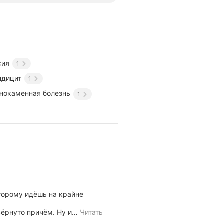
извлечение
инородных
тел,
рассечение,
бужирование,
гидродилятация
баллоном,
сия
1
стентирование
стриктур,
ндицит
1
лигирование
варикозных
нокаменная болезнь
1
вен
пищевода,
а
также
чрескожная
эндоскопическая
гастростомия.
Скрыть
оторому идёшь на крайне
вёрнуто причём. Ну и
…
Читать