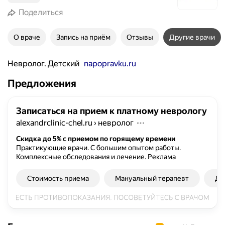
Поделиться
О враче
Запись на приём
Отзывы
Другие врачи
Невролог. Детский
napopravku.ru
Предложения
Записаться на прием к платному неврологу
alexandrclinic-chel.ru
›
невролог
Скидка до 5% с приемом по горящему времени
Практикующие врачи. С большим опытом работы.
Комплексные обследования и лечение.
Реклама
Стоимость приема
Мануальный терапевт
Де