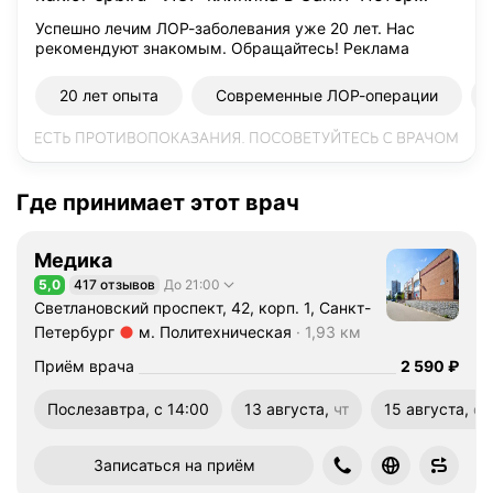
в
г
Успешно лечим ЛОР-заболевания уже 20 лет. Нас
рекомендуют знакомым. Обращайтесь!
Реклама
е
н
20 лет опыта
Современные ЛОР-операции
ь
е
в
н
а
Где принимает этот врач
—
в
Медика
р
5,0
417 отзывов
До 21:00
а
Рейтинг 5,0 из 5
Светлановский проспект, 42, корп. 1, Санкт-
ч
Петербург
м. Политехническая
1,93 км
-
Метро м. Политехническая Расстояние 1,93 км
о
Цена
2590
Приём врача
2 590
₽
т
Послезавтра, с 14:00
13 августа,
чт
15 августа,
сб
о
четверг
суббота
р
и
Записаться на приём
н