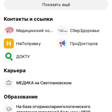
а
Показать ещё
п
и
Контакты и ссылки
и
з
Медицинский холдинг «Медика»
СберЗдоровье
а
б
о
НаПоправку
ПроДокторов
л
е
ДОКТУ
в
а
н
Карьера
и
й
МЕДИКА на Светлановском
у
х
Образование
а
,
На базе оториноларингологического
н