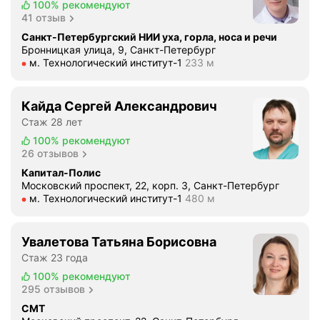
100%
рекомендуют
л
41 отзыв
ь
Санкт-Петербургский НИИ уха, горла, носа и речи
н
Бронницкая улица, 9, Санкт-Петербург
о
Метро м. Технологический институт-1 Расстояние 233 м
м. Технологический институт-1
233 м
с
т
Кайда Сергей Александрович
и
Стаж 28 лет
в
х
100%
рекомендуют
26 отзывов
о
д
Капитал-Полис
Московский проспект, 22, корп. 3, Санкт-Петербург
я
Метро м. Технологический институт-1 Расстояние 480 м
м. Технологический институт-1
480 м
т
о
т
Увалетова Татьяна Борисовна
и
Стаж 23 года
т
100%
рекомендуют
,
295 отзывов
п
СМТ
а