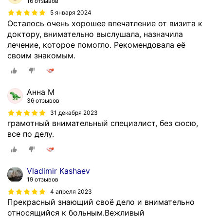
16 отзывов
п
5 января 2024
ы
Осталось очень хорошее впечатление от визита к
т
доктору, внимательно выслушала, назначила
о
лечение, которое помогло. Рекомендовала её
м
своим знакомым.
,
с
п
е
Анна М
ц
36 отзывов
и
31 декабря 2023
а
грамотный внимательный специалист, без сюсю,
л
все по делу.
и
з
и
Vladimir Kashaev
р
19 отзывов
у
4 апреля 2023
ю
Прекрасный знающий своё дело и внимательно
щ
относящийся к больным.Вежливый