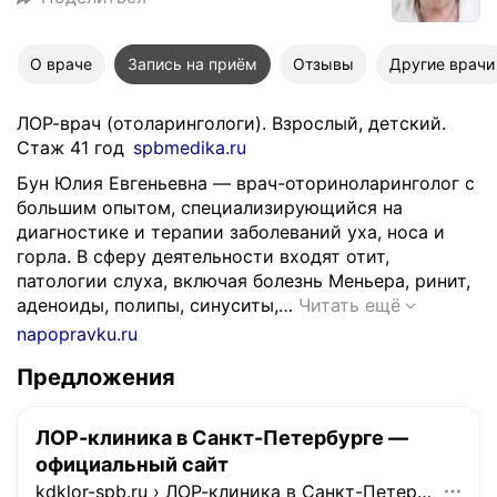
О враче
Запись на приём
Отзывы
Другие врачи
ЛОР-врач (отоларингологи). Взрослый, детский.
Стаж 41 год
spbmedika.ru
Бун Юлия Евгеньевна — врач-оториноларинголог с
большим опытом, специализирующийся на
диагностике и терапии заболеваний уха, носа и
горла. В сферу деятельности входят отит,
патологии слуха, включая болезнь Меньера, ринит,
Б
аденоиды, полипы, синуситы,…
Читать ещё
у
napopravku.ru
н
Предложения
Ю
л
и
ЛОР-клиника в Санкт-Петербурге —
я
официальный сайт
Е
kdklor-spb.ru
›
ЛОР-клиника в Санкт-Петербурге — официальный сайт