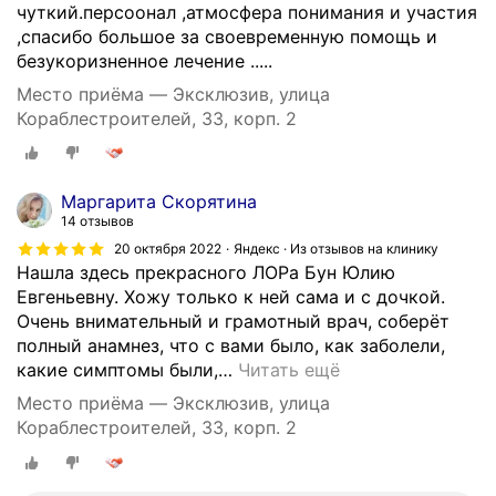
и
чуткий.персоонал ,атмосфера понимания и участия
й
,спасибо большое за своевременную помощь и
с
безукоризненное лечение .....
я
Место приёма — Эксклюзив, улица
н
Кораблестроителей, 33, корп. 2
а
д
и
а
Маргарита Скорятина
г
14 отзывов
н
20 октября 2022
Яндекс · Из отзывов на клинику
о
Нашла здесь прекрасного ЛОРа Бун Юлию
с
Евгеньевну. Хожу только к ней сама и с дочкой.
т
Очень внимательный и грамотный врач, соберёт
и
полный анамнез, что с вами было, как заболели,
к
какие симптомы были,
…
Читать ещё
е
Место приёма — Эксклюзив, улица
и
Кораблестроителей, 33, корп. 2
т
е
р