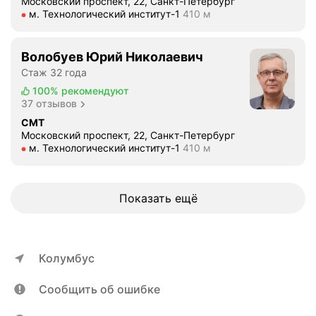
Московский проспект, 22, Санкт-Петербург
т
Метро м. Технологический институт-1 Расстояние 410 м
м. Технологический институт-1
410 м
о
л
о
Волобуев Юрий Николаевич
г
Стаж 32 года
и
100%
рекомендуют
и
37 отзывов
с
СМТ
л
Московский проспект, 22, Санкт-Петербург
у
Метро м. Технологический институт-1 Расстояние 410 м
м. Технологический институт-1
410 м
х
а
,
Показать ещё
в
к
л
ю
Колумбус
ч
а
Сообщить об ошибке
я