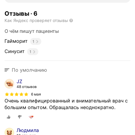
о
л
Отзывы
·
6
а
Как Яндекс проверяет отзывы
р
О чём пишут пациенты
и
н
Гайморит
1
г
Синусит
о
1
л
о
По умолчанию
г
с
JZ
б
48 отзывов
о
6 мая
л
Очень квалифицированный и внимательный врач с
ь
большим опытом. Обращалась неоднократно.
ш
и
м
Людмила
о