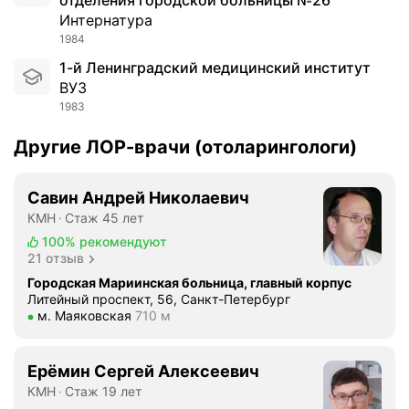
отделения городской больницы №26
о
Интернатура
с
1984
а
и
1-й Ленинградский медицинский институт
г
ВУЗ
о
1983
р
Другие ЛОР-врачи (отоларингологи)
л
а
.
Савин Андрей Николаевич
В
КМН
Стаж 45 лет
с
100%
рекомендуют
ф
21 отзыв
е
Городская Мариинская больница, главный корпус
р
Литейный проспект, 56, Санкт-Петербург
у
Метро м. Маяковская Расстояние 710 м
м. Маяковская
710 м
д
е
я
Ерёмин Сергей Алексеевич
т
КМН
Стаж 19 лет
е